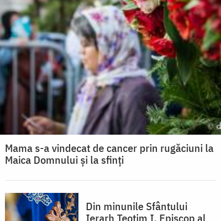
Mama s-a vindecat de cancer prin rugăciuni la
Maica Domnului și la sfinți
Din minunile Sfântului
Ierarh Teotim I, Episcop al