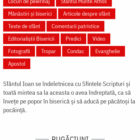
Locuri de pelerinaj
Sfântul Munte Athos
Mănăstiri și biserici
Articole despre sfânt
Texte de sfânt
Comentarii patristice
Editorialiștii Bisericii
Predici
Video
Fotografii
Tropar
Condac
Evanghelie
Apostol
Sfântul Ioan se îndeletnicea cu Sfintele Scripturi și
toată mintea sa la aceasta o avea îndreptată, ca să
învețe pe popor în biserică și să aducă pe păcătoși la
pocăință.
RUGĂCIUNI