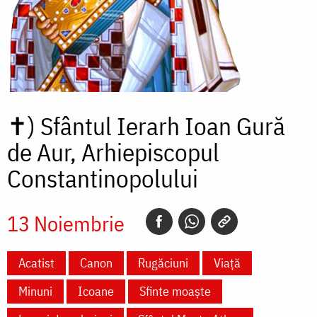
✝)
Sfântul Ierarh Ioan Gură
de Aur, Arhiepiscopul
Constantinopolului
13 Noiembrie
Acatist
Canon
Rugăciuni
Viață
Minuni
Icoane
Sfinte moaște