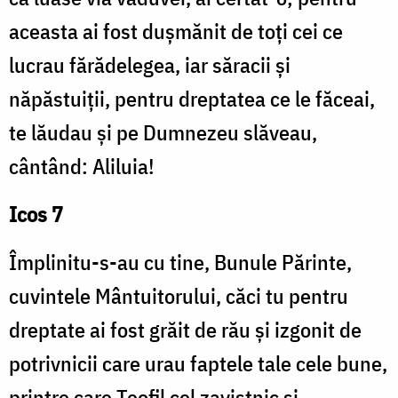
aceasta ai fost dușmănit de toți cei ce
lucrau fărădelegea, iar săracii și
năpăstuiții, pentru dreptatea ce le făceai,
te lăudau și pe Dumnezeu slăveau,
cântând: Aliluia!
Icos 7
Împlinitu-s-au cu tine, Bunule Părinte,
cuvintele Mântuitorului, căci tu pentru
dreptate ai fost grăit de rău și izgonit de
potrivnicii care urau faptele tale cele bune,
printre care Teofil cel zavistnic și