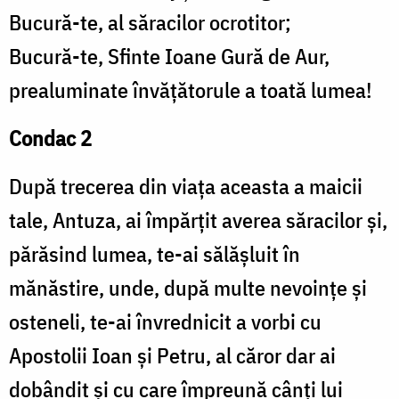
Bucură-te, al săracilor ocrotitor;
Bucură-te, Sfinte Ioane Gură de Aur,
prealuminate învățătorule a toată lumea!
Condac 2
După trecerea din viața aceasta a maicii
tale, Antuza, ai împărțit averea săracilor și,
părăsind lumea, te-ai sălășluit în
mănăstire, unde, după multe nevoințe și
osteneli, te-ai învrednicit a vorbi cu
Apostolii Ioan și Petru, al căror dar ai
dobândit și cu care împreună cânți lui