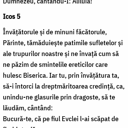
Dumnezeu, cântându-I: Aliluia!
Icos 5
Învățătorule și de minuni făcătorule,
Părinte, tămăduiește patimile sufletelor și
ale trupurilor noastre și ne învață cum să
ne păzim de smintelile ereticilor care
hulesc Biserica. Iar tu, prin învățătura ta,
să-i întorci la dreptmăritoarea credință, ca,
unindu-ne glasurile prin dragoste, să te
lăudăm, cântând:
Bucură-te, că pe fiul Evclei l-ai scăpat de