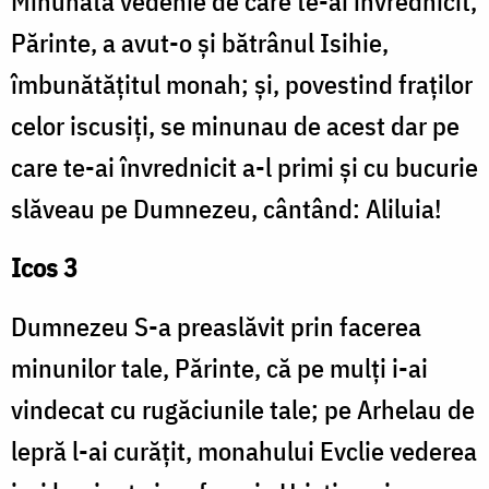
Minunata vedenie de care te-ai învrednicit,
Părinte, a avut-o și bătrânul Isihie,
îmbunătățitul monah; și, povestind fraților
celor iscusiți, se minunau de acest dar pe
care te-ai învrednicit a-l primi și cu bucurie
slăveau pe Dumnezeu, cântând: Aliluia!
Icos 3
Dumnezeu S-a preaslăvit prin facerea
minunilor tale, Părinte, că pe mulți i-ai
vindecat cu rugăciunile tale; pe Arhelau de
lepră l-ai curățit, monahului Evclie vederea