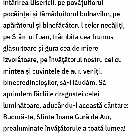
întărirea Bisericii, pe povățuitorul
pocăinței și tămăduitorul bolnavilor, pe
apărătorul și binefăcătorul celor necăjiți,
pe Sfântul Ioan, trâmbița cea frumos
glăsuitoare și gura cea de miere
izvorâtoare, pe învățătorul nostru cel cu
mintea și cuvintele de aur, veniți,
binecredincioșilor, să-l lăudăm. Să
aprindem făcliile dragostei celei
luminătoare, aducându-i această cântare:
Bucură-te, Sfinte Ioane Gură de Aur,
prealuminate învățătorule a toată lumea!