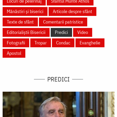
Locuri de pelerinaj
Sfântul Munte Athos
Mănăstiri și biserici
Articole despre sfânt
Texte de sfânt
Comentarii patristice
Editorialiștii Bisericii
Predici
Video
Fotografii
Tropar
Condac
Evanghelie
Apostol
PREDICI