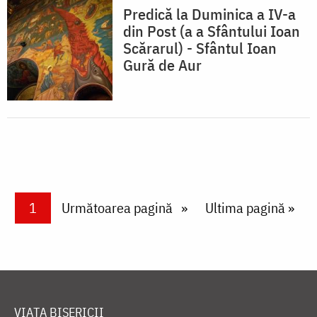
Predică la Duminica a IV-a
din Post (a a Sfântului Ioan
Scărarul) - Sfântul Ioan
Gură de Aur
Paginare
Current page
1
Next page
Următoarea pagină
Last page
Ultima pagină »
VIAȚA BISERICII