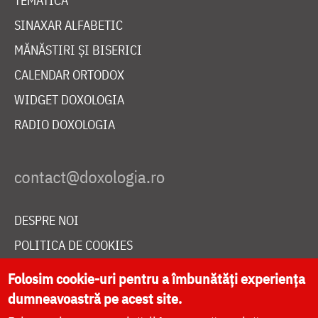
TEMATICĂ
SINAXAR ALFABETIC
MĂNĂSTIRI ȘI BISERICI
CALENDAR ORTODOX
WIDGET DOXOLOGIA
RADIO DOXOLOGIA
DESPRE NOI
POLITICA DE COOKIES
DONEAZĂ ONLINE PENTRU CATEDRALA NAȚIONALĂ
Folosim cookie-uri pentru a îmbunătăți experiența
dumneavoastră pe acest site.