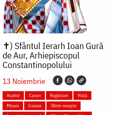
✝)
Sfântul Ierarh Ioan Gură
de Aur, Arhiepiscopul
Constantinopolului
13 Noiembrie
Acatist
Canon
Rugăciuni
Viață
Minuni
Icoane
Sfinte moaște