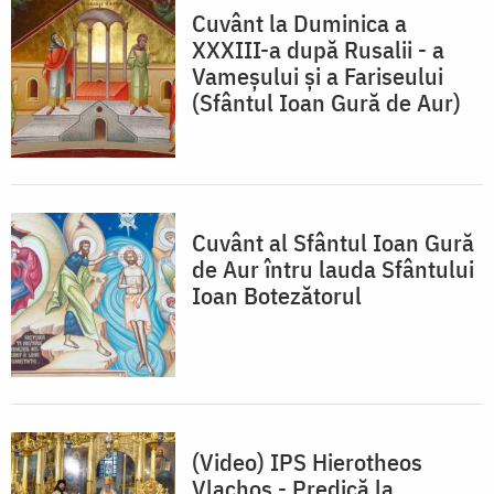
Cuvânt la Duminica a
XXXIII-a după Rusalii - a
Vameşului şi a Fariseului
(Sfântul Ioan Gură de Aur)
Cuvânt al Sfântul Ioan Gură
de Aur întru lauda Sfântului
Ioan Botezătorul
(Video) IPS Hierotheos
Vlachos - Predică la