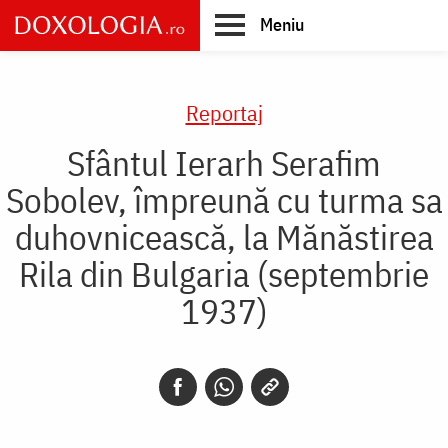
Skip
Meniu
to
main
Main
content
navigation
Reportaj
Sfântul Ierarh Serafim
Sobolev, împreună cu turma sa
duhovnicească, la Mănăstirea
Rila din Bulgaria (septembrie
1937)