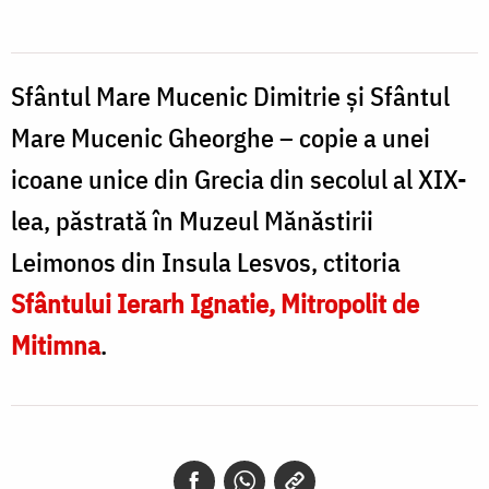
Mucenic
Dimitrie
și
Sfântul Mare Mucenic Dimitrie și Sfântul
Sfântul
Mare Mucenic Gheorghe – copie a unei
Mare
icoane unice din Grecia din secolul al XIX-
Mucenic
lea, păstrată în Muzeul Mănăstirii
Gheorghe
Leimonos din Insula Lesvos, ctitoria
Sfântului Ierarh Ignatie, Mitropolit de
Mitimna
.