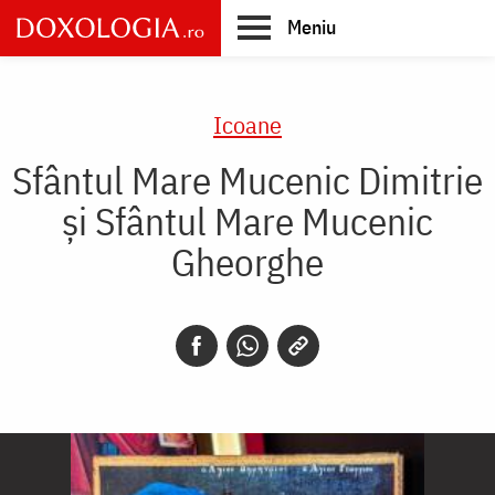
Skip
Meniu
to
main
Main
content
navigation
Icoane
Sfântul Mare Mucenic Dimitrie
și Sfântul Mare Mucenic
Gheorghe