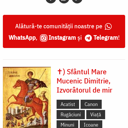
Alătură-te comunității noastre pe
WhatsApp
,
Instagram
și
Telegram
!
✝) Sfântul Mare
Mucenic Dimitrie,
Izvorâtorul de mir
Acatist
Canon
Rugăciuni
Viață
Minuni
Icoane