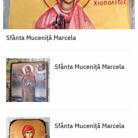
Sfânta Muceniță Marcela
Sfânta Muceniță Marcela
Sfânta Muceniță Marcela