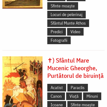
Sfinte moaște
Locuri de pelerinaj
Sfântul Munte Athos
Predici
Video
Fotografii
✝) Sfântul Mare
Mucenic Gheorghe,
Purtătorul de biruință
Acatist
Paraclis
Canon
Viață
Minuni
Icoane
Sfinte moaște