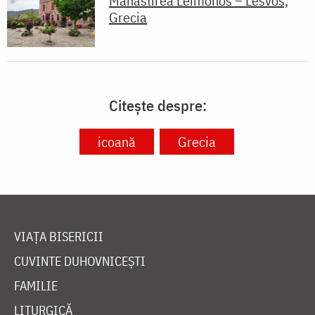
Mănăstirea Leimonos – Lesvos,
Grecia
Citește despre:
icoană
Grecia
VIAȚA BISERICII
CUVINTE DUHOVNICEȘTI
FAMILIE
LITURGICĂ