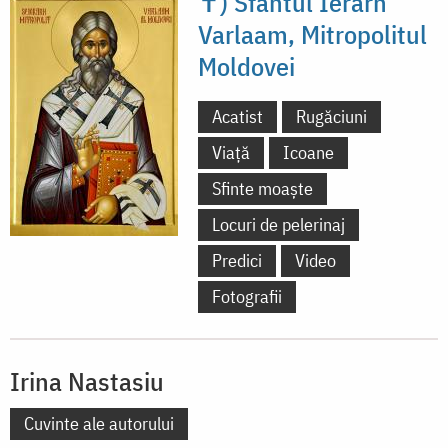
✝) Sfântul Ierarh
Varlaam, Mitropolitul
Moldovei
Acatist
Rugăciuni
Viață
Icoane
Sfinte moaște
Locuri de pelerinaj
Predici
Video
Fotografii
Irina Nastasiu
Cuvinte ale autorului