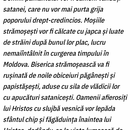
satanei, care nu vor mai purta grija
poporului drept-credincios. Moşiile
strămoşeşti vor fi călcate cu japca şi luate
de străini după bunul lor plac, lucru
nemaiîntâlnit în curgerea timpului în
Moldova. Biserica strămoşească va fi
ruşinată de noile obiceiuri păgâneşti şi
papistăşeşti, aduse cu sila de vlădicii lor
cu apucături sataniceşti. Oamenii afierosiţi
lui Hristos cu slujbă vesnică vor lepăda
sfântul chip şi făgăduinţa înaintea lui