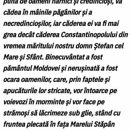
plină de oameni harnici şi credincioşi, va
cădea în mâinile păgânilor şi a
necredincioşilor, iar căderea ei va fi mai
grea decât căderea Constantinopolului din
vremea măritului nostru domn Ştefan cel
Mare şi Sfânt.
Binecuvântat a fost
pământul Moldovei şi neruşinată a fost
ocara oamenilor, care, prin faptele şi
apucăturile lor stricate, vor întoarce pe
voievozi în morminte şi vor face pe
strămoşi să lăcrimeze sub glie, stând cu
fruntea plecată în faţa Marelui Stăpân