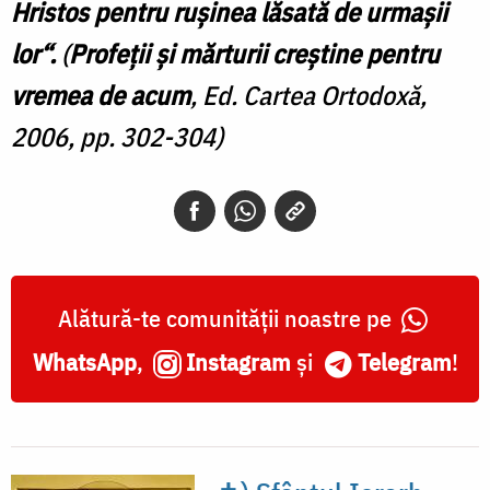
Hristos pentru ruşinea lăsată de urmaşii
lor“.
(
Profeţii şi mărturii creştine pentru
vremea de acum
, Ed. Cartea Ortodoxă,
2006, pp. 302-304)
Alătură-te comunității noastre pe
WhatsApp
,
Instagram
și
Telegram
!