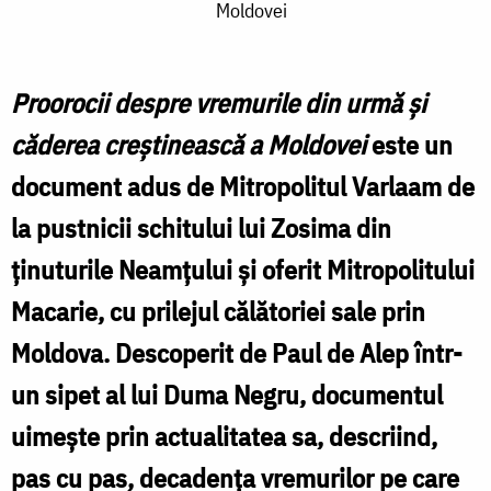
Moldovei
Mitropolit
Varlaam
şi
Proorocii despre vremurile din urmă şi
profeţia
căderea creştinească a Moldovei
este un
despre
document adus de Mitropolitul Varlaam de
căderea
la pustnicii schitului lui Zosima din
Moldovei
ţinuturile Neamţului şi oferit Mitropolitului
Macarie, cu prilejul călătoriei sale prin
Moldova. Descoperit de Paul de Alep într-
un sipet al lui Duma Negru, documentul
uimeşte prin actualitatea sa, descriind,
pas cu pas, decadenţa vremurilor pe care