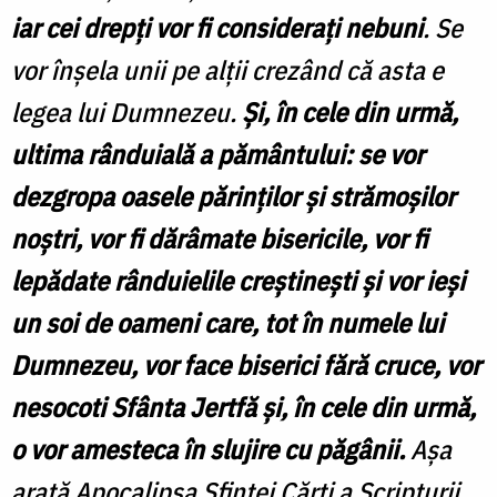
iar
cei drepţi vor fi consideraţi nebuni
. Se
vor înşela unii pe alţii crezând că asta e
legea lui Dumnezeu.
Şi, în cele din urmă,
ultima rânduială a pământului: se vor
dezgropa oasele părinţilor şi strămoşilor
noştri, vor fi dărâmate bisericile, vor fi
lepădate rânduielile creştineşti şi vor ieşi
un soi de oameni care, tot în numele lui
Dumnezeu, vor face biserici fără cruce, vor
nesocoti Sfânta Jertfă şi, în cele din urmă,
o vor amesteca în slujire cu păgânii.
Aşa
arată Apocalipsa Sfintei Cărţi a Scripturii,