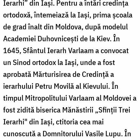
Ierarhi” din Iaşi. Pentru a întări credinţa
ortodoxă, întemeiază la Iaşi, prima şcoala
de grad înalt din Moldova, după modelul
Academiei Duhovniceşti de la Kiev. În
1645, Sfântul Ierarh Varlaam a convocat
un Sinod ortodox la Iaşi, unde a fost
aprobată Mărturisirea de Credinţă a
ierarhului Petru Movilă al Kievului. În
timpul Mitropolitului Varlaam al Moldovei a
fost zidită biserica Mănăstirii „Sfinţii Trei
Ierarhi" din Iaşi, ctitoria cea mai
cunoscută a Domnitorului Vasile Lupu. În