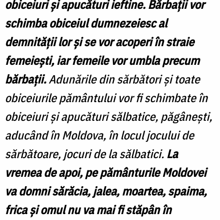
obiceiuri şi apucături ieftine.
Bărbaţii vor
schimba obiceiul dumnezeiesc al
demnităţii lor şi se vor acoperi în straie
femeieşti, iar femeile vor umbla precum
bărbaţii.
Adunările din sărbători şi toate
obiceiurile pământului vor fi schimbate în
obiceiuri şi apucături sălbatice, păgâneşti,
aducând în Moldova, în locul jocului de
sărbătoare, jocuri de la sălbatici.
La
vremea de apoi, pe pământurile Moldovei
va domni sărăcia, jalea, moartea, spaima,
frica şi omul nu va mai fi stăpân în