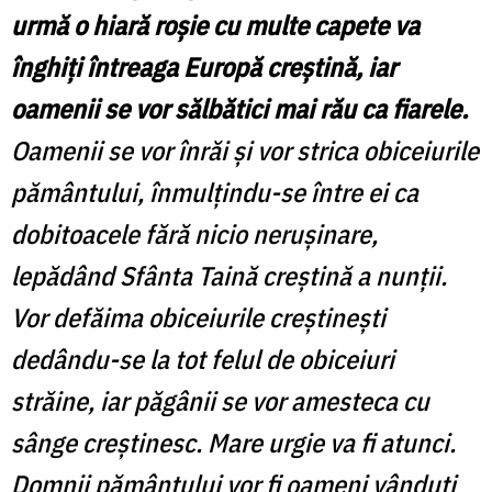
urmă o hiară roşie cu multe capete va
înghiţi întreaga Europă creştină, iar
oamenii se vor sălbătici mai rău ca fiarele.
Oamenii se vor înrăi şi vor strica obiceiurile
pământului, înmulţindu-se între ei ca
dobitoacele fără nicio neruşinare,
lepădând Sfânta Taină creştină a nunţii.
Vor defăima obiceiurile creştineşti
dedându-se la tot felul de obiceiuri
străine, iar păgânii se vor amesteca cu
sânge creştinesc. Mare urgie va fi atunci.
Domnii pământului vor fi oameni vânduţi