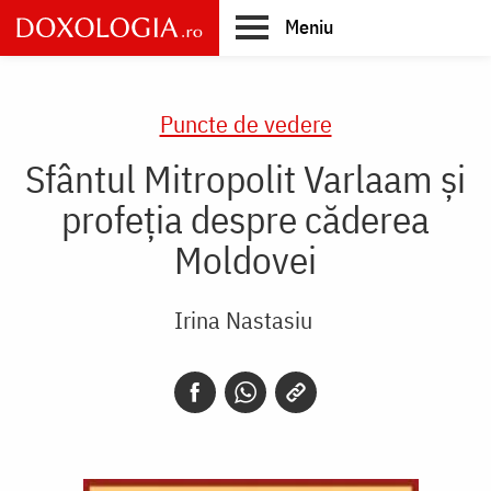
Skip
Meniu
to
main
Main
content
navigation
Puncte de vedere
Sfântul Mitropolit Varlaam şi
profeţia despre căderea
Moldovei
Irina Nastasiu