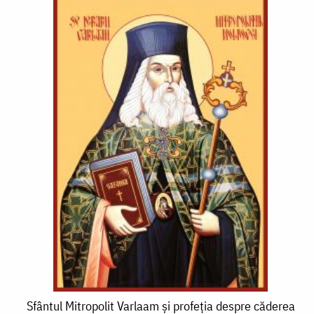
Sfântul
Sfântul Mitropolit Varlaam şi profeţia despre căderea