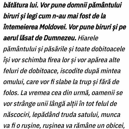
bătătura lui. Vor pune domnii pământului
biruri şi legi cum n-au mai fost de la
întemeierea Moldovei. Vor pune biruri şi pe
aerul lăsat de Dumnezeu.
Hiarele
pământului şi păsările şi toate dobitoacele
îşi vor schimba firea lor şi vor apărea alte
feluri de dobitoace, iscodite după mintea
omului, care vor fi slabe la trup şi fără de
folos. La vremea cea din urmă, oamenii se
vor strânge unii lângă alţii în tot felul de
născociri, lepădând truda satului, munca
va fi o ruşine, ruşinea va rămâne un obicei,