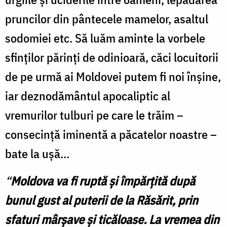
pruncilor din pântecele mamelor, asaltul
sodomiei etc. Să luăm aminte la vorbele
sfinţilor părinţi de odinioară, căci locuitorii
de pe urmă ai Moldovei putem fi noi înşine,
iar deznodământul apocaliptic al
vremurilor tulburi pe care le trăim –
consecinţă iminentă a păcatelor noastre –
bate la uşă…
“
Moldova va fi ruptă şi împărţită după
bunul gust al puterii de la Răsărit, prin
sfaturi mârşave şi ticăloase. La vremea din