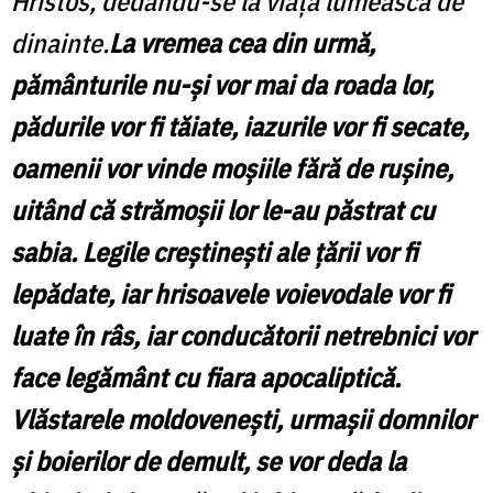
Hristos, dedându-se la viaţa lumească de
dinainte.
La vremea cea din urmă,
pământurile nu-şi vor mai da roada lor,
pădurile vor fi tăiate, iazurile vor fi secate,
oamenii vor vinde moşiile fără de ruşine,
uitând că strămoşii lor le-au păstrat cu
sabia. Legile creştineşti ale ţării vor fi
lepădate, iar hrisoavele voievodale vor fi
luate în râs, iar conducătorii netrebnici vor
face legământ cu fiara apocaliptică.
Vlăstarele moldoveneşti, urmaşii domnilor
şi boierilor de demult, se vor deda la