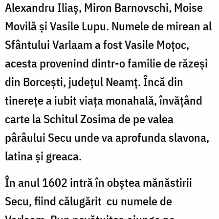
Alexandru Iliaş, Miron Barnovschi, Moise
Movilă şi Vasile Lupu. Numele de mirean al
Sfântului Varlaam a fost Vasile Moţoc,
acesta provenind dintr-o familie de răzeşi
din Borceşti, judeţul Neamţ. Încă din
tinereţe a iubit viaţa monahală, învăţând
carte la Schitul Zosima de pe valea
pârâului Secu unde va aprofunda slavona,
latina şi greaca.
În anul 1602 intră în obştea mănăstirii
Secu, fiind călugărit cu numele de