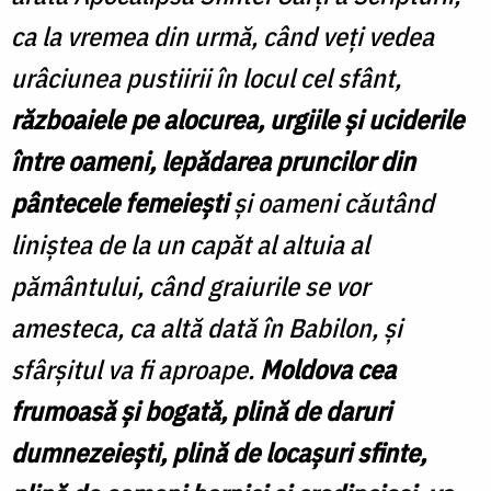
ca la vremea din urmă, când veţi vedea
urâciunea pustiirii în locul cel sfânt,
războaiele pe alocurea, urgiile şi uciderile
între oameni, lepădarea pruncilor din
pântecele femeieşti
şi oameni căutând
liniştea de la un capăt al altuia al
pământului, când graiurile se vor
amesteca, ca altă dată în Babilon, şi
sfârşitul va fi aproape.
Moldova cea
frumoasă şi bogată, plină de daruri
dumnezeieşti, plină de locaşuri sfinte,