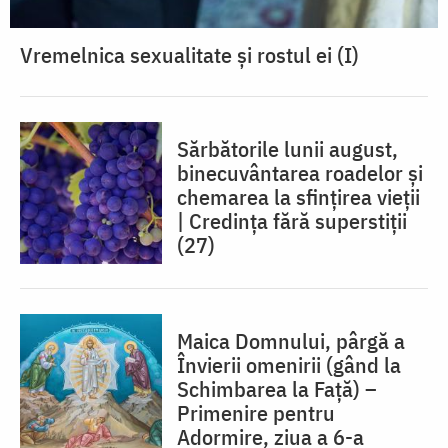
Vremelnica sexualitate și rostul ei (I)
Sărbătorile lunii august,
binecuvântarea roadelor și
chemarea la sfințirea vieții
| Credința fără superstiții
(27)
Maica Domnului, pârgă a
Învierii omenirii (gând la
Schimbarea la Față) –
Primenire pentru
Adormire, ziua a 6-a