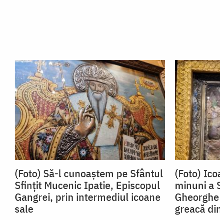
(Foto) Să-l cunoaștem pe Sfântul
(Foto) Ic
Sfințit Mucenic Ipatie, Episcopul
minuni a 
Gangrei, prin intermediul icoane
Gheorghe 
sale
greacă di