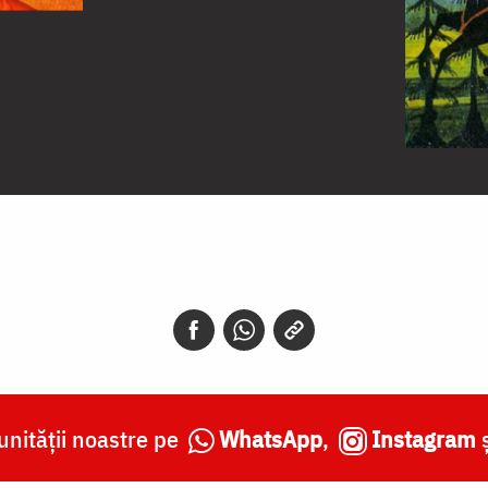
nității noastre pe
WhatsApp
,
Instagram