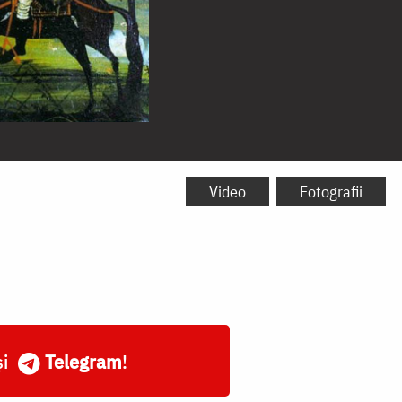
Video
Fotografii
și
Telegram
!