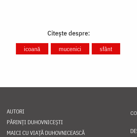
Citește despre:
icoană
mucenici
sfânt
AUTORI
PĂRINȚI DUHOVNICEȘTI
DE
MAICI CU VIAȚĂ DUHOVNICEASCĂ