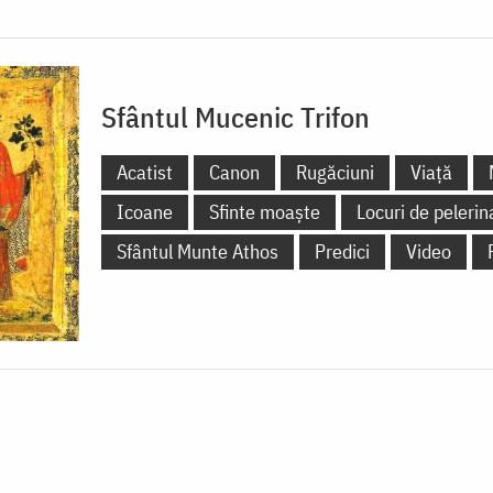
Sfântul Mucenic Trifon
Acatist
Canon
Rugăciuni
Viață
Icoane
Sfinte moaște
Locuri de pelerin
Sfântul Munte Athos
Predici
Video