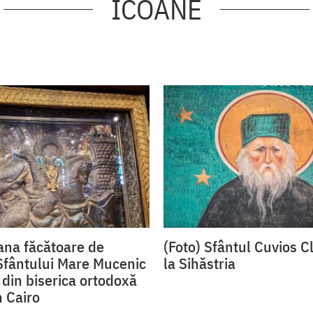
ICOANE
oana făcătoare de
(Foto) Sfântul Cuvios C
Sfântului Mare Mucenic
la Sihăstria
din biserica ortodoxă
n Cairo