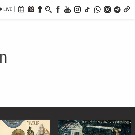
LIVE
07
on