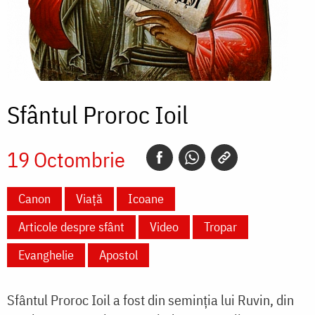
Sfântul Proroc Ioil
19 Octombrie
Canon
Viață
Icoane
Articole despre sfânt
Video
Tropar
Evanghelie
Apostol
Sfântul Proroc Ioil a fost din seminția lui Ruvin, din