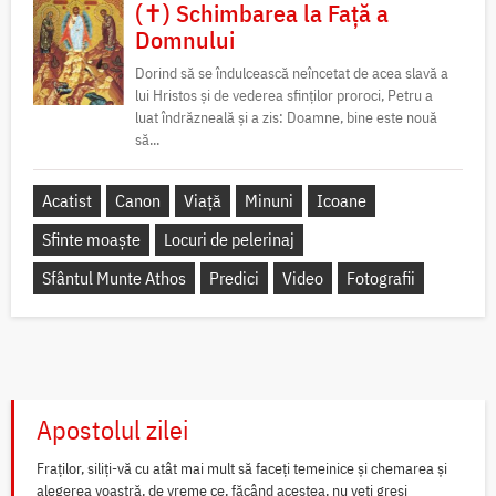
(✝) Schimbarea la Față a
Domnului
Dorind să se îndulcească neîncetat de acea slavă a
lui Hristos și de vederea sfinților proroci, Petru a
luat îndrăzneală și a zis: Doamne, bine este nouă
să...
Acatist
Canon
Viață
Minuni
Icoane
Sfinte moaște
Locuri de pelerinaj
Sfântul Munte Athos
Predici
Video
Fotografii
Apostolul zilei
Fraților, siliți-vă cu atât mai mult să faceți temeinice și chemarea și
alegerea voastră, de vreme ce, făcând acestea, nu veți greși