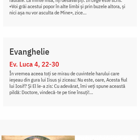
răutate. La minte însă, fiți desăvârșiți. În Lege este scris:
«Voi grăi acestui popor în alte limbi și prin buzele altora, și
nici așa nu vor asculta de Mine», zice...
Evanghelie
Ev. Luca 4, 22-30
În vremea aceea toți se mirau de cuvintele harului care
ieșeau din gura lui Iisus și ziceau: Nu este, oare, Acesta fiul
lui Iosif? Și El le-a zis: Cu adevărat, îmi veți spune această
pildă: Doctore, vindecă-te pe tine însuți!...