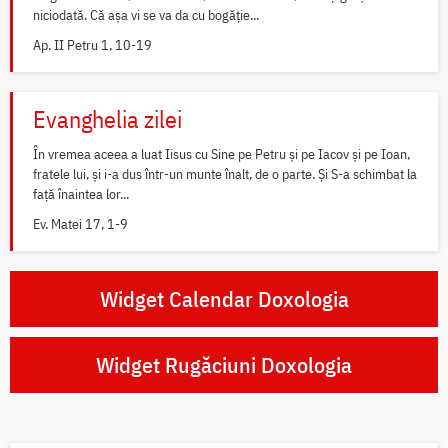
niciodată. Că așa vi se va da cu bogăție...
Ap. II Petru 1, 10-19
Evanghelia zilei
În vremea aceea a luat Iisus cu Sine pe Petru și pe Iacov și pe Ioan,
fratele lui, și i-a dus într-un munte înalt, de o parte. Și S-a schimbat la
față înaintea lor...
Ev. Matei 17, 1-9
Widget Calendar Doxologia
Widget Rugăciuni Doxologia