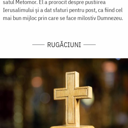
satul Metomor. El a prorocit despre pustiirea
Ierusalimului și a dat sfaturi pentru post, ca fiind cel
mai bun mijloc prin care se face milostiv Dumnezeu.
RUGĂCIUNI