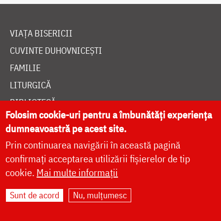
VIAȚA BISERICII
CUVINTE DUHOVNICEȘTI
FAMILIE
LITURGICĂ
BIBLIOTECĂ
Folosim cookie-uri pentru a îmbunătăți experiența
ÎNTREABĂ PREOTUL
dumneavoastră pe acest site.
MEDIA
Prin continuarea navigării în această pagină
ȘTIRI
confirmați acceptarea utilizării fișierelor de tip
cookie.
Mai multe informații
HRAMUL SFINTEI CUVIOASE PARASCHEVA
Sunt de acord
Nu, mulțumesc
AUTORI