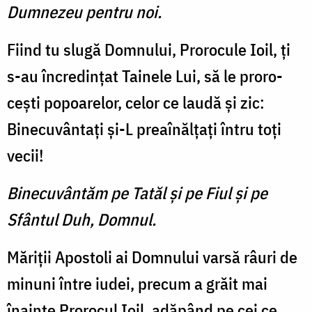
Dumnezeu pentru noi.
Fiind tu slugă Domnului, Prorocule Ioil, ţi
s-au încre­dinţat Tainele Lui, să le proro­
ceşti popoarelor, celor ce laudă şi zic:
Binecuvântaţi şi-L preaînălţaţi întru toţi
vecii!
Binecuvântăm pe Tatăl şi pe Fiul şi pe
Sfântul Duh, Domnul.
Măriţii Apostoli ai Domnului varsă râuri de
minuni între iudei, precum a grăit mai
înainte Prorocul Ioil, adăpând pe cei ce