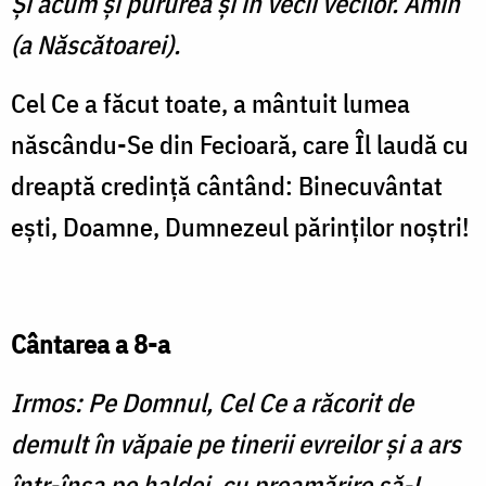
Şi acum şi pururea şi în vecii vecilor. Amin
(a Născătoarei).
Cel Ce a făcut toate, a mântuit lumea
născându-Se din Fecioară, care Îl laudă cu
dreaptă credin­ţă cântând: Binecuvântat
eşti, Doamne, Dumnezeul părinţilor noştri!
Cântarea a 8-a
Irmos: Pe Domnul, Cel Ce a răcorit de
demult în văpaie pe tinerii evreilor şi a ars
într-însa pe haldei, cu preamărire să-L