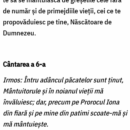
de număr şi de primejdiile vieţii, cei ce te
propovăduiesc pe tine, Născătoare de
Dumnezeu.
Cântarea a 6-a
Irmos: Întru adâncul păcatelor sunt ţinut,
Mântuitorule şi în noianul vieţii mă
învăluiesc; dar, precum pe Prorocul Iona
din fiară şi pe mine din patimi scoate-mă şi
mă mântuieşte.