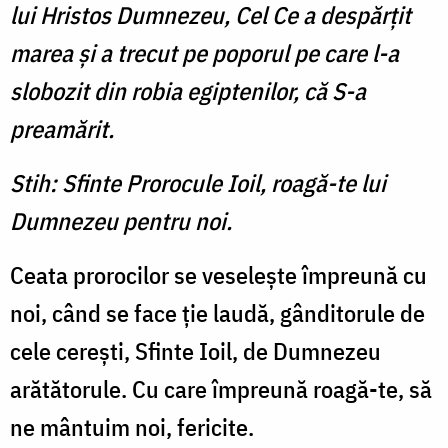
lui Hristos Dumnezeu, Cel Ce a despărţit
marea şi a trecut pe poporul pe care l-a
slobozit din robia egiptenilor, că S-a
preamărit.
Stih: Sfinte Prorocule Ioil, roagă-te lui
Dumnezeu pentru noi.
Ceata prorocilor se vese­leşte împreună cu
noi, când se face ţie laudă, gânditorule de
cele cereşti, Sfinte Ioil, de Dumnezeu
arătătorule. Cu care împreună roagă-te, să
ne mântuim noi, fericite.