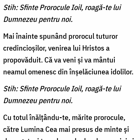
Stih: Sfinte Prorocule Ioil, roagă-te lui
Dumnezeu pentru noi.
Mai înainte spunând proro­cul tuturor
credincioşilor, venirea lui Hristos a
propovăduit. Că va veni şi va mântui
neamul ome­nesc din înşelăciunea idolilor.
Stih: Sfinte Prorocule Ioil, roagă-te lui
Dumnezeu pentru noi.
Cu totul înălţându-te, mărite prorocule,
către Lumina Cea mai presus de minte şi