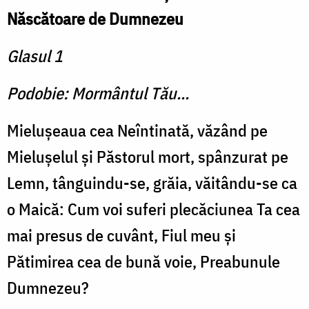
Născătoare de Dumnezeu
Glasul 1
Podobie: Mormântul Tău...
Mieluşeaua cea Neîntinată, văzând pe
Mieluşelul şi Păsto­rul mort, spânzurat pe
Lemn, tânguindu-se, grăia, văitându-se ca
o Maică: Cum voi su­feri plecăciunea Ta cea
mai presus de cuvânt, Fiul meu şi
Pătimirea cea de bună voie, Preabunule
Dumnezeu?