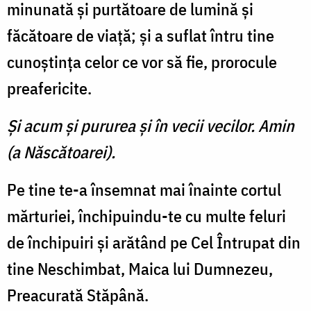
minunată şi purtă­toare de lumină şi
făcătoare de viaţă; şi a suflat întru tine
cunoştinţa celor ce vor să fie, prorocule
preafericite.
Şi acum şi pururea şi în vecii vecilor. Amin
(a Născătoarei).
Pe tine te-a însemnat mai înainte cortul
mărturiei, închipuindu-te cu multe feluri
de în­chipuiri şi arătând pe Cel În­trupat din
tine Neschimbat, Maica lui Dumnezeu,
Prea­curată Stăpână.