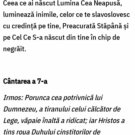
Ceea ce ai născut Lumina Cea Neapusă,
luminează inimile, ce­lor ce te slavoslovesc
cu credin­ţă pe tine, Preacurată Stăpână şi
pe Cel Ce S-a născut din tine în chip de
negrăit.
Cântarea a 7-a
Irmos: Porunca cea potrivnică lui
Dumnezeu, a tiranului celui călcător de
Lege, văpaie înaltă a ridicat; iar Hristos a
tins roua Duhului cinstitorilor de