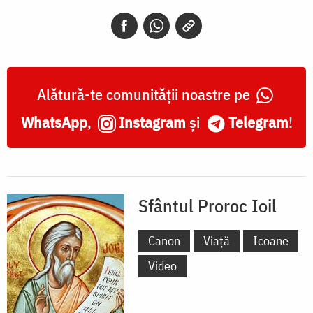
Alătură-te comunității noastre pe
WhatsApp
,
Instagram
și
Telegram
!
Sfântul Proroc Ioil
Canon
Viață
Icoane
Video