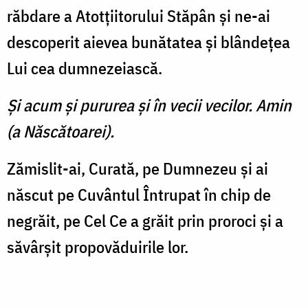
răbdare a Atotţiitorului Stăpân şi ne-ai
desco­perit aievea bunătatea şi blân­deţea
Lui cea dumnezeiască.
Şi acum şi pururea şi în vecii vecilor. Amin
(a Născătoarei).
Zămislit-ai, Curată, pe Dum­nezeu şi ai
născut pe Cuvântul Întrupat în chip de
negrăit, pe Cel Ce a grăit prin proroci şi a
săvârşit propovăduirile lor.