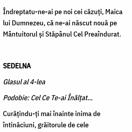
Îndreptatu-ne-ai pe noi cei căzuţi, Maica
lui Dumnezeu, că ne-ai născut nouă pe
Mântuito­rul şi Stăpânul Cel Preaîndurat.
SEDELNA
Glasul al 4-lea
Podobie: Cel Ce Te-ai Înălţat...
Curăţindu-ţi mai înainte ini­ma de
întinăciuni, grăitorule de cele