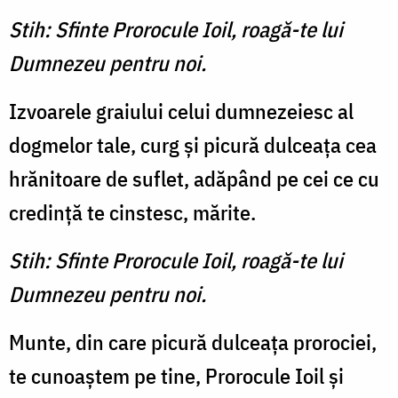
Stih: Sfinte Prorocule Ioil, roagă-te lui
Dumnezeu pentru noi.
Izvoarele graiului celui dum­nezeiesc al
dogmelor tale, curg şi picură dulceaţa cea
hrănitoa­re de suflet, adăpând pe cei ce cu
credinţă te cinstesc, mărite.
Stih: Sfinte Prorocule Ioil, roagă-te lui
Dumnezeu pentru noi.
Munte, din care picură dul­ceaţa prorociei,
te cunoaştem pe tine, Prorocule Ioil şi