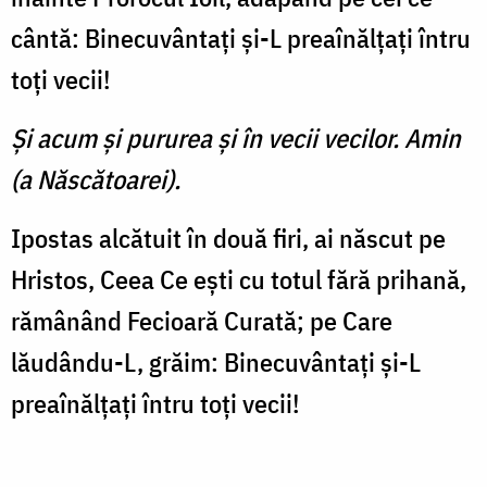
cântă: Binecuvântaţi şi-L preaînălţaţi întru
toţi vecii!
Şi acum şi pururea şi în vecii vecilor. Amin
(a Născătoarei).
Ipostas alcătuit în două firi, ai născut pe
Hristos, Ceea Ce eşti cu totul fără prihană,
ră­mânând Fecioară Curată; pe Care
lăudându-L, grăim: Binecuvântaţi şi-L
preaînălţaţi în­tru toţi vecii!