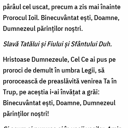
pârâul cel uscat, precum a zis mai înainte
Prorocul Ioil. Binecuvântat eşti, Doamne,
Dumnezeul părinţilor noştri.
Slavă Tatălui şi Fiului şi Sfântului Duh.
Hristoase Dumnezeule, Cel Ce ai pus pe
proroci de demult în umbra Legii, să
prorocească de preaslăvită venirea Ta în
Trup, pe aceştia i-ai învăţat a grăi:
Binecuvântat eşti, Doamne, Dumnezeul
părinţilor noştri!