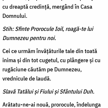
cu dreaptă credinţă, mergând în Casa
Domnului.
Stih: Sfinte Prorocule Ioil, roagă-te lui
Dumnezeu pentru noi.
Cei ce urmăm învăţăturile tale din toată
inima şi din tot cugetul, cu plângere şi cu
rugă­ciune căutăm pe Dumnezeu,
vrednicule de laudă.
Slavă Tatălui şi Fiului şi Sfântului Duh.
Arătatu-ne-ai nouă, proro­cule, îndelunga