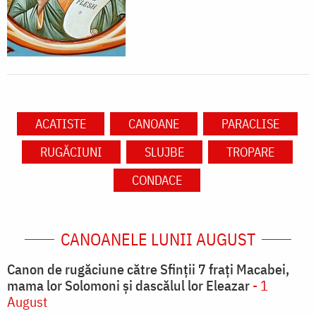
ACATISTE
CANOANE
PARACLISE
RUGĂCIUNI
SLUJBE
TROPARE
CONDACE
CANOANELE LUNII AUGUST
Canon de rugăciune către Sfinţii 7 fraţi Macabei,
mama lor Solomoni şi dascălul lor Eleazar
- 1
August