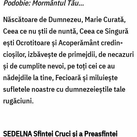
Podobie: Mormântul Tău...
Născătoare de Dumnezeu, Marie Curată,
Ceea ce nu ştii de nuntă, Ceea ce Singură
eşti Ocrotitoare şi Acoperământ credin­
cioşilor, izbăveşte de primej­dii, de necazuri
şi de cumplite nevoi, pe toţi cei ce au
nădejdile la tine, Fecioară şi miluieşte
sufletele noastre cu dumnezeieştile tale
rugăciuni.
SEDELNA Sfintei Cruci şi a Preasfintei