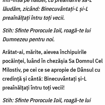
lăudăm, zicând: Binecuvântaţi-L şi-L
preaînălţaţi întru toţi vecii.
Stih: Sfinte Prorocule Ioil, roagă-te lui
Dumnezeu pentru noi.
Arătat-ai, mărite, aievea în­chipuirile
pocăinţei, luând în chezăşia Sa Domnul Cel
Milos­tiv, pe cei ce se apropie de Dân­sul cu
credinţă şi cântă: Bine­cuvântaţi şi-L
preaînălţaţi în­tru toţi vecii!
Stih: Sfinte Prorocule Ioil, roagă-te lui