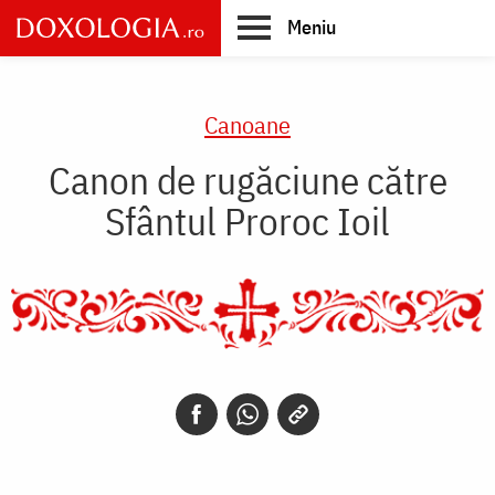
Skip
Meniu
to
main
Main
content
navigation
Canoane
Canon de rugăciune către
Sfântul Proroc Ioil