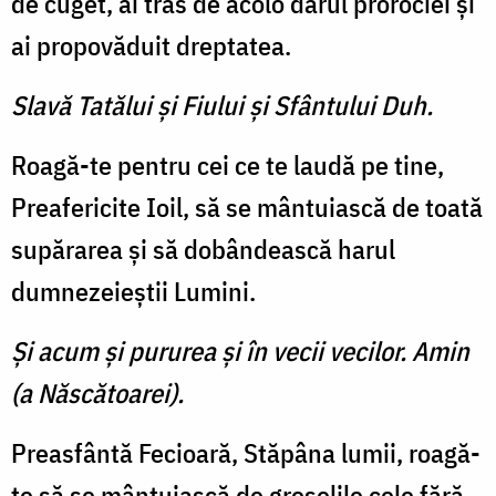
de cuget, ai tras de acolo darul prorociei şi
ai propovăduit dreptatea.
Slavă Tatălui şi Fiului şi Sfântului Duh.
Roagă-te pentru cei ce te laudă pe tine,
Preafericite Ioil, să se mântuiască de toată
su­părarea şi să dobândească ha­rul
dumnezeieştii Lumini.
Şi acum şi pururea şi în vecii vecilor. Amin
(a Născătoarei).
Preasfântă Fecioară, Stăpâ­na lumii, roagă-
te să se mântu­iască de greşelile cele fără