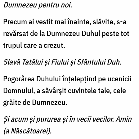
Dumnezeu pentru noi.
Precum ai vestit mai înainte, slăvite, s-a
revărsat de la Dum­nezeu Duhul peste tot
trupul care a crezut.
Slavă Tatălui şi Fiului şi Sfântului Duh.
Pogorârea Duhului înţelepţind pe ucenicii
Domnului, a săvârşit cuvintele tale, cele
grăite de Dumnezeu.
Şi acum şi pururea şi în vecii vecilor. Amin
(a Născătoarei).