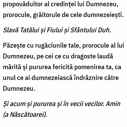
propovăduitor al credinţei lui Dumnezeu,
pro­rocule, grăitorule de cele dum­nezeieşti.
Slavă Tatălui şi Fiului şi Sfântului Duh.
Păzeşte cu rugăciunile tale, prorocule al lui
Dumnezeu, pe cei ce cu dragoste laudă
mărită şi pururea fericită pomenirea ta, ca
unul ce ai dumnezeiască îndrăznire către
Dumnezeu.
Şi acum şi pururea şi în vecii vecilor. Amin
(a Născătoarei).