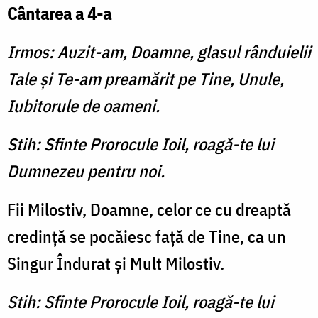
Cântarea a 4-a
Irmos: Auzit-am, Doamne, glasul rânduielii
Tale şi Te-am preamărit pe Tine, Unule,
Iubitorule de oameni.
Stih: Sfinte Prorocule Ioil, roagă-te lui
Dumnezeu pentru noi.
Fii Milostiv, Doamne, celor ce cu dreaptă
credinţă se pocăiesc faţă de Tine, ca un
Singur În­durat şi Mult Milostiv.
Stih: Sfinte Prorocule Ioil, roagă-te lui