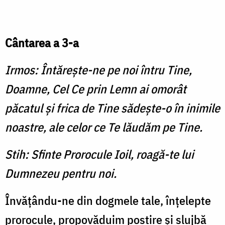
Cântarea a 3-a
Irmos: Întăreşte-ne pe noi întru Tine,
Doamne, Cel Ce prin Lemn ai omorât
păcatul şi frica de Tine sădeşte-o în inimile
noastre, ale celor ce Te lăudăm pe Tine.
Stih: Sfinte Prorocule Ioil, roagă-te lui
Dumnezeu pentru noi.
Învăţându-ne din dogmele tale, înţelepte
prorocule, propovăduim postire şi slujbă