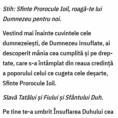
Stih: Sfinte Prorocule Ioil, roagă-te lui
Dumnezeu pentru noi.
Vestind mai înainte cuvintele cele
dumnezeieşti, de Dum­nezeu insuflate, ai
descoperit mânia cea cumplită şi pe drep­
tate, care s-a întâmplat din reaua credinţă
a poporului celui ce cugeta cele deşarte,
Sfinte Prorocule Ioil.
Slavă Tatălui şi Fiului şi Sfântului Duh.
Pe tine te-a umbrit Însuflarea Duhului cea