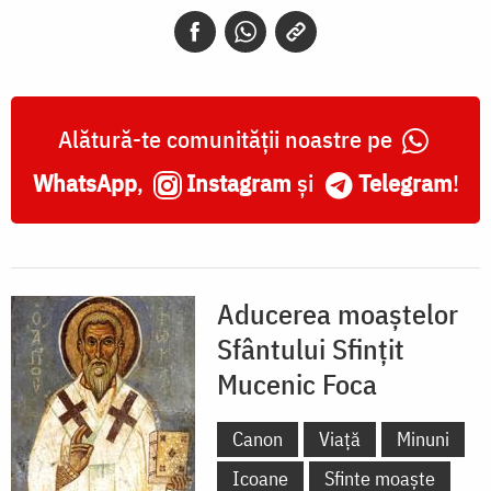
Foca,
Episcopul
de
Sinope
Alătură-te comunității noastre pe
WhatsApp
,
Instagram
și
Telegram
!
Aducerea moaștelor
Sfântului Sfințit
Mucenic Foca
Canon
Viață
Minuni
Icoane
Sfinte moaște