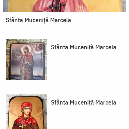
Sfânta Muceniță Marcela
Sfânta Muceniță Marcela
Sfânta Muceniță Marcela