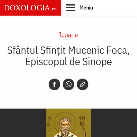
Skip
Meniu
to
main
Main
content
navigation
Icoane
Sfântul Sfințit Mucenic Foca,
Episcopul de Sinope