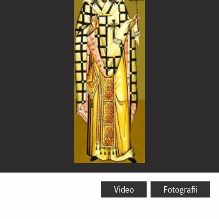
Sfântul
Sfințit
Video
Fotografii
Mucenic