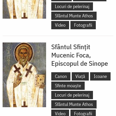
Locuri de pelerinaj
Sfântul Munte Athos
Video
Fotografii
Sfântul Sfințit
Mucenic Foca,
Episcopul de Sinope
Canon
Viață
Icoane
Sfinte moaște
Locuri de pelerinaj
Sfântul Munte Athos
Video
Fotografii