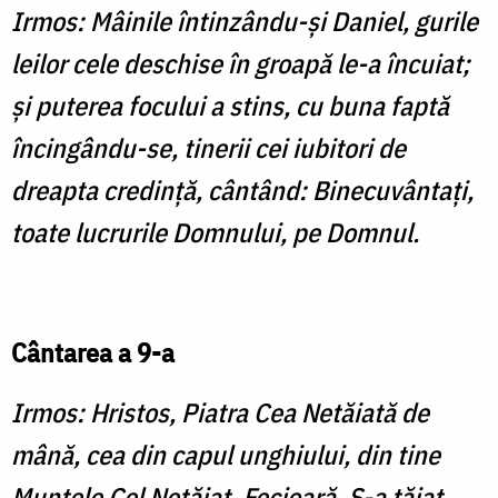
Irmos: Mâinile întinzându-şi Daniel, gurile
leilor cele deschise în groapă le-a încuiat;
şi puterea focului a stins, cu buna faptă
încingându-se, tinerii cei iubitori de
dreapta credinţă, cântând: Binecuvântaţi,
toate lucrurile Domnului, pe Domnul.
Cântarea a 9-a
Irmos: Hristos, Piatra Cea Netăiată de
mână, cea din capul unghiului, din tine
Muntele Cel Netăiat, Fecioară, S-a tăiat,