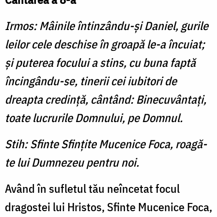
Irmos: Mâinile întinzându-şi Daniel, gurile
leilor cele deschise în groapă le-a încuiat;
şi puterea focului a stins, cu buna faptă
încingându-se, tinerii cei iubitori de
dreapta credinţă, cântând: Binecuvântaţi,
toate lucrurile Domnului, pe Domnul.
Stih: Sfinte Sfinţite Mucenice Foca, roagă-
te lui Dumnezeu pentru noi.
Având în sufletul tău neîncetat focul
dragostei lui Hristos, Sfinte Mucenice Foca,