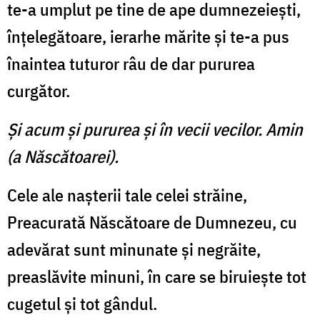
te-a umplut pe tine de ape dumnezeieşti,
înţelegătoare, ierarhe mărite şi te-a pus
înaintea tuturor râu de dar pururea
curgător.
Şi acum şi pururea şi în vecii vecilor. Amin
(a Născătoarei).
Cele ale naşterii tale celei străine,
Preacurată Născătoare de Dumnezeu, cu
adevărat sunt minunate şi negrăite,
preaslăvite minuni, în care se biruieşte tot
cugetul şi tot gândul.