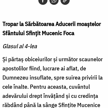
Tropar la Sărbătoarea Aducerii moaştelor
Sfântului Sfinţit Mucenic Foca
Glasul al 4-lea
Şi părtaş obiceiurilor şi următor scaunelor
apostolilor fiind, lucrare ai aflat, de
Dumnezeu insuflate, spre suirea privirii la
cele înalte. Pentru aceasta, cuvântul
adevărului drept învăţând şi cu credinţa
răbdând până la sânge Sfinţite Mucenice