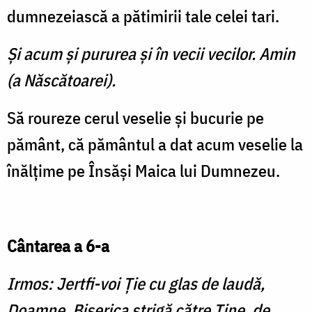
dumnezeiască a pătimirii tale celei tari.
Şi acum şi pururea şi în vecii vecilor. Amin
(a Născătoarei).
Să roureze cerul veselie şi bucurie pe
pământ, că pământul a dat acum veselie la
înălţime pe Însăşi Maica lui Dumnezeu.
Cântarea a 6-a
Irmos: Jertfi-voi Ţie cu glas de laudă,
Doamne, Biserica strigă către Tine, de