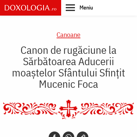
Skip
Meniu
to
main
Main
content
navigation
Canoane
Canon de rugăciune la
Sărbătoarea Aducerii
moaştelor Sfântului Sfinţit
Mucenic Foca