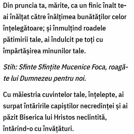
Din pruncia ta, mărite, ca un finic înalt te-
ai înălţat către înălţimea bunătăţilor celor
înţelegătoare; şi înmulţind roadele
pătimirii tale, ai îndulcit pe toţi cu
împărtăşirea minunilor tale.
Stih: Sfinte Sfinţite Mucenice Foca, roagă-
te lui Dumnezeu pentru noi.
Cu măiestria cuvintelor tale, înţelepte, ai
surpat întăririle capiştilor necredinţei şi ai
păzit Biserica lui Hristos neclintită,
întărind-o cu învăţături.