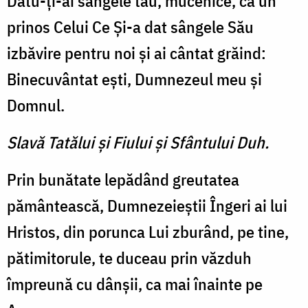
Datu-ţi-ai sângele tău, mucenice, ca un
prinos Celui Ce Şi-a dat sângele Său
izbăvire pentru noi şi ai cântat grăind:
Binecuvântat eşti, Dumnezeul meu şi
Domnul.
Slavă Tatălui şi Fiului şi Sfântului Duh.
Prin bunătate lepădând greutatea
pământească, Dumnezeieştii Îngeri ai lui
Hristos, din porunca Lui zburând, pe tine,
pătimitorule, te duceau prin văzduh
împreună cu dânşii, ca mai înainte pe