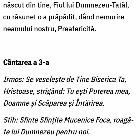
născut din tine, Fiul lui Dumnezeu-Tatăl,
cu răsunet o a prăpădit, dând nemurire
neamului nostru, Preafericită.
Cântarea a 3-a
Irmos: Se veseleşte de Tine Biserica Ta,
Hristoase, strigând: Tu eşti Puterea mea,
Doamne şi Scăparea şi Întărirea.
Stih: Sfinte Sfinţite Mucenice Foca, roagă-
te lui Dumnezeu pentru noi.