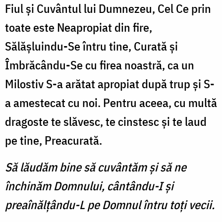
Fiul şi Cuvântul lui Dumnezeu, Cel Ce prin
toate este Neapropiat din fire,
Sălăşluindu-Se întru tine, Curată şi
Îmbrăcându-Se cu firea noastră, ca un
Milostiv S-a arătat apropiat după trup şi S-
a amestecat cu noi. Pentru aceea, cu multă
dragoste te slăvesc, te cinstesc şi te laud
pe tine, Preacurată.
Să lăudăm bine să cuvântăm şi să ne
închinăm Domnului, cântându-I şi
preaînălţându-L pe Domnul întru toţi vecii.