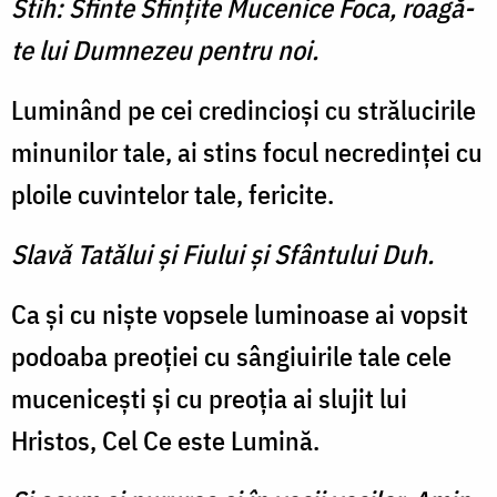
Stih: Sfinte Sfinţite Mucenice Foca, roagă-
te lui Dumnezeu pentru noi.
Luminând pe cei credincioşi cu strălucirile
minunilor tale, ai stins focul necredinţei cu
ploile cuvintelor tale, fericite.
Slavă Tatălui şi Fiului şi Sfântului Duh.
Ca şi cu nişte vopsele luminoase ai vopsit
podoaba preoţiei cu sângiuirile tale cele
muceniceşti şi cu preoţia ai slujit lui
Hristos, Cel Ce este Lumină.