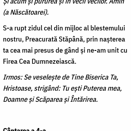
Şi acum şi pururea şi în vecii vecilor. Amin
(a Născătoarei).
S-a rupt zidul cel din mijloc al blestemului
nostru, Preacurată Stăpână, prin naşterea
ta cea mai presus de gând şi ne-am unit cu
Firea Cea Dumnezeiască.
Irmos: Se veseleşte de Tine Biserica Ta,
Hristoase, strigând: Tu eşti Puterea mea,
Doamne şi Scăparea şi Întărirea.
Cântarea a 4-a