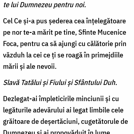
te lui Dumnezeu pentru noi.
Cel Ce şi-a pus şederea cea înţelegătoare
pe nor te-a mărit pe tine, Sfinte Mucenice
Foca, pentru ca să ajungi cu călătorie prin
văzduh la cei ce ţi se roagă în primejdiile
mării şi ale nevoii.
Slavă Tatălui şi Fiului şi Sfântului Duh.
Dezlegat-ai împleticirile minciunii şi cu
legăturile adevărului ai legat limbile cele
grăitoare de deşertăciuni, cugetătorule de
Dumnezeu şi ai propovăduit în lume