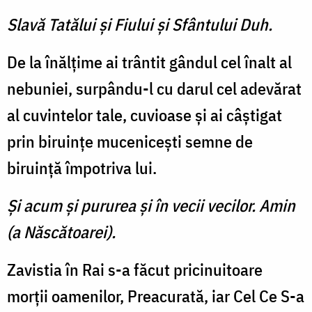
Slavă Tatălui şi Fiului şi Sfântului Duh.
De la înălţime ai trântit gândul cel înalt al
nebuniei, surpându-l cu darul cel adevărat
al cuvintelor tale, cuvioase şi ai câştigat
prin biruinţe muceniceşti semne de
biruinţă împotriva lui.
Şi acum şi pururea şi în vecii vecilor. Amin
(a Născătoarei).
Zavistia în Rai s-a făcut pricinuitoare
morţii oamenilor, Preacurată, iar Cel Ce S-a