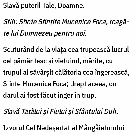
Slavă puterii Tale, Doamne.
Stih: Sfinte Sfinţite Mucenice Foca, roagă-
te lui Dumnezeu pentru noi.
Scuturând de la viaţa cea trupească lucrul
cel pământesc şi vieţuind, mărite, cu
trupul ai săvârşit călătoria cea îngerească,
Sfinte Mucenice Foca; drept aceea, cu
darul ai fost făcut înger în trup.
Slavă Tatălui şi Fiului şi Sfântului Duh.
Izvorul Cel Nedeşertat al Mângâietorului