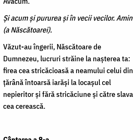
Avacum.
Şi acum şi pururea şi în vecii vecilor. Amin
(a Născătoarei).
Văzut-au îngerii, Născătoare de
Dumnezeu, lucruri străine la naşterea ta:
firea cea stricăcioasă a neamului celui din
ţărână întoarsă iarăşi la locaşul cel
nepieritor şi fără stricăciune şi către slava
cea cerească.
Cântarea a 8-a