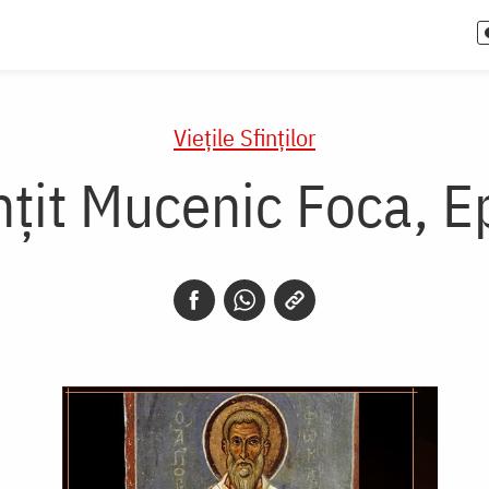
Vieţile Sfinţilor
ințit Mucenic Foca, 