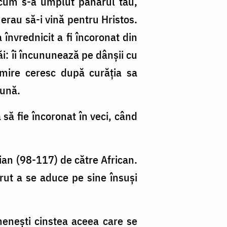
„Acum s-a umplut paharul tău,
erau să-i vină pentru Hristos.
învrednicit a fi încoronat din
ăi: îi încununează pe dânșii cu
 mire ceresc după curăția sa
nună.
ă fie încoronat în veci, când
aian (98-117) de către African.
 vrut a se aduce pe sine însuși
menești cinstea aceea care se