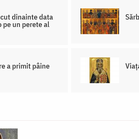
scut dinainte data
Sărb
 pe un perete al
re a primit pâine
Viaț