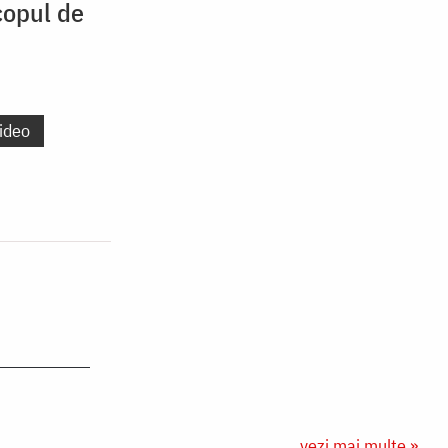
copul de
ideo
vezi mai multe »