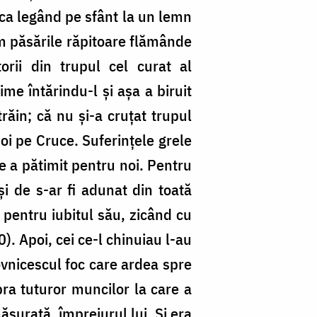
ca legând pe sfânt la un lemn
cum păsările răpitoare flămânde
rii din trupul cel curat al
țime întărindu-l și așa a biruit
răin; că nu și-a cruțat trupul
noi pe Cruce. Suferințele grele
ce a pătimit pentru noi. Pentru
i de s-ar fi adunat din toată
e pentru iubitul său, zicând cu
. Apoi, cei ce-l chinuiau l-au
hovnicescul foc care ardea spre
pra tuturor muncilor la care a
surată, împrejurul lui. Și era