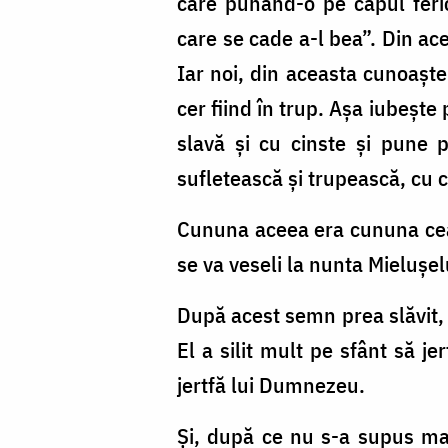
care punând-o pe capul feric
care se cade a-l bea”. Din ac
Iar noi, din aceasta cunoaște
cer fiind în trup. Așa iubește
slavă și cu cinste și pune 
sufletească și trupească, cu c
Cununa aceea era cununa cea 
se va veseli la nunta Mielușel
După acest semn prea slăvit, a
El a silit mult pe sfânt să je
jertfă lui Dumnezeu.
Și, după ce nu s-a supus mai