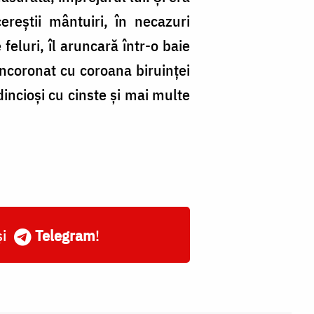
reștii mântuiri, în necazuri
feluri, îl aruncară într-o baie
încoronat cu coroana biruinței
edincioși cu cinste și mai multe
și
Telegram
!