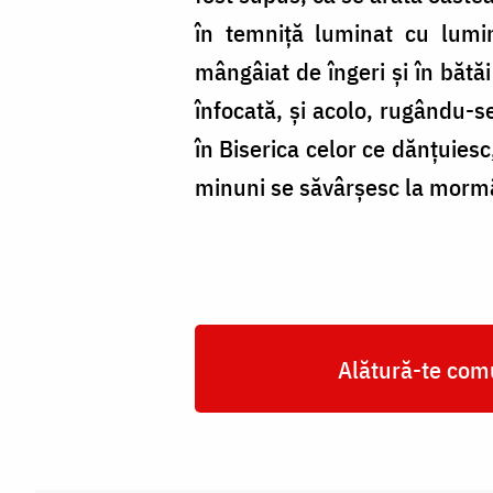
în temniță luminat cu lumin
mângâiat de îngeri și în bătăi
înfocată, și acolo, rugându-s
în Biserica celor ce dănțuiesc,
minuni se săvârșesc la mormâ
Alătură-te comu