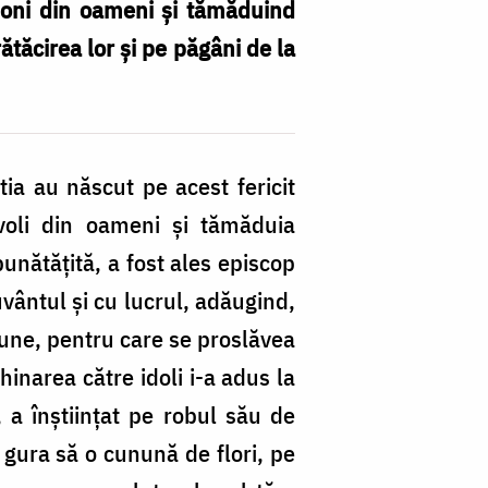
moni din oameni și tămăduind
ătăcirea lor și pe păgâni de la
ia au născut pe acest fericit
avoli din oameni și tămăduia
unătățită, a fost ales episcop
vântul și cu lucrul, adăugind,
 bune, pentru care se proslăvea
hinarea către idoli i-a adus la
a înștiințat pe robul său de
 gura să o cunună de flori, pe