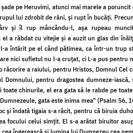
ade pe Heruvimi, atunci mai marele a poruncit 
rupul lui zdrobit de răni, și rupt în bucăți. Pre
rv și îl rup mâncându-l, așa rupeau muncito
 el a răbdat cu vitejie și a auzit un glas din înăl
l-a întărit pe el când pătimea, ca într-un trup st
re nici sufletul nu l-a cruțat, ci L-a pus pentru 
o răcorire a raiului, pentru Hristos, Domnul Cel 
bul Domnului, pentru dragostea dumneze-iască, ș
i toate chinurile, el era gata să le rabde pe toat
Dumnezeule, gata este inima mea” (Psalm 56, 10)
foc și îndată tigaia s-a răcit, pentru că biruia du
 focului celui simțit. El s-a arătat biruitor asu
a cea îngerească și lumina lui Dumnezeu cea nemă