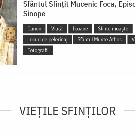
Sfântul Sfințit Mucenic Foca, Epis
Sinope
Canon
Viață
Icoane
Sfinte moaște
Locuri de pelerinaj
Sfântul Munte Athos
V
Fotografii
VIEŢILE SFINŢILOR