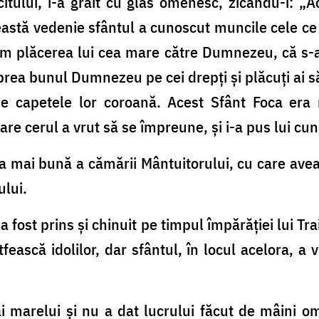
itului, i-a grăit cu glas omenesc, zicându-i: 
eastă vedenie sfântul a cunoscut muncile cele ce 
m plăcerea lui cea mare către Dumnezeu, că s-a 
 prea bunul Dumnezeu pe cei drepți și plăcuți ai s
pe capetele lor coroană. Acest Sfânt Foca era
are cerul a vrut să se împreune, și i-a pus lui cu
mai bună a cămării Mântuitorului, cu care avea s
ului.
 fost prins și chinuit pe timpul împărăției lui Tr
rtfească idolilor, dar sfântul, în locul acelora, a
 marelui și nu a dat lucrului făcut de mâini o