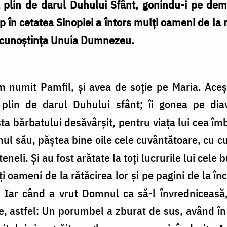
ra plin de darul Duhului Sfânt, gonindu-i pe de
p în cetatea Sinopiei a întors mulți oameni de la r
la cunoștința Unuia Dumnezeu.
m numit Pamfil, și avea de soție pe Maria. Aceșt
 plin de darul Duhului sfânt; îi gonea pe di
ta bărbatului desăvârșit, pentru viața lui cea îmb
nul său, păștea bine oile cele cuvântătoare, cu cu
eneli. Și au fost arătate la toți lucrurile lui cele
ți oameni de la rătăcirea lor și pe pagini de la înc
Iar când a vrut Domnul ca să-l învredniceasă, 
e, astfel: Un porumbel a zburat de sus, având în