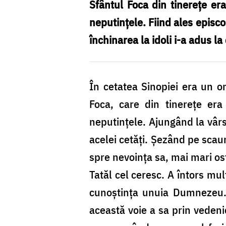
Mucenic
Sfântul Foca din tinerețe e
Foca,
neputințele. Fiind ales episco
Episcopul
închinarea la idoli i-a adus 
de
Sinope
În cetatea Sinopiei era un o
Foca, care din tinerețe era
neputințele. Ajungând la vârs
acelei cetăți. Șezând pe scau
spre nevoința sa, mai mari ost
Tatăl cel ceresc. A întors mul
cunoștința unuia Dumnezeu. 
această voie a sa prin vedeni