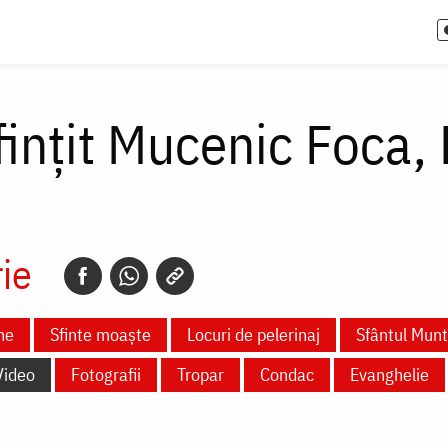
fințit Mucenic Foca,
ie
ne
Sfinte moaște
Locuri de pelerinaj
Sfântul Mun
Video
Fotografii
Tropar
Condac
Evanghelie