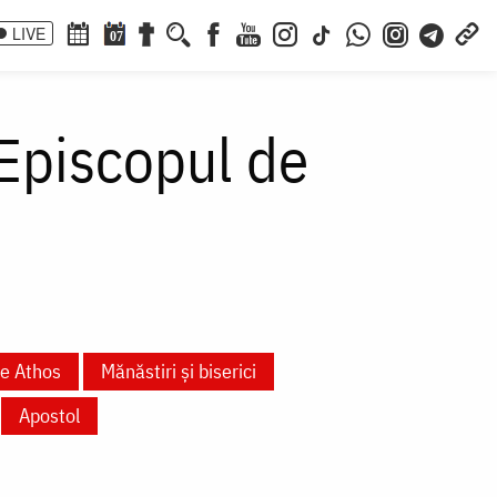
LIVE
07
 Episcopul de
te Athos
Mănăstiri și biserici
Apostol