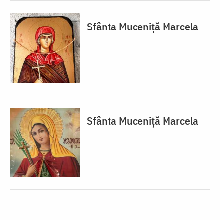
Sfânta Muceniță Marcela
Sfânta Muceniță Marcela