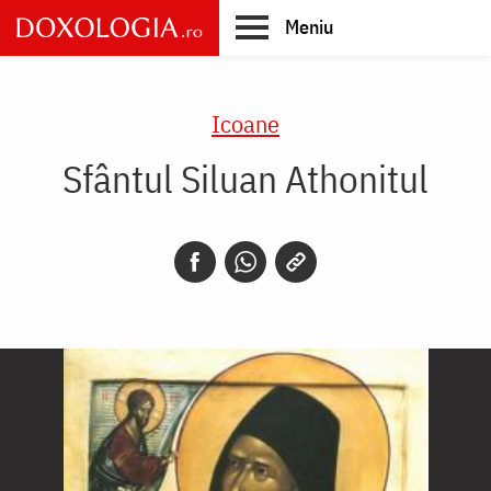
Skip
Meniu
to
main
Main
content
navigation
Icoane
Sfântul Siluan Athonitul