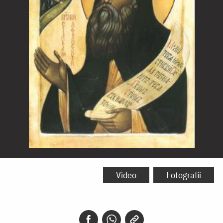
Sfântul
Siluan
Video
Fotografii
Athonitul