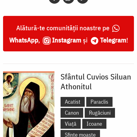
Alătură-te comunității noastre pe
WhatsApp
,
Instagram
și
Telegram
!
Sfântul Cuvios Siluan
Athonitul
Acatist
Paraclis
Canon
Rugăciuni
Viață
Icoane
Sfinte moaște