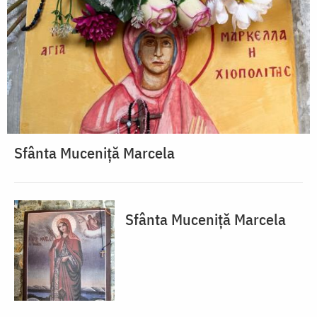
Sfânta Muceniță Marcela
Sfânta Muceniță Marcela