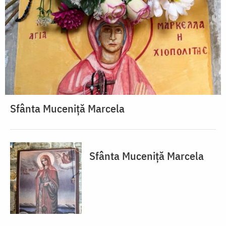
Sfânta Muceniță Marcela
Sfânta Muceniță Marcela