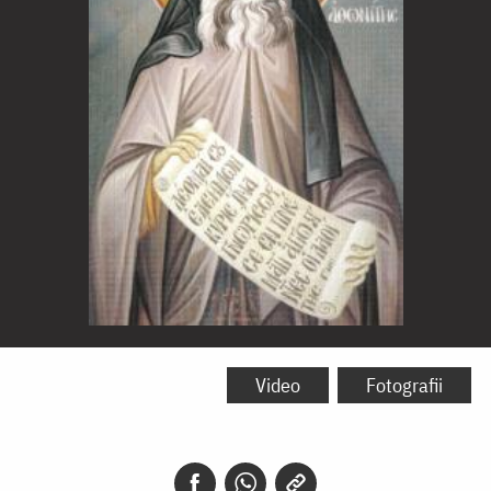
Sfântul
Siluan
Video
Fotografii
Athonitul