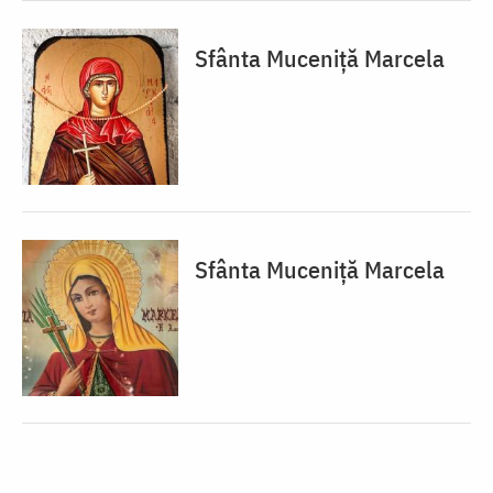
Sfânta Muceniță Marcela
Sfânta Muceniță Marcela