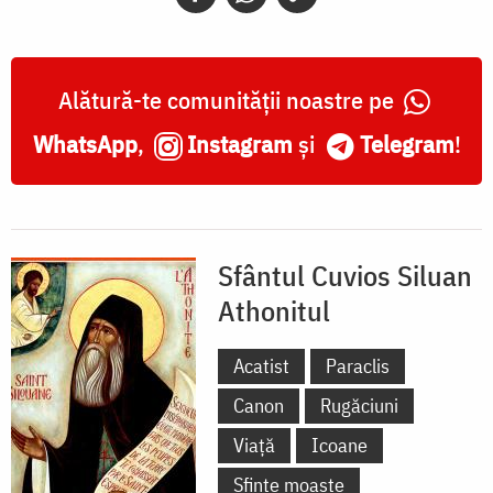
Alătură-te comunității noastre pe
WhatsApp
,
Instagram
și
Telegram
!
Sfântul Cuvios Siluan
Athonitul
Acatist
Paraclis
Canon
Rugăciuni
Viață
Icoane
Sfinte moaște