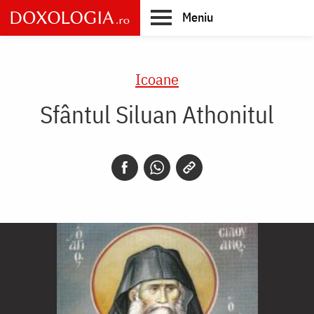
Skip
Meniu
to
main
Main
content
navigation
Icoane
Sfântul Siluan Athonitul