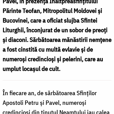
Pavel, în prezenţa Înaltpreasfinţitului
A
Părinte Teofan, Mitropolitul Moldovei şi
ș
Bucovinei, care a oficiat slujba Sfintei
P
Liturghii, înconjurat de un sobor de preoţi
c
şi diaconi. Sărbătoarea mănăstirii nemțene
l
a fost cinstită cu multă evlavie şi de
numeroşi credincioşi şi pelerini, care au
umplut locașul de cult.
p
L
a
În fiecare an, de sărbătoarea Sfinţilor
Apostoli Petru și Pavel, numeroşi
credincioşi din ținutul Neamțului iau calea