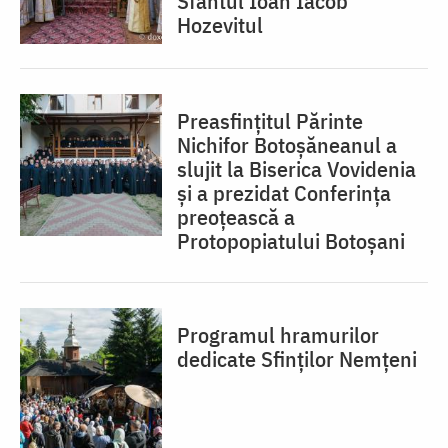
Sfântul Ioan Iacob
Hozevitul
Preasfințitul Părinte
Nichifor Botoșăneanul a
slujit la Biserica Vovidenia
și a prezidat Conferința
preoțească a
Protopopiatului Botoșani
Programul hramurilor
dedicate Sfinților Nemțeni