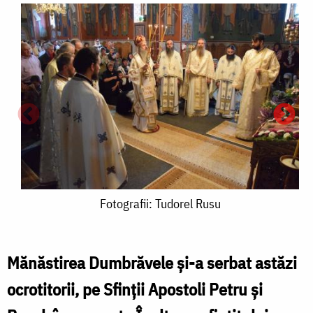
Fotografii:
Fotografii: Tudorel Rusu
Tudorel
Rusu
Mănăstirea Dumbrăvele şi-a serbat astăzi
ocrotitorii, pe Sfinţii Apostoli Petru și
S