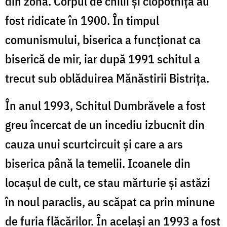
din zonă. Corpul de chilii şi clopotniţa au
fost ridicate în 1900. În timpul
comunismului, biserica a funcţionat ca
biserică de mir, iar după 1991 schitul a
trecut sub oblăduirea Mănăstirii Bistriţa.
În anul 1993, Schitul Dumbrăvele a fost
greu încercat de un incediu izbucnit din
cauza unui scurtcircuit şi care a ars
biserica până la temelii. Icoanele din
locașul de cult, ce stau mărturie și astăzi
în noul paraclis, au scăpat ca prin minune
de furia flăcărilor. În acelaşi an 1993 a fost