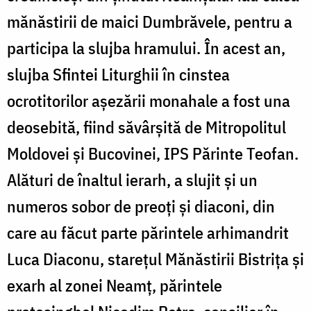
mănăstirii de maici Dumbrăvele, pentru a
participa la slujba hramului. În acest an,
slujba Sfintei Liturghii în cinstea
ocrotitorilor aşezării monahale a fost una
deosebită, fiind săvârşită de Mitropolitul
Moldovei şi Bucovinei, IPS Părinte Teofan.
Alături de înaltul ierarh, a slujit şi un
numeros sobor de preoţi şi diaconi, din
care au făcut parte părintele arhimandrit
Luca Diaconu, stareţul Mănăstirii Bistriţa şi
exarh al zonei Neamţ, părintele