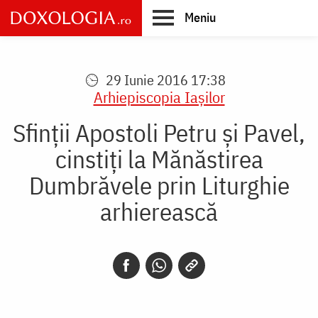
Skip
Meniu
to
main
Main
content
navigation
29 Iunie 2016 17:38
Arhiepiscopia Iaşilor
Sfinții Apostoli Petru și Pavel,
cinstiți la Mănăstirea
Dumbrăvele prin Liturghie
arhierească