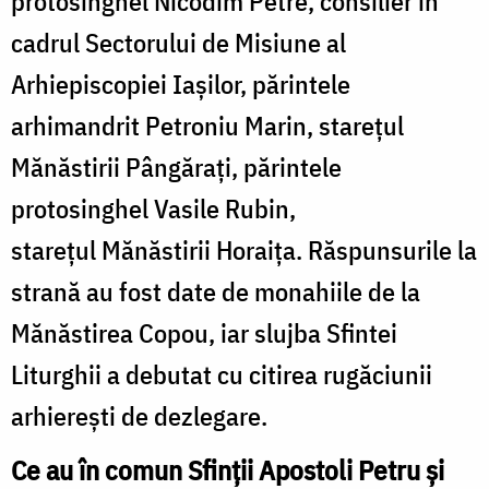
protosinghel Nicodim Petre, consilier în
cadrul Sectorului de Misiune al
Arhiepiscopiei Iașilor, părintele
arhimandrit Petroniu Marin, starețul
Mănăstirii Pângărați, părintele
protosinghel Vasile Rubin,
stareţul Mănăstirii Horaiţa. Răspunsurile la
strană au fost date de monahiile de la
Mănăstirea Copou, iar slujba Sfintei
Liturghii a debutat cu citirea rugăciunii
arhiereşti de dezlegare.
Ce au în comun Sfinții Apostoli Petru și