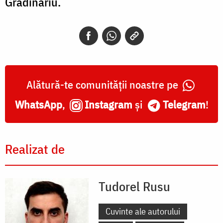
Grădinariu.
Alătură-te comunității noastre pe
WhatsApp
,
Instagram
și
Telegram
!
Realizat de
Tudorel Rusu
Cuvinte ale autorului