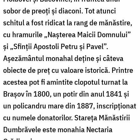
sobor de preoţi şi diaconi. Tot atunci
schitul a fost ridicat la rang de mănăstire,
cu hramurile „Naşterea Maicii Domnului”
şi „Sfinţii Apostoli Petru şi Pavel”.
Aşezământul monahal deţine şi câteva
obiecte de preţ cu valoare istorică. Printre
acestea pot fi amintite clopotul turnat la
Braşov în 1800, un potir din anul 1841 şi
un policandru mare din 1887, inscripţionat
cu numele donatorilor. Stareța Mănăstirii
Dumbrăvele este monahia Nectaria