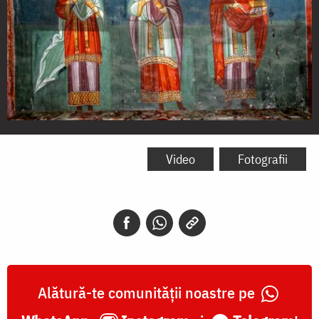
Sfinții
Doctori
Video
Fotografii
fără
de
arginți
Cosma,
Damian
Alătură-te comunității noastre pe
și