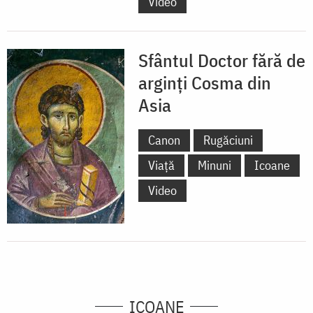
Video
Sfântul Doctor fără de
arginți Cosma din
Asia
Canon
Rugăciuni
Viață
Minuni
Icoane
Video
ICOANE