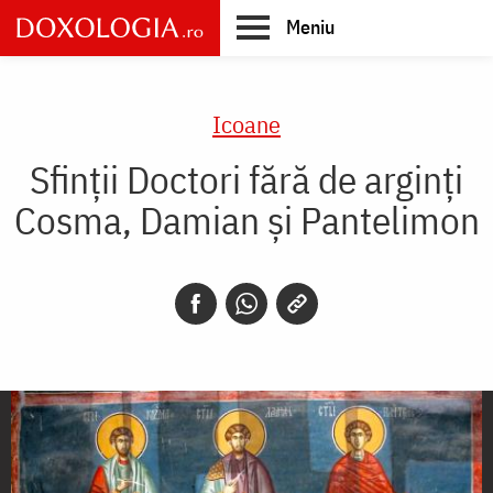
Skip
Meniu
to
main
Main
content
navigation
Icoane
Sfinții Doctori fără de arginți
Cosma, Damian și Pantelimon