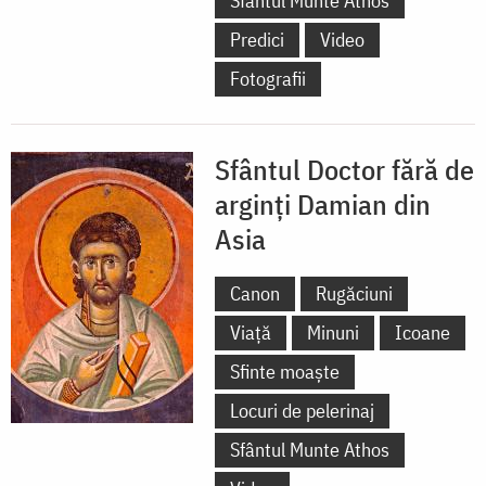
Sfântul Munte Athos
Predici
Video
Fotografii
Sfântul Doctor fără de
arginți Damian din
Asia
Canon
Rugăciuni
Viață
Minuni
Icoane
Sfinte moaște
Locuri de pelerinaj
Sfântul Munte Athos