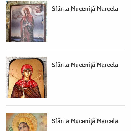
Sfânta Muceniță Marcela
Sfânta Muceniță Marcela
Sfânta Muceniță Marcela