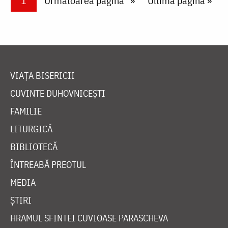
Current page
1
Next page
Următoarea pagină
Last page
Ultima pagină »
VIAȚA BISERICII
CUVINTE DUHOVNICEȘTI
FAMILIE
LITURGICĂ
BIBLIOTECĂ
ÎNTREABĂ PREOTUL
MEDIA
ȘTIRI
HRAMUL SFINTEI CUVIOASE PARASCHEVA