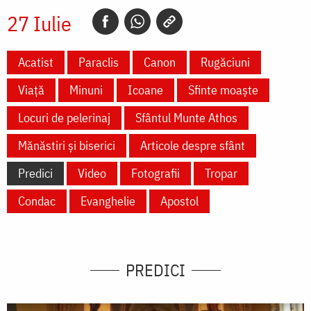
27 Iulie
Acatist
Paraclis
Canon
Rugăciuni
Viață
Minuni
Icoane
Sfinte moaște
Locuri de pelerinaj
Sfântul Munte Athos
Mănăstiri și biserici
Articole despre sfânt
Predici
Video
Fotografii
Tropar
Condac
Evanghelie
Apostol
PREDICI