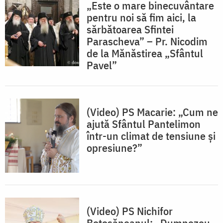
„Este o mare binecuvântare
pentru noi să fim aici, la
sărbătoarea Sfintei
Parascheva” – Pr. Nicodim
de la Mănăstirea „Sfântul
Pavel”
(Video) PS Macarie: „Cum ne
ajută Sfântul Pantelimon
într-un climat de tensiune și
opresiune?”
(Video) PS Nichifor
Botoșăneanul: „Dumnezeu