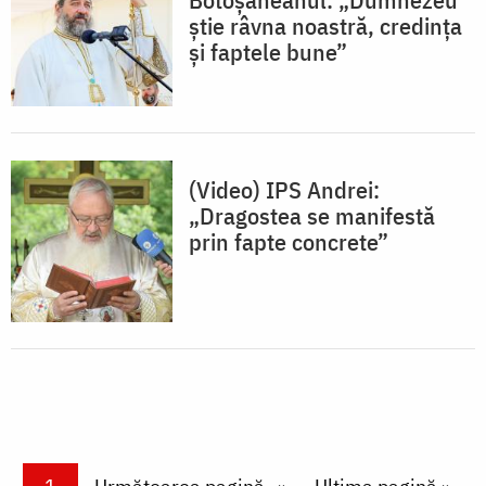
știe râvna noastră, credința
și faptele bune”
(Video) IPS Andrei:
„Dragostea se manifestă
prin fapte concrete”
Paginare