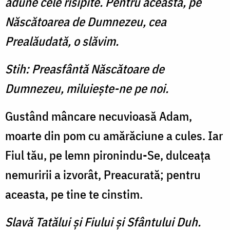
adune cele risipite. Pentru aceasta, pe
Născătoarea de Dumnezeu, cea
Prealăudată, o slăvim.
Stih: Preasfântă Născătoare de
Dumnezeu, miluieşte-ne pe noi.
Gustând mâncare necuvioasă Adam,
moarte din pom cu amărăciune a cules. Iar
Fiul tău, pe lemn pironindu-Se, dulceaţa
nemuririi a izvorât, Preacurată; pentru
aceasta, pe tine te cinstim.
Slavă Tatălui şi Fiului şi Sfântului Duh.