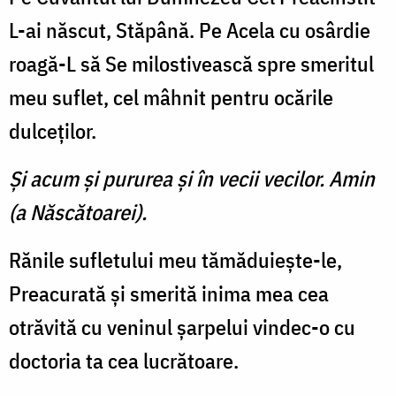
L-ai născut, Stăpână. Pe Acela cu osârdie
roagă-L să Se milostivească spre smeritul
meu suflet, cel mâhnit pentru ocările
dulceţilor.
Şi acum şi pururea şi în vecii vecilor. Amin
(a Născătoarei).
Rănile sufletului meu tămăduieşte-le,
Preacurată şi smerită inima mea cea
otrăvită cu veninul şarpelui vindec-o cu
doctoria ta cea lucrătoare.