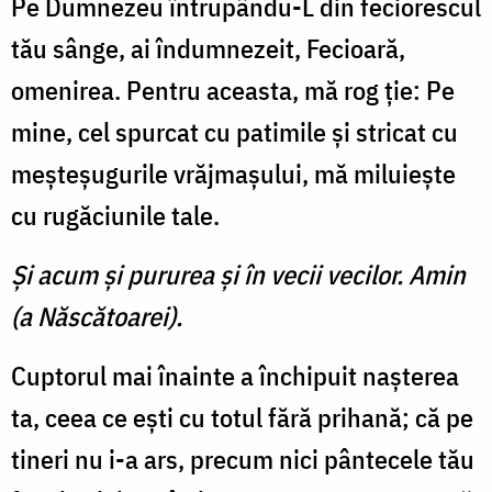
Pe Dumnezeu întrupându-L din feciorescul
tău sânge, ai îndumnezeit, Fecioară,
omenirea. Pentru aceasta, mă rog ţie: Pe
mine, cel spurcat cu patimile şi stricat cu
meşteşugurile vrăjmaşului, mă miluieşte
cu rugăciunile tale.
Şi acum şi pururea şi în vecii vecilor. Amin
(a Născătoarei).
Cuptorul mai înainte a închipuit naşterea
ta, ceea ce eşti cu totul fără prihană; că pe
tineri nu i-a ars, precum nici pântecele tău