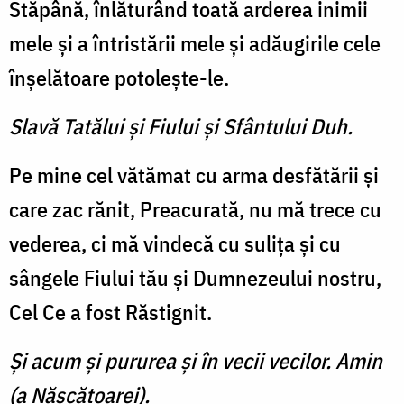
Stăpână, înlăturând toată arderea inimii
mele şi a întristării mele şi adăugirile cele
înşelătoare potoleşte-le.
Slavă Tatălui şi Fiului şi Sfântului Duh.
Pe mine cel vătămat cu arma desfătării şi
care zac rănit, Preacurată, nu mă trece cu
vederea, ci mă vindecă cu suliţa şi cu
sângele Fiului tău şi Dumnezeului nostru,
Cel Ce a fost Răstignit.
Şi acum şi pururea şi în vecii vecilor. Amin
(a Născătoarei).