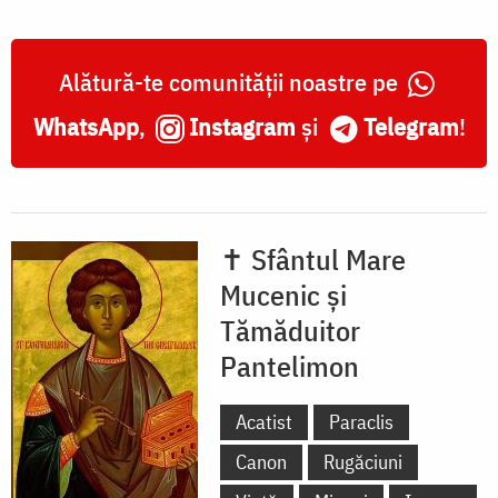
Alătură-te comunității noastre pe
WhatsApp
,
Instagram
și
Telegram
!
✝ Sfântul Mare
Mucenic și
Tămăduitor
Pantelimon
Acatist
Paraclis
Canon
Rugăciuni