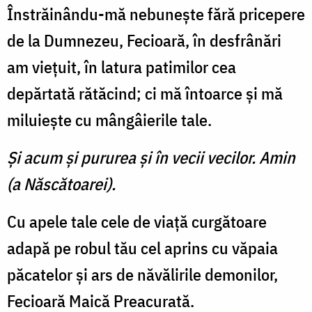
Înstrăinându-mă nebuneşte fără pricepere
de la Dumnezeu, Fecioară, în desfrânări
am vieţuit, în latura patimilor cea
depărtată rătăcind; ci mă întoarce şi mă
miluieşte cu mângâierile tale.
Şi acum şi pururea şi în vecii vecilor. Amin
(a Născătoarei).
Cu apele tale cele de viaţă curgătoare
adapă pe robul tău cel aprins cu văpaia
păcatelor şi ars de năvălirile demonilor,
Fecioară Maică Preacurată.