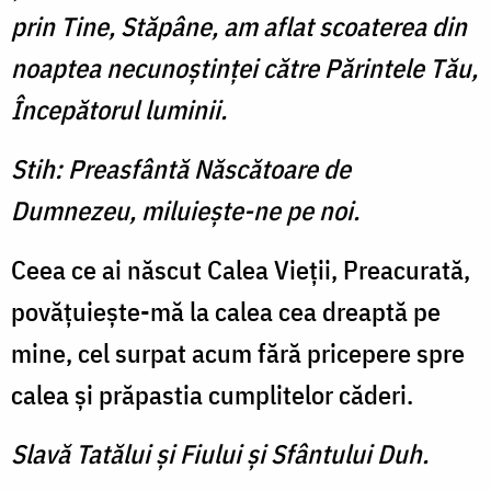
prin Tine, Stăpâne, am aflat scoaterea din
noaptea necunoştinţei către Părintele Tău,
Începătorul luminii.
Stih: Preasfântă Născătoare de
Dumnezeu, miluieşte-ne pe noi.
Ceea ce ai născut Calea Vieţii, Preacurată,
povăţuieşte-mă la calea cea dreaptă pe
mine, cel surpat acum fără pricepere spre
calea şi prăpastia cumplitelor căderi.
Slavă Tatălui şi Fiului şi Sfântului Duh.