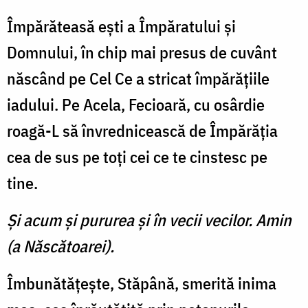
Împărăteasă eşti a Împăratului şi
Domnului, în chip mai presus de cuvânt
născând pe Cel Ce a stricat împărăţiile
iadului. Pe Acela, Fecioară, cu osârdie
roagă-L să învrednicească de Împărăţia
cea de sus pe toţi cei ce te cinstesc pe
tine.
Şi acum şi pururea şi în vecii vecilor. Amin
(a Născătoarei).
Îmbunătăţeşte, Stăpână, smerită inima