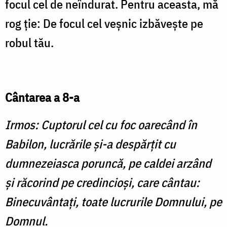
focul cel de neîndurat. Pentru aceasta, mă
rog ţie: De focul cel veşnic izbăveşte pe
robul tău.
Cântarea a 8-a
Irmos: Cuptorul cel cu foc oarecând în
Babilon, lucrările şi-a despărţit cu
dumnezeiasca poruncă, pe caldei arzând
şi răcorind pe credincioşi, care cântau:
Binecuvântaţi, toate lucrurile Domnului, pe
Domnul.