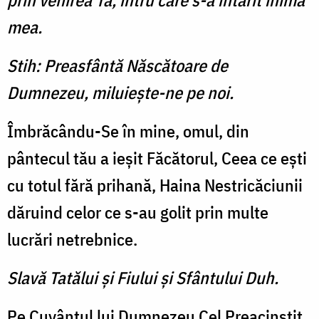
prin venirea Ta, întru care s-a întărit inima
mea.
Stih: Preasfântă Născătoare de
Dumnezeu, miluieşte-ne pe noi.
Îmbrăcându-Se în mine, omul, din
pântecul tău a ieşit Făcătorul, Ceea ce eşti
cu totul fără prihană, Haina Nestricăciunii
dăruind celor ce s-au golit prin multe
lucrări netrebnice.
Slavă Tatălui şi Fiului şi Sfântului Duh.
Pe Cuvântul lui Dumnezeu Cel Preacinstit