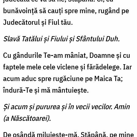
bunăvoinţă să cauţi spre mine, rugând pe
Judecătorul şi Fiul tău.
Slavă Tatălui şi Fiului şi Sfântului Duh.
Cu gândurile Te-am mâniat, Doamne şi cu
faptele mele cele viclene şi fărădelege. Iar
acum aduc spre rugăciune pe Maica Ta;
îndură-Te şi mă mântuieşte.
Şi acum şi pururea şi în vecii vecilor. Amin
(a Născătoarei).
De osândă miluieşte-mă, Stăpână, pe mine