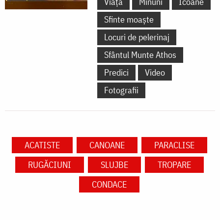
Viață
Minuni
Icoane
Sfinte moaște
Locuri de pelerinaj
Sfântul Munte Athos
Predici
Video
Fotografii
ACATISTE
CANOANE
PARACLISE
RUGĂCIUNI
SLUJBE
TROPARE
CONDACE