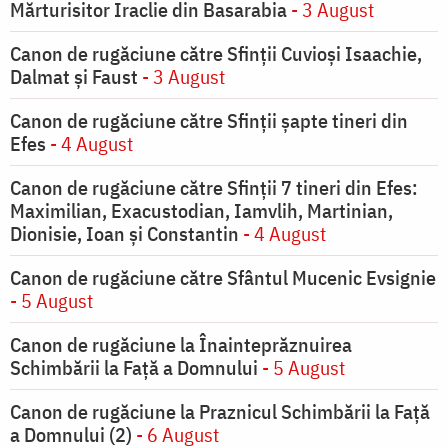
Mărturisitor Iraclie din Basarabia
- 3 August
Canon de rugăciune către Sfinţii Cuvioşi Isaachie,
Dalmat şi Faust
- 3 August
Canon de rugăciune către Sfinţii şapte tineri din
Efes
- 4 August
Canon de rugăciune către Sfinţii 7 tineri din Efes:
Maximilian, Exacustodian, Iamvlih, Martinian,
Dionisie, Ioan şi Constantin
- 4 August
Canon de rugăciune către Sfântul Mucenic Evsignie
- 5 August
Canon de rugăciune la Înainteprăznuirea
Schimbării la Faţă a Domnului
- 5 August
Canon de rugăciune la Praznicul Schimbării la Faţă
a Domnului (2)
- 6 August