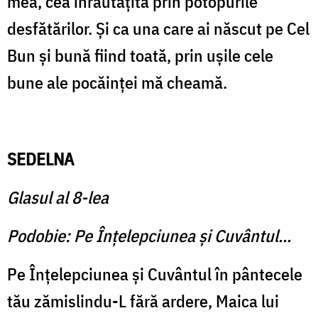
mea, cea înrăutăţită prin potopurile
desfătărilor. Şi ca una care ai născut pe Cel
Bun şi bună fiind toată, prin uşile cele
bune ale pocăinţei mă cheamă.
SEDELNA
Glasul al 8-lea
Podobie: Pe Înţelepciunea şi Cuvântul...
Pe Înţelepciunea şi Cuvântul în pântecele
tău zămislindu-L fără ardere, Maica lui