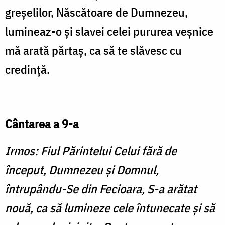
greşelilor, Născătoare de Dumnezeu,
lumineaz-o şi slavei celei pururea veşnice
mă arată părtaş, ca să te slăvesc cu
credinţă.
Cântarea a 9-a
Irmos: Fiul Părintelui Celui fără de
început, Dumnezeu şi Domnul,
întrupându-Se din Fecioara, S-a arătat
nouă, ca să lumineze cele întunecate şi să