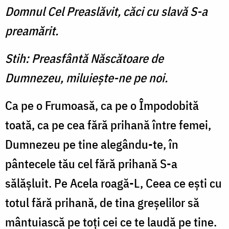
Domnul Cel Preaslăvit, căci cu slavă S-a
preamărit.
Stih: Preasfântă Născătoare de
Dumnezeu, miluieşte-ne pe noi.
Ca pe o Frumoasă, ca pe o Împodobită
toată, ca pe cea fără prihană între femei,
Dumnezeu pe tine alegându-te, în
pântecele tău cel fără prihană S-a
sălăşluit. Pe Acela roagă-L, Ceea ce eşti cu
totul fără prihană, de tina greşelilor să
mântuiască pe toţi cei ce te laudă pe tine.