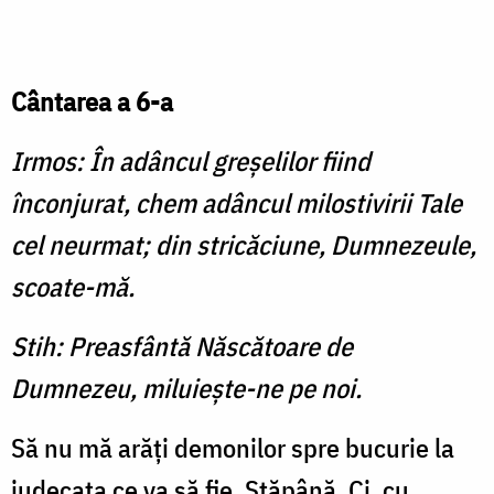
Cântarea a 6-a
Irmos: În adâncul greşelilor fiind
înconjurat, chem adâncul milostivirii Tale
cel neurmat; din stricăciune, Dumnezeule,
scoate-mă.
Stih: Preasfântă Născătoare de
Dumnezeu, miluieşte-ne pe noi.
Să nu mă arăţi demonilor spre bucurie la
judecata ce va să fie, Stăpână. Ci, cu