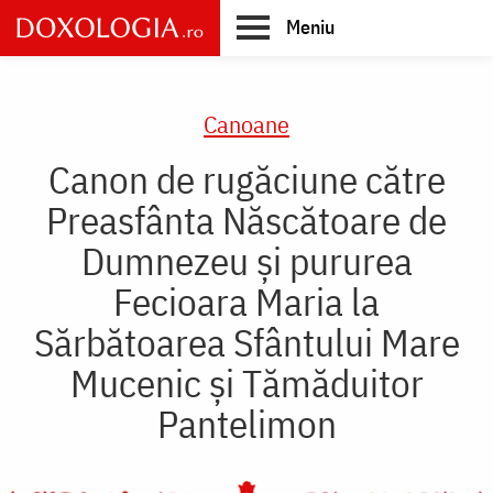
Skip
Meniu
to
main
Main
content
navigation
Canoane
Canon de rugăciune către
Preasfânta Născătoare de
Dumnezeu şi pururea
Fecioara Maria la
Sărbătoarea Sfântului Mare
Mucenic şi Tămăduitor
Pantelimon