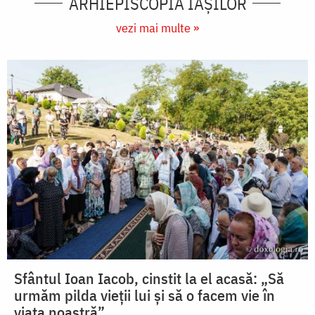
ARHIEPISCOPIA IAŞILOR
vezi mai multe »
Sfântul Ioan Iacob, cinstit la el acasă: „Să
urmăm pilda vieții lui și să o facem vie în
viața noastră”