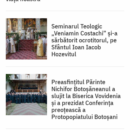
Seminarul Teologic
„Veniamin Costachi” și-a
sărbătorit ocrotitorul, pe
Sfântul Ioan Iacob
Hozevitul
Preasfințitul Părinte
Nichifor Botoșăneanul a
slujit la Biserica Vovidenia
și a prezidat Conferința
preoțească a
Protopopiatului Botoșani