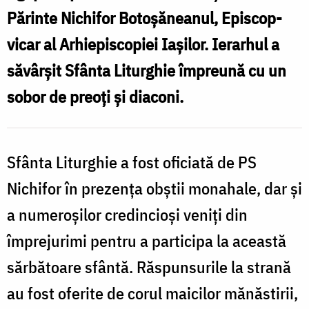
l
ocazia
Părinte Nichifor Botoșăneanul, Episcop-
Nașterii
vicar al Arhiepiscopiei Iașilor. Ierarhul a
Domnului
săvârșit Sfânta Liturghie împreună cu un
/
sobor de preoți și diaconi.
o
Foto:
N
Ionuț
Plugarașu
Sfânta Liturghie a fost oficiată de PS
/
Nichifor în prezența obștii monahale, dar și
F
a numeroșilor credincioși veniți din
I
împrejurimi pentru a participa la această
sărbătoare sfântă. Răspunsurile la strană
au fost oferite de corul maicilor mănăstirii,