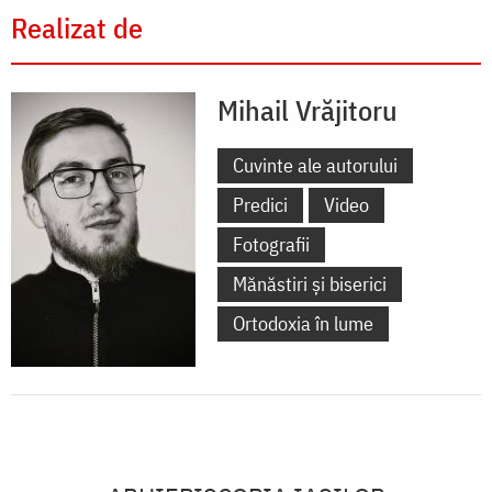
Realizat de
Mihail Vrăjitoru
Cuvinte ale autorului
Predici
Video
Fotografii
Mănăstiri și biserici
Ortodoxia în lume