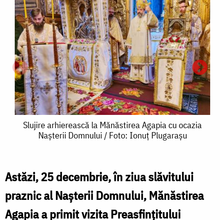
Slujire
Slujire arhierească la Mănăstirea Agapia cu ocazia
Nașterii Domnului / Foto: Ionuț Plugarașu
arhierească
la
Mănăstirea
Astăzi, 25 decembrie, în ziua slăvitului
S
Agapia
praznic al Nașterii Domnului, Mănăstirea
a
cu
Agapia a primit vizita Preasfințitului