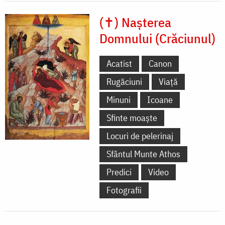
(✝) Nașterea
Domnului (Crăciunul)
Acatist
Canon
Rugăciuni
Viață
Minuni
Icoane
Sfinte moaște
Locuri de pelerinaj
Sfântul Munte Athos
Predici
Video
Fotografii