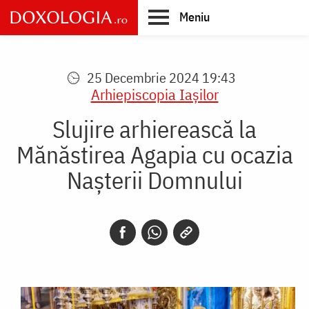
Skip
Meniu
to
main
Main
content
navigation
25 Decembrie 2024 19:43
Arhiepiscopia Iaşilor
Slujire arhierească la
Mănăstirea Agapia cu ocazia
Nașterii Domnului