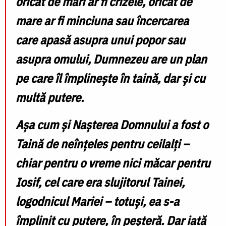
oricât de mari ar fi crizele, oricât de
mare ar fi minciuna sau încercarea
care apasă asupra unui popor sau
asupra omului, Dumnezeu are un plan
pe care îl împlinește în taină, dar și cu
multă putere.
Așa cum și Nașterea Domnului a fost o
Taină de neînțeles pentru ceilalți –
chiar pentru o vreme nici măcar pentru
Iosif, cel care era slujitorul Tainei,
logodnicul Mariei – totuși, ea s-a
împlinit cu putere, în peșteră. Dar iată