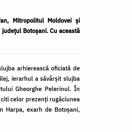
an, Mitropolitul Moldovei și
n județul Botoșani. Cu această
fo
Fl
lujba arhierească oficiată de
P
ej, ierarhul a săvârșit slujba
tului Gheorghe Pelerinul. În
 citi celor prezenți rugăciunea
an Harpa, exarh de Botoșani,