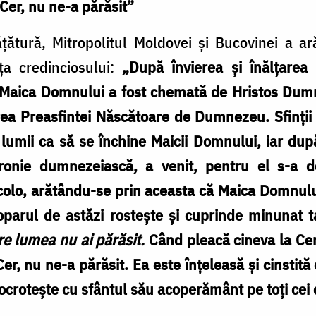
Cer, nu ne-a părăsit”
ățătură, Mitropolitul Moldovei și Bucovinei a a
a credinciosului:
„După învierea și înălțarea 
Maica Domnului a fost chemată de Hristos Dum
ea Preasfintei Născătoare de Dumnezeu. Sfinții 
e lumii ca să se închine Maicii Domnului, iar dup
pronie dumnezeiască, a venit, pentru el s-a 
colo, arătându-se prin aceasta că Maica Domnului
parul de astăzi rostește și cuprinde minunat t
ire lumea nu ai părăsit.
Când pleacă cineva la Cer
r, nu ne-a părăsit. Ea este înțeleasă și cinstit
re ocrotește cu sfântul său acoperământ pe toți cei 