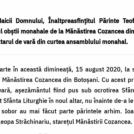
icii Domnului, Înaltpreasfințitul Părinte Teof
cul obștii monahale de la Mănăstirea Cozancea di
 altarul de vară din curtea ansamblului monahal.
parte în această dimineață, 15 august 2020, la s
a Mănăstirea Cozancea din Botoșani. Cu acest pril
 vară, așezământul fiind pus sub ocrotirea Sfân
t Sfânta Liturghie în noul altar, nu înainte de-a le
sobor au mai făcut parte părintele arhim. Io
leopa Străchinariu, starețul Mănăstirii Cozancea.