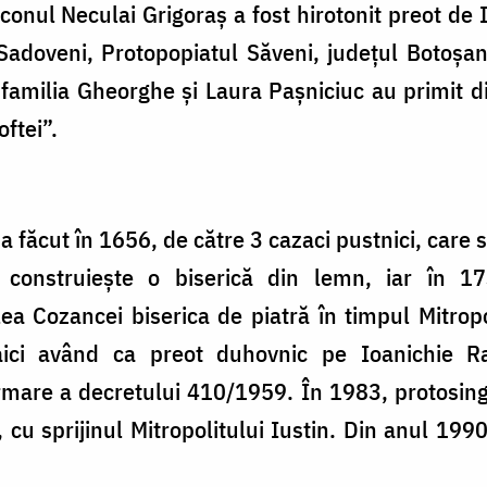
diaconul Neculai Grigoraș a fost hirotonit preot d
doveni, Protopopiatul Săveni, județul Botoșani.
 familia Gheorghe și Laura Pașniciuc au primit di
oftei”.
 făcut în 1656, de către 3 cazaci pustnici, care s-
 construieşte o biserică din lemn, iar în 
alea Cozancei biserica de piatră în timpul Mitrop
aici având ca preot duhovnic pe Ioanichie R
mare a decretului 410/1959. În 1983, protosinghe
cu sprijinul Mitropolitului Iustin. Din anul 199