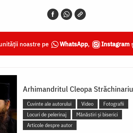
nității noastre pe
WhatsApp
,
Instagram
Arhimandritul Cleopa Străchinari
Cuvinte ale autorului
Video
Fotografii
Locuri de pelerinaj
Mănăstiri și biserici
Articole despre autor