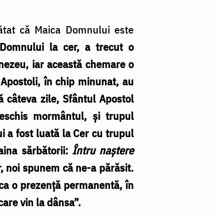
rătat că Maica Domnului este
Domnului la cer, a trecut o
nezeu, iar această chemare o
Apostoli, în chip minunat, au
ă câteva zile, Sfântul Apostol
deschis mormântul, și trupul
 a fost luată la Cer cu trupul
aina sărbătorii:
Întru naștere
, noi spunem că ne-a părăsit.
ă ca o prezență permanentă, în
care vin la dânsa”.