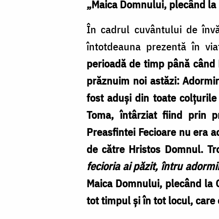
„Maica Domnului, plecând la 
În cadrul cuvântului de înv
întotdeauna prezentă în viaț
perioadă de timp până când 
prăznuim noi astăzi: Adormir
fost aduși din toate colțuril
Toma, întârziat fiind prin 
Preasfintei Fecioare nu era a
de către Hristos Domnul. Tro
fecioria ai păzit, întru adorm
Maica Domnului, plecând la Ce
tot timpul și în tot locul, ca