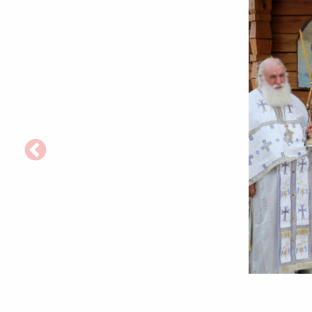
foto:
Flavius