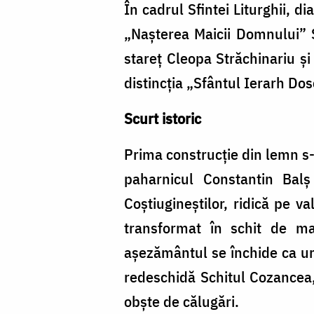
În cadrul Sfintei Liturghii, 
„Nașterea Maicii Domnului” Sa
stareț Cleopa Străchinariu și
distincția „Sfântul Ierarh Dos
Scurt istoric
Prima construcţie din lemn s-a
paharnicul Constantin Balş
Coştiugineştilor, ridică pe v
transformat în schit de m
așezământul se închide ca ur
redeschidă Schitul Cozancea, 
obşte de călugări.