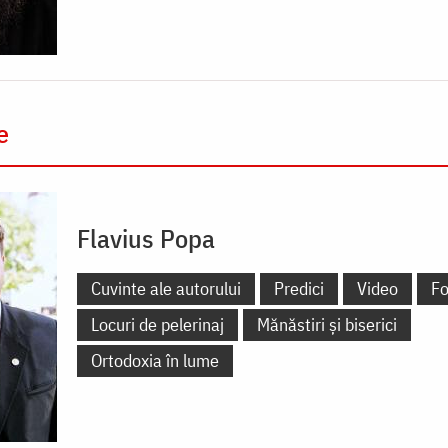
e
Flavius Popa
Cuvinte ale autorului
Predici
Video
Fo
Locuri de pelerinaj
Mănăstiri și biserici
Ortodoxia în lume