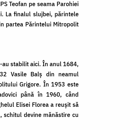
e IPS Teofan pe seama Parohiei
 La finalul slujbei, părintele
n partea Părintelui Mitropolit
au stabilit aici. În anul 1684,
1732 Vasile Balş din neamul
olitului Grigore. În 1953 este
adovici până în 1960, când
lul Elisei Florea a reușit să
0, schitul devine mănăstire cu