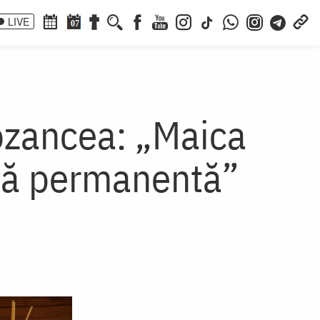
LIVE
07
Cozancea: „Maica
nță permanentă”