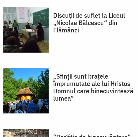
Discuţii de suflet la Liceul
„Nicolae Bălcescu“ din
Flămânzi
„Sfinții sunt brațele
împrumutate ale lui Hristos
Domnul care binecuvintează
lumea”
“Bogăție de binecuvântare”