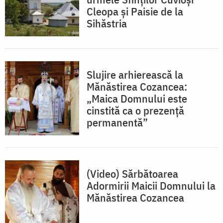
Cleopa și Paisie de la
Sihăstria
Slujire arhierească la
Mănăstirea Cozancea:
„Maica Domnului este
cinstită ca o prezență
permanentă”
(Video) Sărbătoarea
Adormirii Maicii Domnului la
Mănăstirea Cozancea