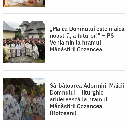
„Maica Domnului este maica
noastră, a tuturor!” – PS
Veniamin la hramul
Mănăstirii Cozancea
Sărbătoarea Adormirii Maicii
Domnului ‒ liturghie
arhierească la hramul
Mănăstirii Cozancea
(Botoșani)