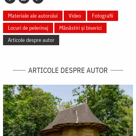
Materiale ale autorului
Video
Fotografii
Locuri de pelerinaj
Mănăstiri și biserici
Articole despre autor
ARTICOLE DESPRE AUTOR