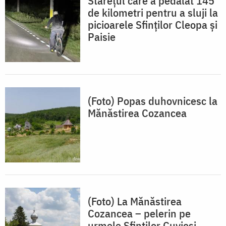
Starețul care a pedalat 145
de kilometri pentru a sluji la
picioarele Sfinților Cleopa și
Paisie
(Foto) Popas duhovnicesc la
Mănăstirea Cozancea
(Foto) La Mănăstirea
Cozancea – pelerin pe
urmele Sfinților Cuvioși