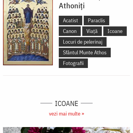
Athoniți
Acatist
Paraclis
Canon
Viață
Icoane
Locuri de pelerinaj
Sfântul Munte Athos
Fotografii
ICOANE
vezi mai multe »