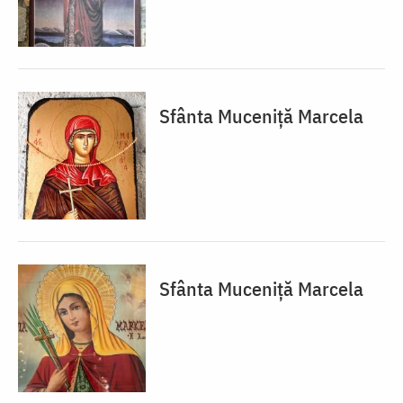
Sfânta Muceniță Marcela
Sfânta Muceniță Marcela