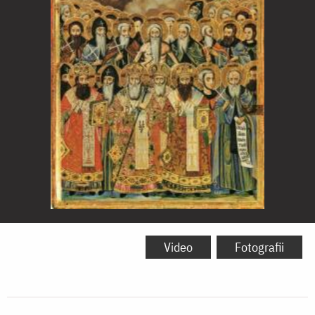
Soborul
Sfinților
Video
Fotografii
Athoniți