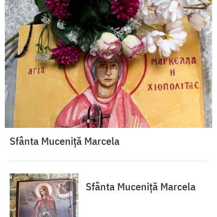
Sfânta Muceniță Marcela
Sfânta Muceniță Marcela