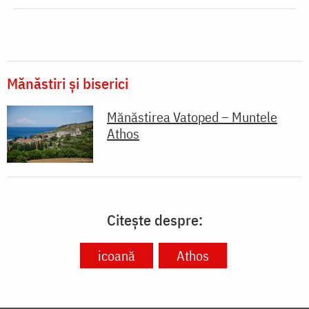
Mănăstiri și biserici
Mănăstirea Vatoped – Muntele
Athos
Citește despre:
icoană
Athos