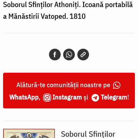
Soborul Sfinților Athoniți. Icoană portabilă
a Mănăstirii Vatoped. 1810
Alătură-te comunității noastre pe
WhatsApp
,
Instagram
și
Telegram
!
Soborul Sfinților