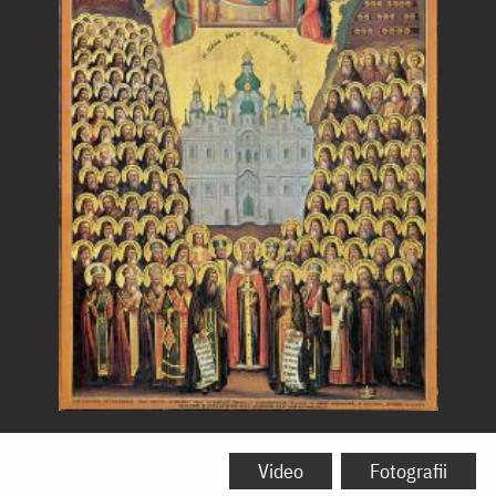
Soborul
Sfinților
Video
Fotografii