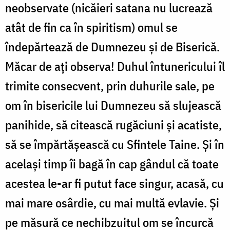
neobservate (nicăieri satana nu lucrează
atât de fin ca în spiritism) omul se
îndepărtează de Dumnezeu şi de Biserică.
Măcar de aţi observa! Duhul întunericului îl
trimite consecvent, prin duhurile sale, pe
om în bisericile lui Dumnezeu să slujească
panihide, să citească rugăciuni şi acatiste,
să se împărtăşească cu Sfintele Taine. Şi în
acelaşi timp îi bagă în cap gândul că toate
acestea le-ar fi putut face singur, acasă, cu
mai mare osârdie, cu mai multă evlavie. Şi
pe măsură ce nechibzuitul om se încurcă