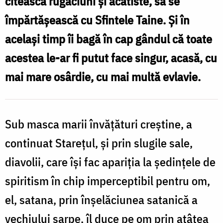
citească rugăciuni şi acatiste, să se
răutate
împărtăşească cu Sfintele Taine. Şi în
curat
acelaşi timp îi bagă în cap gândul că toate
satanică
acestea le-ar fi putut face singur, acasă, cu
mai mare osârdie, cu mai multă evlavie.
Sub masca marii învăţături creştine, a
continuat Stareţul, şi prin slugile sale,
diavolii, care îşi fac apariţia la şedinţele de
spiritism în chip imperceptibil pentru om,
el, satana, prin înşelăciunea satanică a
vechiului şarpe, îl duce pe om prin atâtea