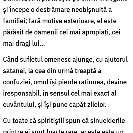
şi începe o destrămare neobişnuită a
familiei; fară motive exterioare, el este
părăsit de oamenii cei mai apropiaţi, cei
mai dragi lui...
Când sufletul omenesc ajunge, cu ajutorul
satanei, la cea din urmă treaptă a
confuziei, omul îşi pierde raţiunea, devine
iresponsabil, în sensul cel mai exact al
cuvântului, şi îşi pune capăt zilelor.
Cu toate că spiritiştii spun că sinuciderile
printre ei sunt foarte rare, acesta este un