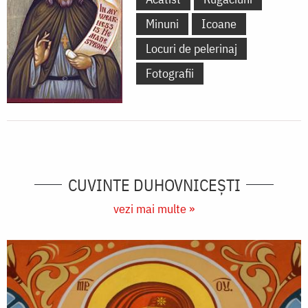
Minuni
Icoane
Locuri de pelerinaj
Fotografii
CUVINTE DUHOVNICEȘTI
vezi mai multe »