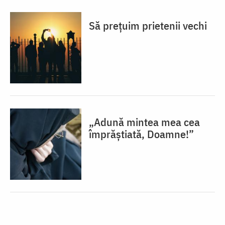
Să prețuim prietenii vechi
„Adună mintea mea cea
împrăștiată, Doamne!”