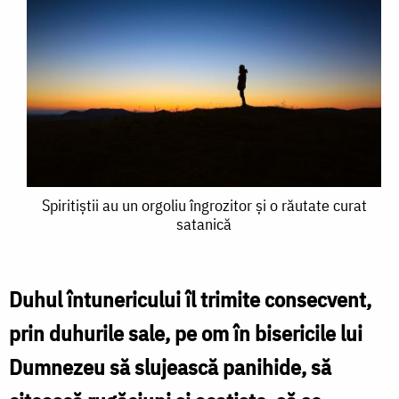
Spiritiştii
Spiritiştii au un orgoliu îngrozitor şi o răutate curat
satanică
au
un
orgoliu
Duhul întunericului îl trimite consecvent,
îngrozitor
prin duhurile sale, pe om în bisericile lui
şi
Dumnezeu să slujească panihide, să
o