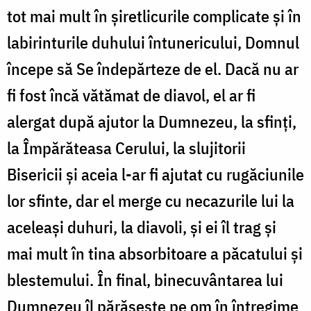
tot mai mult în şiretlicurile complicate şi în
labirinturile duhului întunericului, Domnul
începe să Se îndepărteze de el. Dacă nu ar
fi fost încă vătămat de diavol, el ar fi
alergat după ajutor la Dumnezeu, la sfinţi,
la Împărăteasa Cerului, la slujitorii
Bisericii şi aceia l-ar fi ajutat cu rugăciunile
lor sfinte, dar el merge cu necazurile lui la
aceleaşi duhuri, la diavoli, şi ei îl trag şi
mai mult în tina absorbitoare a păcatului şi
blestemului. În final, binecuvântarea lui
Dumnezeu îl părăseşte pe om în întregime