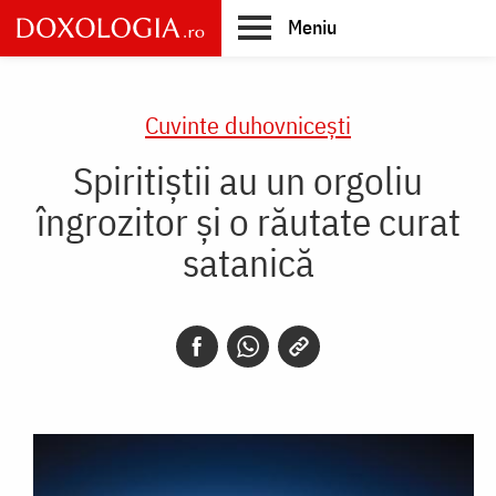
Skip
Meniu
to
main
Main
content
navigation
Cuvinte duhovnicești
Spiritiştii au un orgoliu
îngrozitor şi o răutate curat
satanică