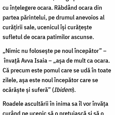
cu înțelegere ocara. Răbdând ocara din
par­tea părintelui, pe drumul anevoios al
cură­țirii sale, ucenicul își curățește
sufletul de ocara patimilor ascunse.
„Nimic nu folosește pe noul începă­tor” –
învață Avva Isaia – „așa de mult ca ocara.
Că precum este pomul care se udă în toate
zilele, așa este noul începător care se
ocărăște și suferă” (
Ibidem
).
Roadele ascultării în inima sa îl vor în­văța
curând pe ucenic să o prețuiască și să o