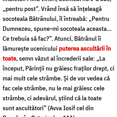
„pentru post”. Vrând însă să înțeleagă
socoteala Bă­trânului, îl întreabă: „Pentru
Dumnezeu, spune-mi socoteala aceasta...
Ce trebuia să fac?”. Atunci, Bătrânul îi
lămurește uceni­cului
puterea ascultării în
toate
, semn văzut al încrederii sale: „La
început, Părinții nu gră­iesc fraților drept, ci
mai mult cele strâmbe. Și de vor vedea că
fac cele strâmbe, nu le mai grăiesc cele
strâmbe, ci adevărul, știind că la toate
sunt ascultători” (Avva Iosif cel din