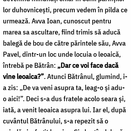
lor duhovnicești, precum vedem în pilda ce
urmează. Avva Ioan, cunoscut pentru
marea sa ascul­tare, fiind trimis să aducă
balegă de bou de către părintele său, Avva
Pavel, dintr-un loc unde locuia o leoaică,
întrebă pe Bătrân:
„Dar ce voi face dacă
vine leoaica?”
. Atunci Bătrânul, glumind, i-
a zis: „De va veni asupra ta, leag-o și adu-
o aici!”. Deci s-a dus fratele acolo seara și,
iată, a venit leoaica asupra lui. Iar el, după
cuvântul Bătrânu­lui, s-a repezit să o