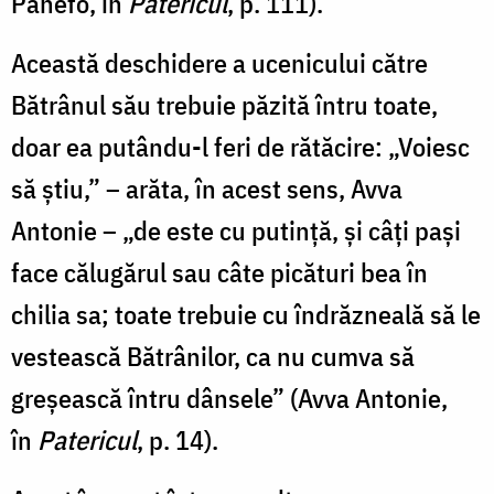
Panefo, în
Patericul
, p. 111).
Această deschidere a ucenicului către
Bătrânul său trebuie păzită întru toate,
doar ea putându-l feri de rătăcire: „Voiesc
să știu,” – arăta, în acest sens, Avva
Antonie – „de este cu putință, și câți pași
face călugărul sau câte picături bea în
chilia sa; toate trebuie cu îndrăzneală să le
vestească Bătrânilor, ca nu cumva să
greșească întru dânsele” (Avva Antonie,
în
Patericul
, p. 14).