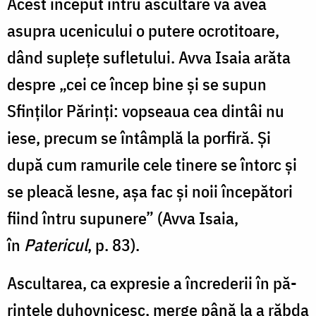
Acest început întru ascultare va avea
asupra ucenicului o putere ocrotitoare,
dând suplețe sufletului. Avva Isaia arăta
despre „cei ce încep bine și se supun
Sfinților Pă­rinți: vopseaua cea dintâi nu
iese, precum se întâmplă la porfiră. Și
după cum ramurile cele tinere se întorc și
se pleacă lesne, așa fac și noii începători
fiind întru supunere” (Avva Isaia,
în
Patericul
, p. 83).
Ascultarea, ca expresie a încrederii în pă­
rintele duhovnicesc, merge până la a răbda