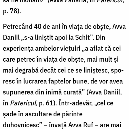
p. 78).
Petrecând 40 de ani în viața de obște, Avva
Daniil „s-a liniștit apoi la Schit”. Din
experiența ambelor viețuiri „a aflat că cei
care petrec în viața de obște, mai mult și
mai degrabă decât cei ce se liniștesc, spo­
resc în lucrarea faptelor bune, de vor avea
supunerea din inimă curată” (Avva Daniil,
în
Patericul
, p. 61). Într-ade­văr, „cel ce
șade în ascultare de părinte
duhovnicesc” – învață Avva Ruf – are mai