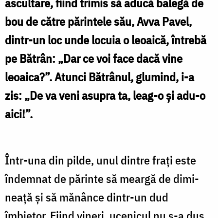
ascul­tare, fiind trimis să aducă balegă de
dar
bou de către părintele său, Avva Pavel,
roadele
dintr-un loc unde locuia o leoaică, întrebă
ei
pe Bătrân: „Dar ce voi face dacă vine
sunt
leoaica?”. Atunci Bătrânul, glumind, i-a
cele
zis: „De va veni asupra ta, leag-o și adu-o
mai
aici!”.
dulci
/
Foto:
Într-una din pilde, unul dintre frați este
Pr.
îndemnat de părinte să meargă de dimi­
Benedict
neață și să mănânce dintr-un dud
Both
îmbietor. Fiind vineri, ucenicul nu s-a dus,