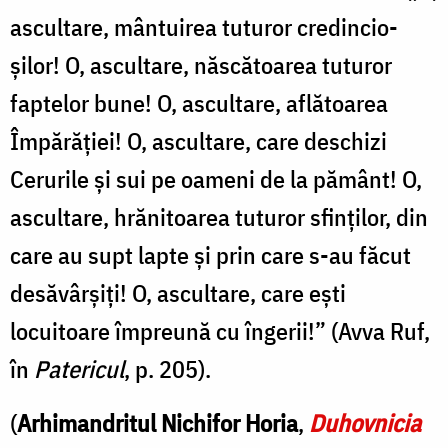
ascultare, mântuirea tuturor credincio­
șilor! O, ascultare, născătoarea tuturor
fap­telor bune! O, ascultare, aflătoarea
Împărăției! O, ascultare, care deschizi
Cerurile și sui pe oameni de la pământ! O,
ascultare, hrănitoarea tuturor sfinților, din
care au supt lapte și prin care s-au făcut
desăvârșiți! O, ascultare, care ești
locuitoare împreună cu îngerii!” (Avva Ruf,
în
Patericul
, p. 205).
(
Arhimandritul Nichifor Horia
,
Duhovnicia