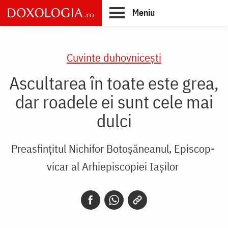
Skip
Meniu
to
main
Main
content
navigation
Cuvinte duhovnicești
Ascultarea în toate este grea,
dar roadele ei sunt cele mai
dulci
Preasfințitul Nichifor Botoșăneanul, Episcop-
vicar al Arhiepiscopiei Iașilor