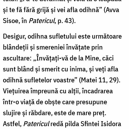
și te fă fără grijă și vei afla odihnă” (Avva
Sisoe, în
Patericul
, p. 43).
Desigur, odihna sufletului este urmă­toare
blândeții și smereniei învățate prin
ascultare: „Învățați-vă de la Mine, căci
sunt blând și smerit cu inima, și veți afla
odihnă sufletelor voastre” (Matei 11, 29).
Viețuirea împreună cu alții, încadrarea
într-o viață de obște care presupune
slujire și răbdare, este de mare preț.
Astfel,
Patericul
redă pilda Sfintei Isidora