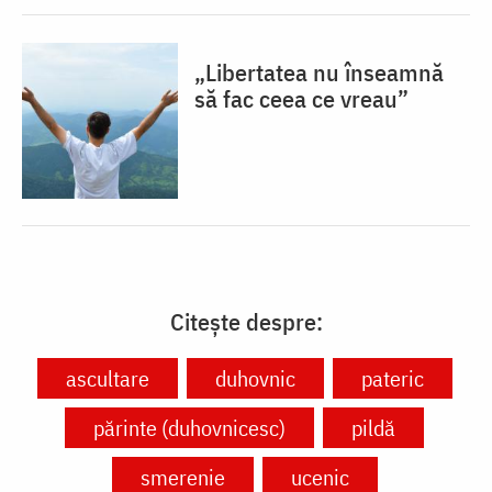
„Libertatea nu înseamnă
să fac ceea ce vreau”
Citește despre:
ascultare
duhovnic
pateric
părinte (duhovnicesc)
pildă
smerenie
ucenic