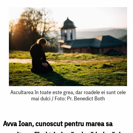
Ascultarea
Ascultarea în toate este grea, dar roadele ei sunt cele
mai dulci / Foto: Pr. Benedict Both
în
toate
este
Avva Ioan, cunoscut pentru marea sa
grea,