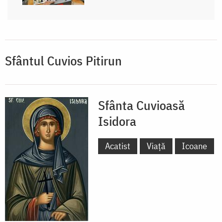
Sfântul Cuvios Pitirun
Sfânta Cuvioasă
Isidora
Acatist
Viață
Icoane