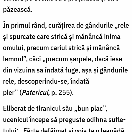
păzească.
În primul rând, curățirea de gândurile „rele
și spurcate care strică și mănâncă inima
omului, precum cariul strică și mă­nâncă
lemnul”, căci „precum șarpele, dacă iese
din vizuina sa îndată fuge, așa și gân­durile
rele, descoperindu-se, îndată
pier” (
Patericul
, p. 255).
Eliberat de tiranicul său „bun plac”,
ucenicul începe să preguste odihna sufle­
tului: „Fă-te defăimat și voia ta o leapădă