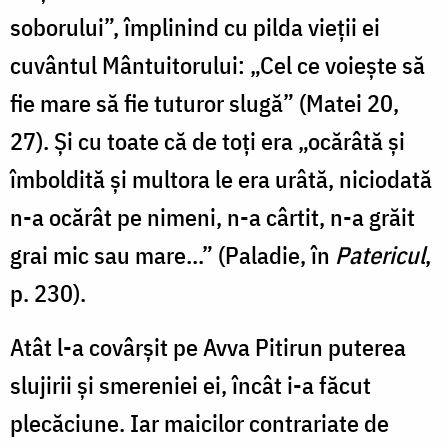
soborului”, împlinind cu pilda vieții ei
cuvântul Mântuitorului: „Cel ce voiește să
fie mare să fie tuturor slugă” (Matei 20,
27). Și cu toate că de toți era „ocărâtă și
îmboldită și multora le era urâtă, niciodată
n-a ocărât pe nimeni, n-a cârtit, n-a grăit
grai mic sau mare...” (Paladie, în
Patericul
,
p. 230).
Atât l-a covârșit pe Avva Pitirun puterea
slujirii și smereniei ei, încât i-a făcut
plecăciune. Iar maicilor contrariate de