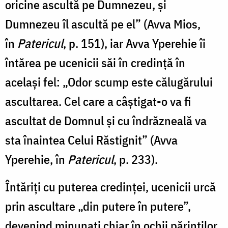
oricine ascultă pe Dumnezeu, și
Dumnezeu îl ascultă pe el” (Avva Mios,
în
Patericul
, p. 151), iar Avva Yperehie îi
întărea pe ucenicii săi în credință în
același fel: „Odor scump este călugărului
ascultarea. Cel care a câștigat-o va fi
ascultat de Domnul și cu îndrăzneală va
sta înaintea Celui Răstignit” (Avva
Yperehie, în
Patericul
, p. 233).
Întăriți cu puterea credinței, ucenicii urcă
prin ascultare „din putere în putere”,
devenind minunați chiar în ochii părinților