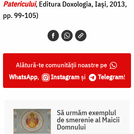
Patericului
, Editura Doxologia, Iași, 2013,
pp. 99-105)
Alătură-te comunității noastre pe
WhatsApp
,
Instagram
și
Telegram
!
Să urmăm exemplul
de smerenie al Maicii
Domnului