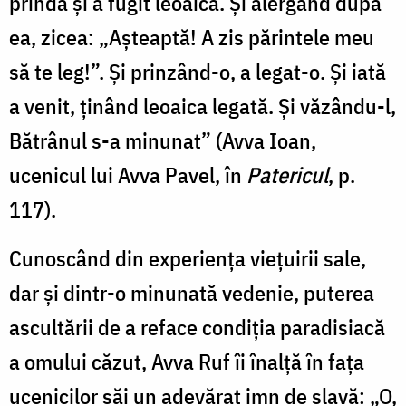
prindă și a fugit leoaica. Și alergând după
ea, zicea: „Așteaptă! A zis părintele meu
să te leg!”. Și prinzând-o, a legat-o. Și iată
a venit, ținând leoaica le­gată. Și văzându-l,
Bătrânul s-a minunat” (Avva Ioan,
ucenicul lui Avva Pavel, în
Patericul
, p.
117).
Cunoscând din experiența viețuirii sale,
dar și dintr-o minunată vedenie, puterea
ascultării de a reface condiția paradisiacă
a omului căzut, Avva Ruf îi înalță în fața
ucenicilor săi un adevărat imn de slavă: „O,