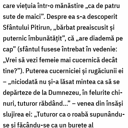
care viețuia într-o mănăstire „ca de patru
sute de maici”. Despre ea s-a desco­perit
Sfântului Pitirun, „bărbat preaiscusit și
puternic îmbunătățit”, că „are diademă pe
cap” (sfântul fusese întrebat în vedenie:
„Vrei să vezi femeie mai cucernică decât
tine?”). Puterea cucerniciei și rugăciunii ei
– „niciodată nu și-a lăsat mintea ca să se
depărteze de la Dumnezeu, în felurite chi­
nuri, tuturor răbdând...” – venea din în­săși
slujirea ei: „Tuturor ca o roabă supunându-
se și făcându-se ca un burete al