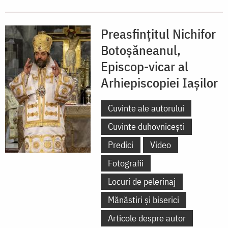
Preasfințitul Nichifor
Botoșăneanul,
Episcop-vicar al
Arhiepiscopiei Iașilor
Cuvinte ale autorului
Cuvinte duhovnicești
Predici
Video
Fotografii
Locuri de pelerinaj
Mănăstiri și biserici
Articole despre autor