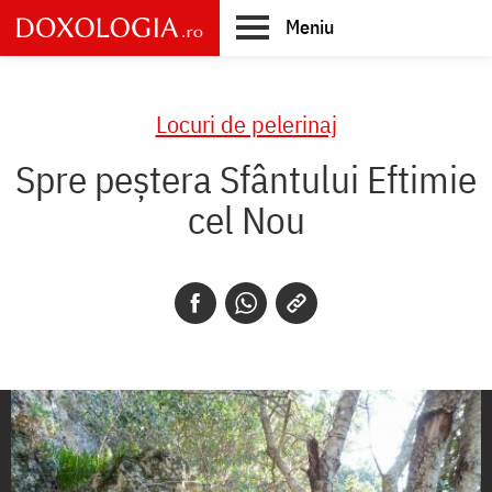
Skip
Meniu
to
main
Main
content
navigation
Locuri de pelerinaj
Spre peştera Sfântului Eftimie
cel Nou