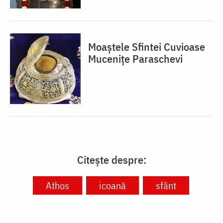
Moaștele Sfintei Cuvioase
Mucenițe Paraschevi
Citește despre:
Athos
icoană
sfânt