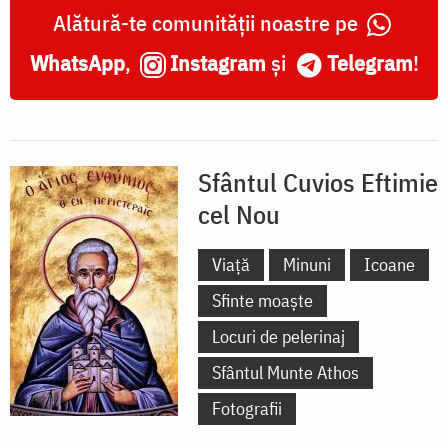
Alătură-te comunității noastre pe
WhatsApp
,
Instagram
și
Telegram
!
Sfântul Cuvios Eftimie
cel Nou
Viață
Minuni
Icoane
Sfinte moaște
Locuri de pelerinaj
Sfântul Munte Athos
Fotografii