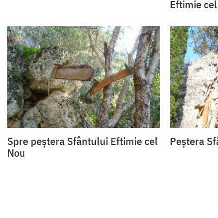
Eftimie ce
Spre peştera Sfântului Eftimie cel
Peştera Sf
Nou