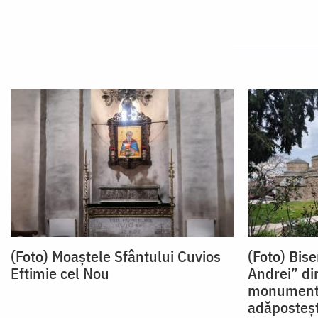
(Foto) Moaștele Sfântului Cuvios
(Foto) Bise
Eftimie cel Nou
Andrei” di
monumentu
adăposteșt