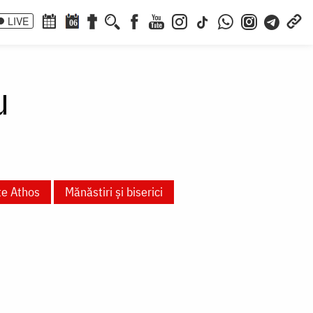
LIVE
06
u
te Athos
Mănăstiri și biserici