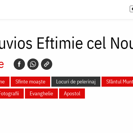
uvios Eftimie cel No
e
ne
Sfinte moaște
Locuri de pelerinaj
Sfântul Mun
Fotografii
Evanghelie
Apostol