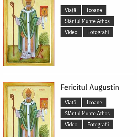
Viață
Icoane
Sfântul Munte Athos
Video
Fotografii
Fericitul Augustin
Viață
Icoane
Sfântul Munte Athos
Video
Fotografii