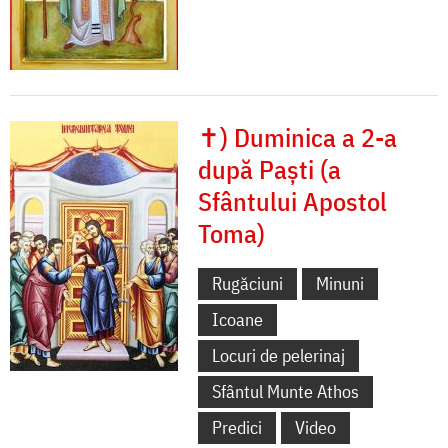
✝) Duminica a 2-a
după Paști (a
Sfântului Apostol
Toma)
Rugăciuni
Minuni
Icoane
Locuri de pelerinaj
Sfântul Munte Athos
Predici
Video