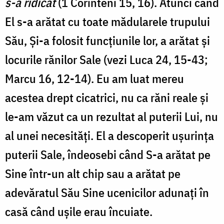
s-a ridicat
(1 Corinteni 15, 16). Atunci când
El s-a arătat cu toate mădularele trupului
Său, Și-a folosit funcţiunile lor, a arătat şi
locurile rănilor Sale (vezi Luca 24, 15-43;
Marcu 16, 12-14). Eu am luat mereu
acestea drept cicatrici, nu ca răni reale şi
le-am văzut ca un rezultat al puterii Lui, nu
al unei necesităţi. El a descoperit uşurinţa
puterii Sale, îndeosebi când S-a arătat pe
Sine într-un alt chip sau a arătat pe
adevăratul Său Sine ucenicilor adunaţi în
casă când uşile erau încuiate.