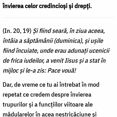
învierea celor credincioşi şi drepţi.
(In. 20, 19)
Şi fiind seară, în ziua aceea,
întâia a săptămânii (duminica), şi uşile
fiind încuiate, unde erau adunaţi ucenicii
de frica iudeilor, a venit Iisus şi a stat în
mijloc şi le-a zis: Pace vouă!
Dar, de vreme ce tu ai întrebat în mod
repetat ce credem despre învierea
trupurilor şi a funcţiilor viitoare ale
mădularelor în acea nestricăciune şi