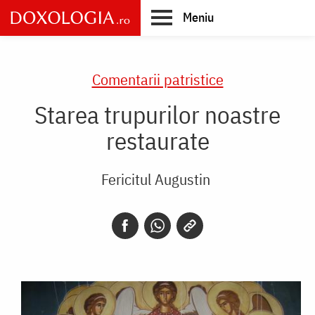
Skip
Meniu
to
main
Main
content
navigation
Comentarii patristice
Starea trupurilor noastre
restaurate
Fericitul Augustin