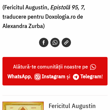
(Fericitul Augustin,
Epistolă 95, 7
,
traducere pentru Doxologia.ro de
Alexandra Zurba)
Alătură-te comunității noastre pe
WhatsApp
,
Instagram
și
Telegram
!
Fericitul Augustin