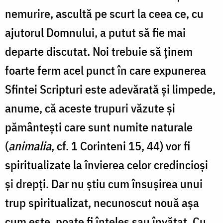
nemurire, ascultă pe scurt la ceea ce, cu
ajutorul Domnului, a putut să fie mai
departe discutat. Noi trebuie să ţinem
foarte ferm acel punct în care expunerea
Sfintei Scripturi este adevărată şi limpede,
anume, că aceste trupuri văzute şi
pământeşti care sunt numite naturale
(
animalia
, cf. 1 Corinteni 15, 44) vor fi
spiritualizate la învierea celor credincioşi
şi drepţi. Dar nu ştiu cum însuşirea unui
trup spiritualizat, necunoscut nouă aşa
cum este, poate fi înţeles sau învăţat. Cu