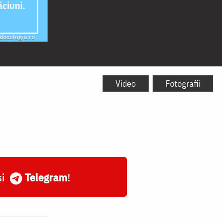
Video
Fotografii
și
Telegram
!