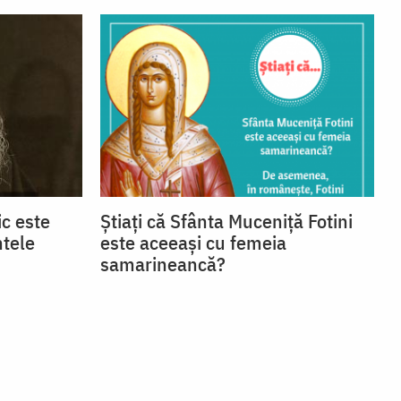
c este
Știați că Sfânta Muceniță Fotini
ntele
este aceeași cu femeia
samarineancă?