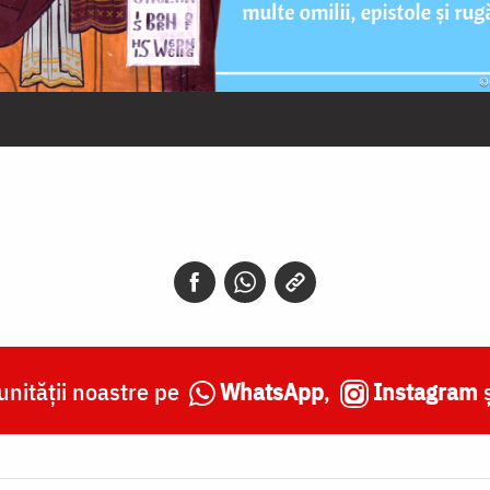
nității noastre pe
WhatsApp
,
Instagram