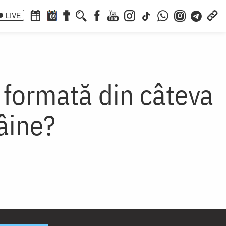
LIVE
09
a formată din câteva
âine?