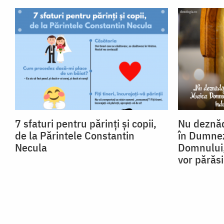
7 sfaturi pentru părinți și copii,
Nu deznăd
de la Părintele Constantin
în Dumnez
Necula
Domnului,
vor părăsi