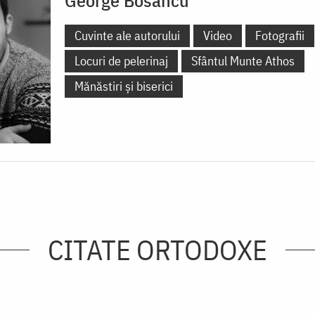
George Bosancu
Cuvinte ale autorului
Video
Fotografii
Locuri de pelerinaj
Sfântul Munte Athos
Mănăstiri și biserici
CITATE ORTODOXE