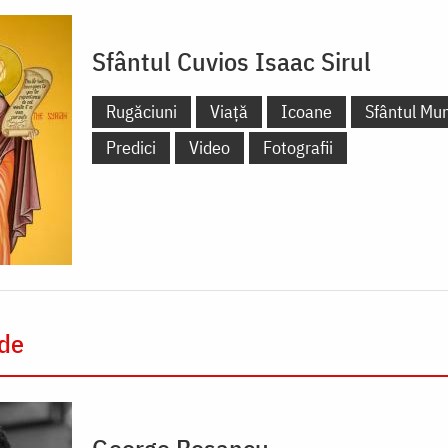
Sfântul Cuvios Isaac Sirul
Rugăciuni
Viață
Icoane
Sfântul Mu
Predici
Video
Fotografii
 de