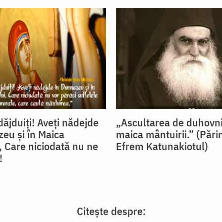
ăjduiţi! Aveţi nădejde
„Ascultarea de duhovni
eu şi în Maica
maica mântuirii.” (Pări
 Care niciodată nu ne
Efrem Katunakiotul)
!
Citește despre: