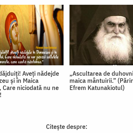
ăjduiţi! Aveţi nădejde
„Ascultarea de duhovni
eu şi în Maica
maica mântuirii.” (Pări
 Care niciodată nu ne
Efrem Katunakiotul)
!
Citește despre: