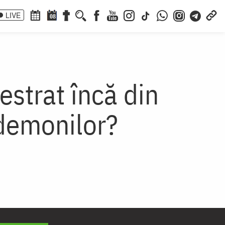
LIVE
08
zestrat încă din
 demonilor?