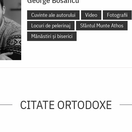
George Bosancu
Cuvinte ale autorului
Video
Fotografii
Locuri de pelerinaj
Sfântul Munte Athos
Mănăstiri și biserici
CITATE ORTODOXE