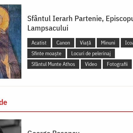
Sfântul Ierarh Partenie, Episcop
Lampsacului
Acatist
Canon
Viață
Minuni
Ico
Sfinte moaște
Locuri de pelerinaj
Sfântul Munte Athos
Video
Fotografii
 de