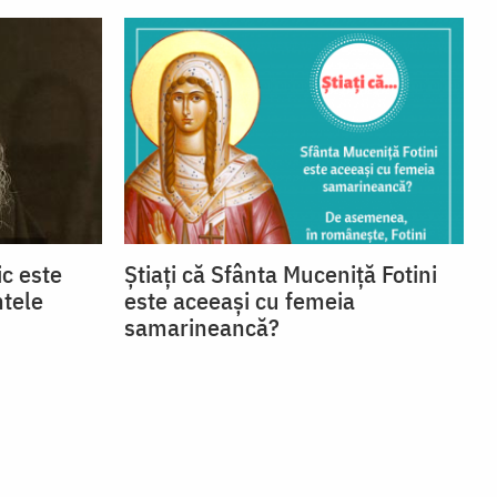
c este
Știați că Sfânta Muceniță Fotini
ntele
este aceeași cu femeia
samarineancă?