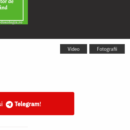
Video
Fotografii
și
Telegram
!