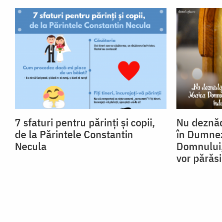
7 sfaturi pentru părinți și copii,
Nu deznăd
de la Părintele Constantin
în Dumnez
Necula
Domnului,
vor părăsi