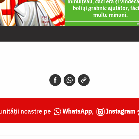
nității noastre pe
WhatsApp
,
Instagram