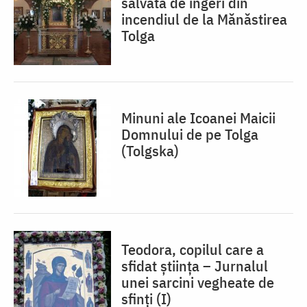
salvată de îngeri din
incendiul de la Mănăstirea
Tolga
Minuni ale Icoanei Maicii
Domnului de pe Tolga
(Tolgska)
Teodora, copilul care a
sfidat știința – Jurnalul
unei sarcini vegheate de
sfinți (I)