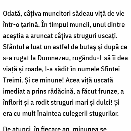
Odată, câţiva muncitori sădeau viţă de vie
într-o ţarină. În timpul muncii, unul dintre
aceştia a aruncat câţiva struguri uscaţi.
Sfântul a luat un astfel de butaş şi după ce
s-a rugat la Dumnezeu, rugându-L să îi dea
viaţă şi roade, l-a sădit în numele Sfintei
Treimi. Şi ce minune! Acea viţă uscată
imediat a prins rădăcină, a făcut frunze, a
înflorit şi a rodit struguri mari şi dulci! Şi
era cu mult înaintea culegerii stugurilor.
De atunci, în fiecare an, minunea se