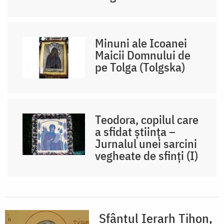
Minuni ale Icoanei
Maicii Domnului de
pe Tolga (Tolgska)
Teodora, copilul care
a sfidat știința –
Jurnalul unei sarcini
vegheate de sfinți (I)
Sfântul Ierarh Tihon,