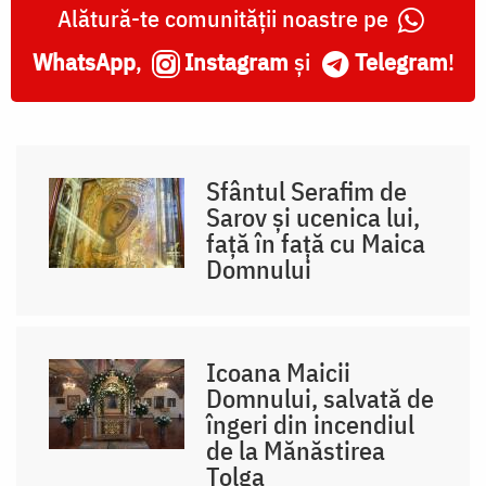
Alătură-te comunității noastre pe
WhatsApp
,
Instagram
și
Telegram
!
Sfântul Serafim de
Sarov și ucenica lui,
față în față cu Maica
Domnului
Icoana Maicii
Domnului, salvată de
îngeri din incendiul
de la Mănăstirea
Tolga