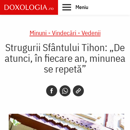
Skip
Meniu
to
main
Main
content
navigation
Minuni - Vindecări - Vedenii
Strugurii Sfântului Tihon: „De
atunci, în fiecare an, minunea
se repetă”