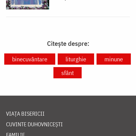
Citește despre:
binecuvântare
liturghie
minune
sfânt
VIAȚA BISERICII
CUVINTE DUHOVNICEȘTI
FAMILIE