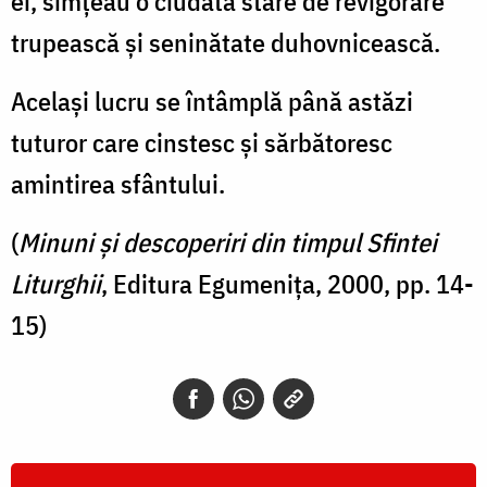
ei, simţeau o ciudată stare de revigorare
trupească şi seninătate duhovnicească.
Acelaşi lucru se întâmplă până astăzi
tuturor care cinstesc şi sărbătoresc
amintirea sfântului.
(
Minuni şi descoperiri din timpul Sfintei
Liturghii
, Editura Egumeniţa, 2000, pp. 14-
15)