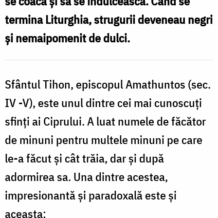
se coacă şi să se îndulcească. Când se
an,
termina Liturghia, strugurii deveneau negri
minunea
şi nemaipomenit de dulci.
se
repetă”
/
Sfântul Tihon, episcopul Amathuntos (sec.
Foto:
IV -V), este unul dintre cei mai cunoscuţi
Bogdan
sfinţi ai Ciprului. A luat numele de făcător
Zamfirescu
de minuni pentru multele minuni pe care
le-a făcut şi cât trăia, dar şi după
adormirea sa. Una dintre acestea,
impresionantă şi paradoxală este şi
aceasta: