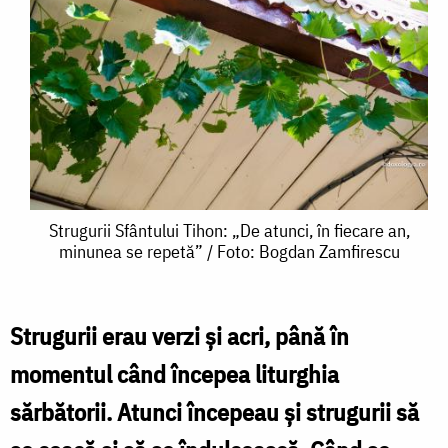
Strugurii
Strugurii Sfântului Tihon: „De atunci, în fiecare an,
minunea se repetă” / Foto: Bogdan Zamfirescu
Sfântului
Tihon:
„De
Strugurii erau verzi şi acri, până în
atunci,
momentul când începea liturghia
în
sărbătorii. Atunci începeau şi strugurii să
fiecare