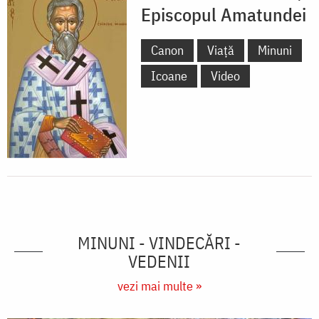
Episcopul Amatundei
Canon
Viață
Minuni
Icoane
Video
MINUNI - VINDECĂRI -
VEDENII
vezi mai multe »