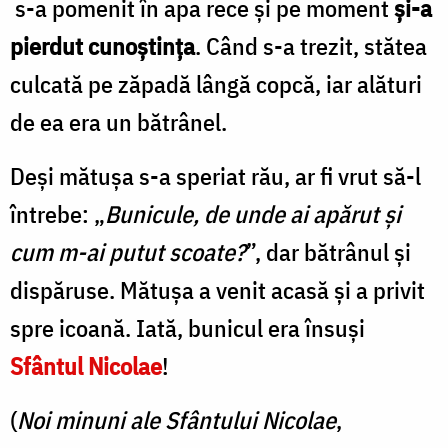
s-a pomenit în apa rece şi pe moment
şi-a
pierdut cunoştinţa
. Când s-a trezit, stătea
culcată pe zăpadă lângă copcă, iar alături
de ea era un bătrânel.
Deşi mătuşa s-a speriat rău, ar fi vrut să-l
întrebe: „
Bunicule, de unde ai apărut şi
cum m-ai putut scoate?
”, dar bătrânul şi
dispăruse. Mătuşa a venit acasă şi a privit
spre icoană. Iată, bunicul era însuşi
Sfântul Nicolae
!
(
Noi minuni ale Sfântului Nicolae
,