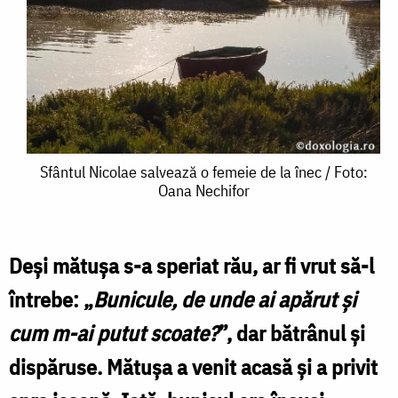
Sfântul
Sfântul Nicolae salvează o femeie de la înec / Foto:
Oana Nechifor
Nicolae
salvează
o
Deşi mătuşa s-a speriat rău, ar fi vrut să-l
femeie
întrebe: „
Bunicule, de unde ai apărut şi
de
cum m-ai putut scoate?
”, dar bătrânul şi
la
dispăruse. Mătuşa a venit acasă şi a privit
înec