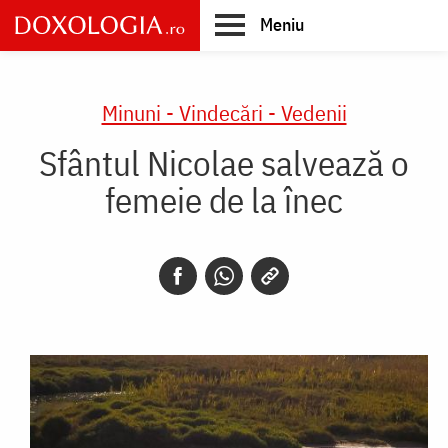
Skip
Meniu
to
main
Main
content
navigation
Minuni - Vindecări - Vedenii
Sfântul Nicolae salvează o
femeie de la înec