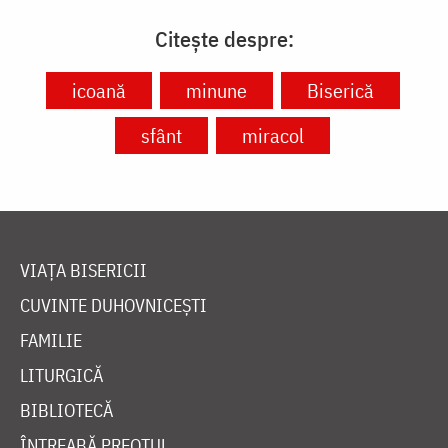
Citește despre:
icoană
minune
Biserică
sfânt
miracol
VIAȚA BISERICII
CUVINTE DUHOVNICEȘTI
FAMILIE
LITURGICĂ
BIBLIOTECĂ
ÎNTREABĂ PREOTUL