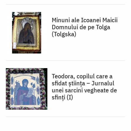
Minuni ale Icoanei Maicii
Domnului de pe Tolga
(Tolgska)
Teodora, copilul care a
sfidat știința – Jurnalul
unei sarcini vegheate de
sfinți (I)