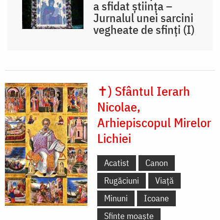
a sfidat știința –
Jurnalul unei sarcini
vegheate de sfinți (I)
✝) Sfântul Ierarh
Nicolae,
Arhiepiscopul Mirelor
Lichiei
Acatist
Canon
Rugăciuni
Viață
Minuni
Icoane
Sfinte moaște