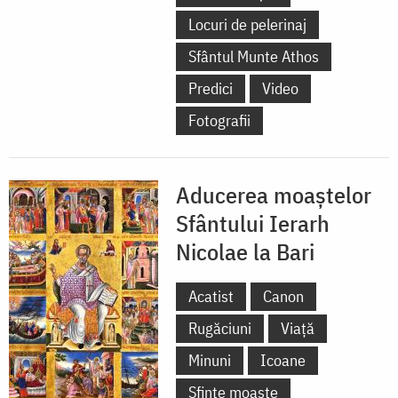
Locuri de pelerinaj
Sfântul Munte Athos
Predici
Video
Fotografii
Aducerea moaștelor
Sfântului Ierarh
Nicolae la Bari
Acatist
Canon
Rugăciuni
Viață
Minuni
Icoane
Sfinte moaște