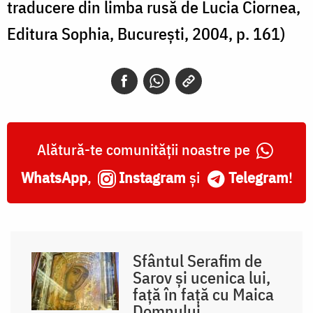
traducere din limba rusă de Lucia Ciornea,
Editura Sophia, București, 2004, p. 161)
Alătură-te comunității noastre pe
WhatsApp
,
Instagram
și
Telegram
!
Sfântul Serafim de
Sarov și ucenica lui,
față în față cu Maica
Domnului