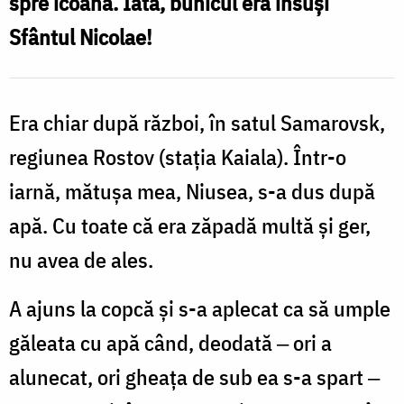
spre icoană. Iată, bunicul era însuşi
/
Sfântul Nicolae!
Foto:
Oana
Nechifor
Era chiar după război, în satul Samarovsk,
regiunea Rostov (staţia Kaiala). Într-o
iarnă, mătuşa mea, Niusea, s-a dus după
apă. Cu toate că era zăpadă multă şi ger,
nu avea de ales.
A ajuns la copcă şi s-a aplecat ca să umple
găleata cu apă când, deodată ‒ ori a
alunecat, ori gheaţa de sub ea s-a spart ‒