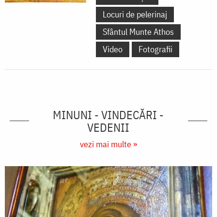
Locuri de pelerinaj
Sfântul Munte Athos
Video
Fotografii
MINUNI - VINDECĂRI -
VEDENII
vezi mai multe »