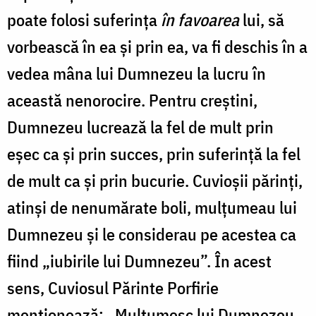
poate folosi suferinţa
în
favoarea
lui, să
vorbească în ea şi prin ea, va fi deschis în a
vedea mâna lui Dumnezeu la lucru în
această nenorocire. Pentru creştini,
Dumnezeu lucrează la fel de mult prin
eşec ca şi prin succes, prin suferinţă la fel
de mult ca şi prin bucurie. Cuvioșii părinți,
atinși de nenumărate boli, mulțumeau lui
Dumnezeu și le considerau pe acestea ca
fiind „iubirile lui Dumnezeu”. În acest
sens, Cuviosul Părinte Porfirie
menționează: „Mulțumesc lui Dumnezeu