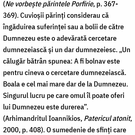
(
Ne vorbește părintele Porfirie
, p. 367-
369). Cuvioșii părinți considerau că
îngăduirea suferinței sau a bolii de către
Dumnezeu este o adevărată cercetare
dumnezeiască și un dar dumnezeiesc. „Un
călugăr bătrân spunea: A fi bolnav este
pentru cineva o cercetare dumnezeiască.
Boala e cel mai mare dar de la Dumnezeu.
Singurul lucru pe care omul îl poate oferi
lui Dumnezeu este durerea”.
(Arhimandritul Ioannikios,
Patericul atonit
,
2000, p. 408). O sumedenie de sfinți care