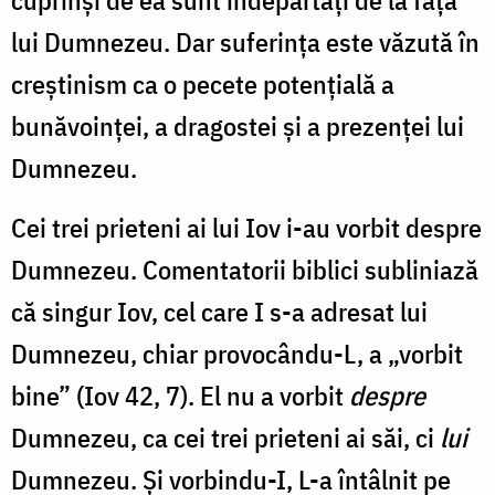
cuprinși de ea sunt îndepărtați de la fața
lui Dumnezeu. Dar suferinţa este văzută în
creștinism ca o pecete potenţială a
bunăvoinței, a dragostei şi a prezenţei lui
Dumnezeu.
Cei trei prieteni ai lui Iov i-au vorbit despre
Dumnezeu. Comentatorii biblici subliniază
că singur Iov, cel care I s-a adresat lui
Dumnezeu, chiar provocându-L, a „vorbit
bine” (Iov 42, 7). El nu a vorbit
despre
Dumnezeu, ca cei trei prieteni ai săi, ci
lui
Dumnezeu. Și vorbindu-I, L-a întâlnit pe