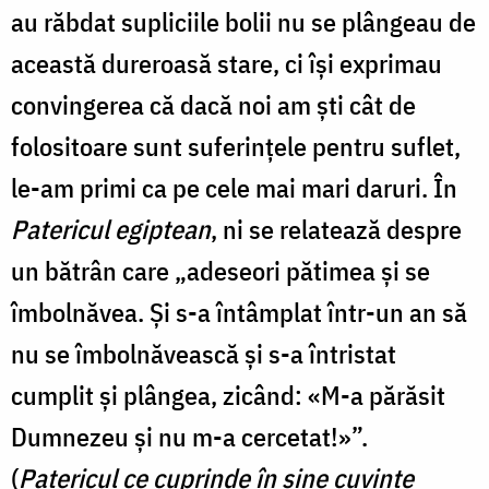
au răbdat supliciile bolii nu se plângeau de
această dureroasă stare, ci își exprimau
convingerea că dacă noi am ști cât de
folositoare sunt suferințele pentru suflet,
le-am primi ca pe cele mai mari daruri. În
Patericul egiptean
, ni se relatează despre
un bătrân care „adeseori pătimea şi se
îmbolnăvea. Şi s-a întâmplat într-un an să
nu se îmbolnăvească şi s-a întristat
cumplit şi plângea, zicând: «M-a părăsit
Dumnezeu şi nu m-a cercetat!»”.
(
Patericul ce cuprinde în sine cuvinte