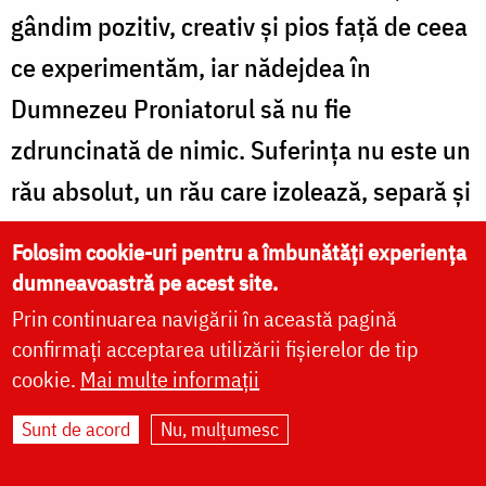
gândim pozitiv, creativ și pios faţă de ceea
ce experimentăm, iar nădejdea în
Dumnezeu Proniatorul să nu fie
zdruncinată de nimic. Suferința nu este un
rău absolut, un rău care izolează, separă și
însingurează, ci dimpotrivă, ea poate naște
Folosim cookie-uri pentru a îmbunătăți experiența
legături inter-umane și comuniune cu
dumneavoastră pe acest site.
ceilalți semeni ai noștri.
Prin continuarea navigării în această pagină
confirmați acceptarea utilizării fișierelor de tip
cookie.
Mai multe informații
Sunt de acord
Nu, mulțumesc