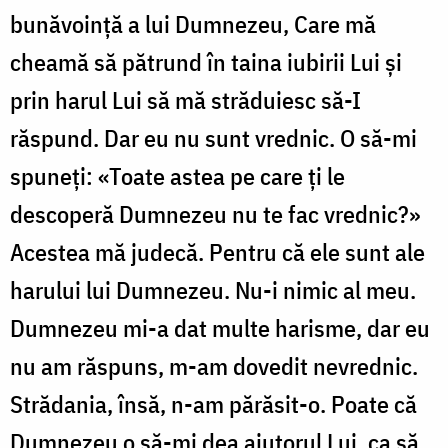
bunăvoință a lui Dumnezeu, Care mă
cheamă să pătrund în taina iubirii Lui și
prin harul Lui să mă străduiesc să-I
răspund. Dar eu nu sunt vrednic. O să-mi
spuneți: «Toate astea pe care ți le
descoperă Dumnezeu nu te fac vrednic?»
Acestea mă judecă. Pentru că ele sunt ale
harului lui Dumnezeu. Nu-i nimic al meu.
Dumnezeu mi-a dat multe harisme, dar eu
nu am răspuns, m-am dovedit nevrednic.
Strădania, însă, n-am părăsit-o. Poate că
Dumnezeu o să-mi dea ajutorul Lui, ca să