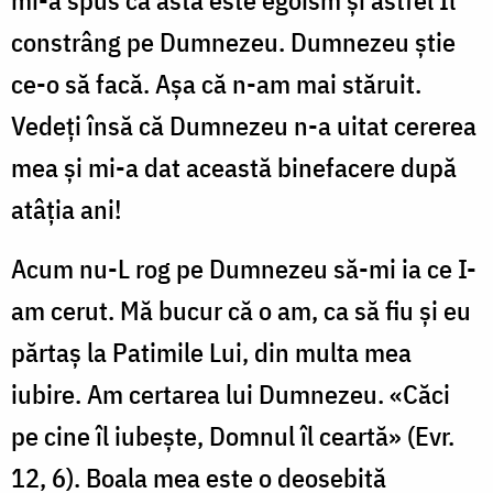
mi-a spus că asta este egoism și astfel Îl
constrâng pe Dumnezeu. Dumnezeu știe
ce-o să facă. Așa că n-am mai stăruit.
Vedeți însă că Dumnezeu n-a uitat cererea
mea și mi-a dat această binefacere după
atâția ani!
Acum nu-L rog pe Dumnezeu să-mi ia ce I-
am cerut. Mă bucur că o am, ca să fiu și eu
părtaș la Patimile Lui, din multa mea
iubire. Am certarea lui Dumnezeu. «Căci
pe cine îl iubește, Domnul îl ceartă» (Evr.
12, 6). Boala mea este o deosebită