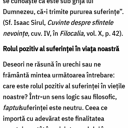
se cunoaște că este sub grija lui
Dumnezeu, că-i trimite pururea suferințe”.
(Sf. Isaac Sirul,
Cuvinte despre sfintele
nevoințe
, cuv. IV, în
Filocalia
, vol. X, p. 42).
Rolul pozitiv al suferinței în viața noastră
Deseori ne răsună în urechi sau ne
frământă mintea următoarea întrebare:
care este rolul pozitiv al suferinţei în vieţile
noastre? Într-un sens logic sau filosofic,
faptul
suferinţei este neutru. Ceea ce
importă cu adevărat este finalitatea