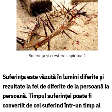
Suferinţa
Suferinţa şi creșterea spirituală
şi
creșterea
Suferința este văzută în lumini diferite şi
spirituală
rezultate la fel de diferite de la persoană la
persoană. Timpul suferinței poate fi
convertit de cel suferind într-un timp al