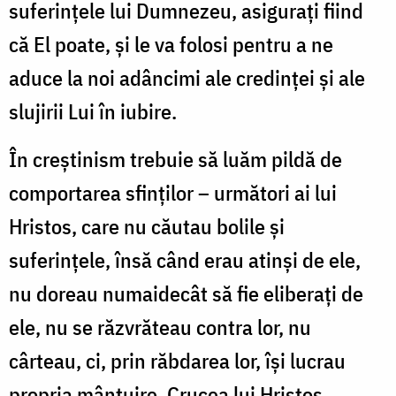
suferinţele lui Dumnezeu, asiguraţi fiind
că El poate, şi le va folosi pentru a ne
aduce la noi adâncimi ale credinţei şi ale
slujirii Lui în iubire.
În creștinism trebuie să luăm pildă de
comportarea sfinților – următori ai lui
Hristos, care nu căutau bolile și
suferințele, însă când erau atinși de ele,
nu doreau numaidecât să fie eliberați de
ele, nu se răzvrăteau contra lor, nu
cârteau, ci, prin răbdarea lor, își lucrau
propria mântuire. Crucea lui Hristos