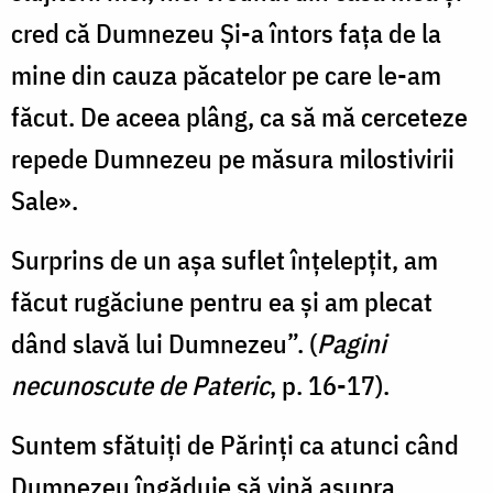
cred că Dumnezeu Și-a întors fața de la
mine din cauza păcatelor pe care le-am
făcut. De aceea plâng, ca să mă cerceteze
repede Dumnezeu pe măsura milostivirii
Sale».
Surprins de un așa suflet înțelepțit, am
făcut rugăciune pentru ea și am plecat
dând slavă lui Dumnezeu”. (
Pagini
necunoscute de Pateric
, p. 16-17).
Suntem sfătuiți de Părinți ca atunci când
Dumnezeu îngăduie să vină asupra