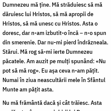
Dumnezeu mă ține. Mă străduiesc să mă
dăruiesc lui Hristos, să mă apropii de
Hristos, să mă unesc cu Hristos. Asta o
doresc, dar n-am izbutit-o încă – n-o spun
din smerenie. Dar nu-mi pierd îndrăzneala.
Stărui. Mă rog să-mi ierte Dumnezeu
păcatele. Am auzit pe mulți spunând: «Nu
pot să mă rog». Eu așa ceva n-am pățit.
Numai în ziua neascultării mele în Sfântul
Munte am pățit asta.
Nu mă frământă dacă și cât trăiesc. Asta