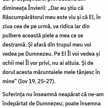
dimineața Învierii: „Dar eu ştiu că
Răscumpărătorul meu este viu şi că El, în
ziua cea de pe urmă, va ridica iar din
pulbere această piele a mea ce se
destramă. Şi afară din trupul meu voi
vedea pe Dumnezeu. Pe El Îl voi vedea şi
ochii mei Îl vor privi, nu ai altuia. Şi de
dorul acesta măruntaiele mele tânjesc în
mine” (Iov 19, 25-27).
Suferinţa nu înseamnă neapărat că ne-am
îndepărtat de Dumnezeu; poate însemna