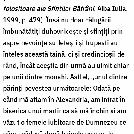
folositoare ale Sfinților Bătrâni
, Alba Iulia,
1999, p. 479). Însă nu doar călugării
îmbunătățiți duhovnicește și sfințiți prin
aspre nevoințe sufletești și trupești au
înțeles această taină, ci și credincioșii de
rând, încât aceștia din urmă au uimit chiar
pe unii dintre monahi. Astfel, „unul dintre
părinți povestea următoarele: Odată pe
când mă aflam în Alexandria, am intrat în
biserica unui martir ca să mă închin și am
văzut o femeie iubitoare de Dumnezeu ce
părea văduvă după hainele pe care le