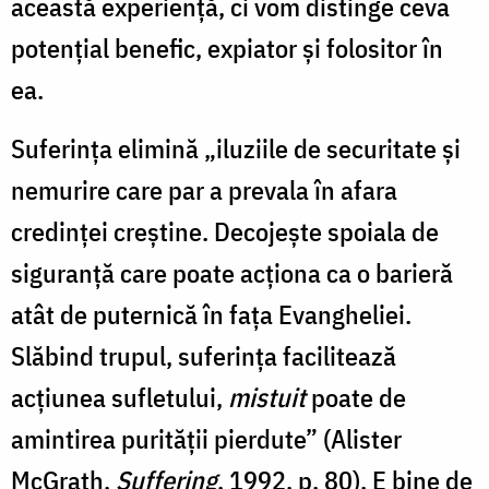
această experienţă, ci vom distinge ceva
potenţial benefic, expiator şi folositor în
ea.
Suferinţa elimină „iluziile de securitate şi
nemurire care par a prevala în afara
credinţei creştine. Decojeşte spoiala de
siguranţă care poate acţiona ca o barieră
atât de puternică în faţa Evangheliei.
Slăbind trupul, suferința facilitează
acțiunea sufletului,
mistuit
poate de
amintirea purității pierdute” (Alister
McGrath,
Suffering
, 1992, p. 80). E bine de