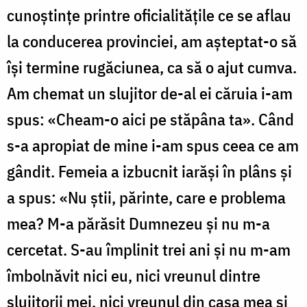
cunoștințe printre oficialitățile ce se aflau
la conducerea provinciei, am așteptat-o să
își termine rugăciunea, ca să o ajut cumva.
Am chemat un slujitor de-al ei căruia i-am
spus: «Cheam-o aici pe stăpâna ta». Când
s-a apropiat de mine i-am spus ceea ce am
gândit. Femeia a izbucnit iarăși în plâns și
a spus: «Nu știi, părinte, care e problema
mea? M-a părăsit Dumnezeu și nu m-a
cercetat. S-au împlinit trei ani și nu m-am
îmbolnăvit nici eu, nici vreunul dintre
slujitorii mei, nici vreunul din casa mea și