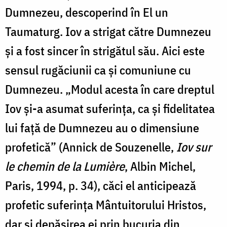
Dumnezeu, descoperind în El un
Taumaturg. Iov a strigat către Dumnezeu
și a fost sincer în strigătul său. Aici este
sensul rugăciunii ca și comuniune cu
Dumnezeu. „Modul acesta în care dreptul
Iov și-a asumat suferința, ca și fidelitatea
lui față de Dumnezeu au o dimensiune
profetică” (Annick de Souzenelle,
Iov sur
le chemin de la Lumière
, Albin Michel,
Paris, 1994, p. 34), căci el anticipează
profetic suferința Mântuitorului Hristos,
dar și depășirea ei prin bucuria din