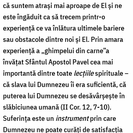
că suntem atraşi mai aproape de El şi ne
este îngăduit ca să trecem printr-o
experienţă ce va înlătura ultimele bariere
sau obstacole dintre noi şi El. Prin amara
experienţă a „ghimpelui din carne”a
învăţat Sfântul Apostol Pavel cea mai
importantă dintre toate
lecţiile
spirituale –
că slava lui Dumnezeu îi era suficientă, că
puterea lui Dumnezeu se desăvârșește în
slăbiciunea umană (II Cor. 12, 7-10).
Suferinţa este un
instrument
prin care
Dumnezeu ne poate curăți de satisfacţia