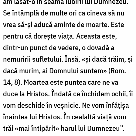
am lăsat-o în seama iubirii lui Dumnezeu.
Se întâmplă de multe ori ca cineva să nu
vrea să-și aducă aminte de moarte. Este
pentru că dorește viața. Aceasta este,
dintr-un punct de vedere, o dovadă a
nemuririi sufletului. Însă, «și dacă trăim, și
dacă murim, ai Domnului suntem» (Rom.
14, 8). Moartea este puntea care ne va
duce la Hristos. Îndată ce închidem ochii, îi
vom deschide în veșnicie. Ne vom înfățișa
înaintea lui Hristos. În cealaltă viață vom
trăi «mai întipărit» harul lui Dumnezeu”.