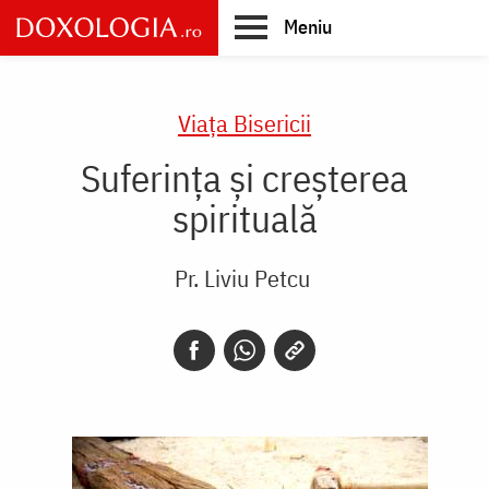
Skip
Meniu
to
main
Main
content
navigation
Viaţa Bisericii
Suferinţa şi creșterea
spirituală
Pr. Liviu Petcu