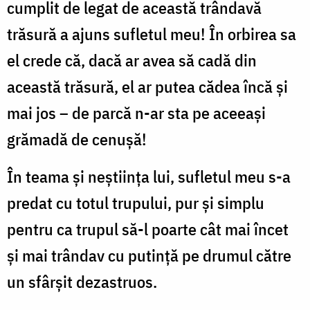
cumplit de legat de această trândavă
trăsură a ajuns sufletul meu! În orbirea sa
el crede că, dacă ar avea să cadă din
această trăsură, el ar putea cădea încă şi
mai jos – de parcă n-ar sta pe aceeaşi
grămadă de cenuşă!
În teama şi neştiinţa lui, sufletul meu s-a
predat cu totul trupului, pur şi simplu
pentru ca trupul să-l poarte cât mai încet
şi mai trândav cu putinţă pe drumul către
un sfârşit dezastruos.