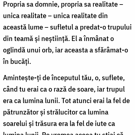
Propria sa domnie, propria sa realitate –
unica realitate – unica realitate din
această lume – sufletul a predat-o trupului
din teamă şi neştiinţă. El a înmânat o
oglindă unui orb, iar aceasta a sfărâmat-o
în bucăţi.
Aminteşte-ţi de începutul tău, o, suflete,
când tu erai ca o rază de soare, iar trupul
era ca lumina lunii. Tot atunci erai la fel de
pătrunzător şi strălucitor ca lumina
soarelui şi trăsura era la fel de iute ca
lumina lunii. Pe vremea aceea tu ştiai că