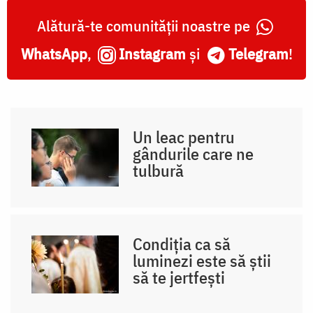
Alătură-te comunității noastre pe
WhatsApp
,
Instagram
și
Telegram
!
Un leac pentru
gândurile care ne
tulbură
Condiția ca să
luminezi este să știi
să te jertfești