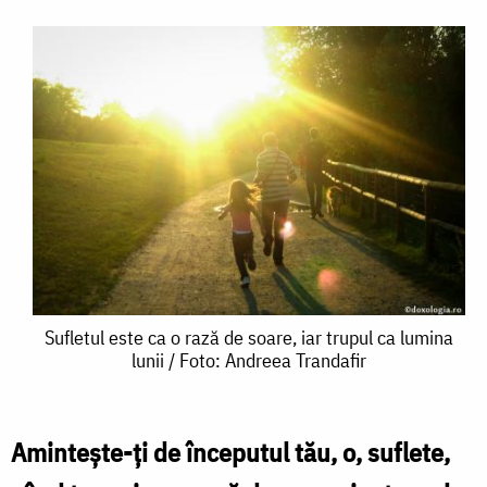
Sufletul
Sufletul este ca o rază de soare, iar trupul ca lumina
lunii / Foto: Andreea Trandafir
este
ca
o
Amintește-ți de începutul tău, o, suflete,
rază