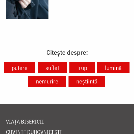
Citește despre:
putere
suflet
trup
lumină
nemurire
neştiinţă
VIAȚA BISERICII
CUVINTE DUHOVNICEȘTI