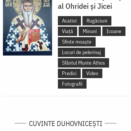
al Ohridei și Jicei
Acatist
Rugăciuni
Viață
Minuni
Icoane
Sfinte moaște
Locuri de pelerinaj
Sfântul Munte Athos
Predici
Video
Fotografii
CUVINTE DUHOVNICEȘTI