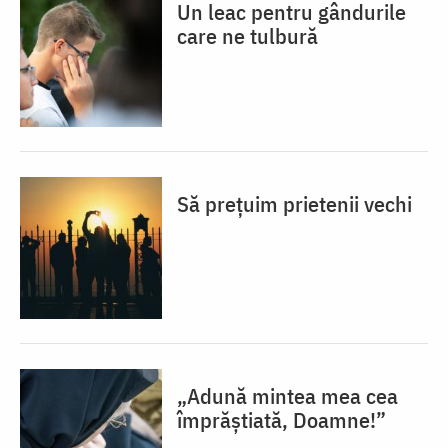
Un leac pentru gândurile
care ne tulbură
Să prețuim prietenii vechi
„Adună mintea mea cea
împrăștiată, Doamne!”