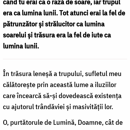
când tu erai ca o rază de soare, iar trupul
de
era ca lumina lunii. Tot atunci erai la fel de
soare,
pătrunzător și strălucitor ca lumina
iar
soarelui și trăsura era la fel de iute ca
trupul
lumina lunii.
ca
lumina
lunii
În trăsura leneşă a trupului, sufletul meu
/
călătoreşte prin această lume a iluziilor
Foto:
care încearcă să-şi dovedească existenţa
Andreea
cu ajutorul trândăviei şi masivităţii lor.
Trandafir
O, purtătorule de Lumină, Doamne, cât de