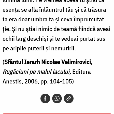
esenţa se afla înlăuntrul tău şi că trăsura
ta era doar umbra ta şi ceva împrumutat
ţie. Şi nu ştiai nimic de teamă fiindcă aveai
ochii larg deschişi şi te vedeai purtat sus
pe aripile puterii şi nemuririi.
(
Sfântul Ierarh Nicolae Velimirovici
,
Rugăciuni pe malul lacului,
Editura
Anestis, 2006, pp. 104-105)