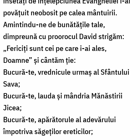
însetaţi de înţelepciunea Evangheliei i-ai
povăţuit neobosit pe calea mântuirii.
Amintindu-ne de bunătăţile tale,
dimpreună cu proorocul David strigăm:
„Fericiţi sunt cei pe care i-ai ales,
Doamne” şi cântăm ţie:
Bucură-te, vrednicule urmaş al Sfântului
Sava;
Bucură-te, lauda şi mândria Mănăstirii
Jicea;
Bucură-te, apărătorule al adevărului
împotriva săgeţilor ereticilor;