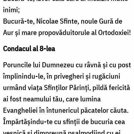
inimi;
Bucură-te, Nicolae Sfinte, noule Gură de
Aur şi mare propovăduitorule al Ortodoxiei!
Condacul al 8-lea
Poruncile lui Dumnezeu cu râvnă şi cu post
împlinindu-le, în privegheri şi rugăciuni
urmând viaţa Sfinţilor Părinţi, pildă fericită
ai fost neamului tău, care lumina
Evangheliei în întunericul păcatelor căuta.
Împărtăşindu-te cu sfinţii de bucuria cea
veşnică şi dimpreună psalmodiind cu ei,