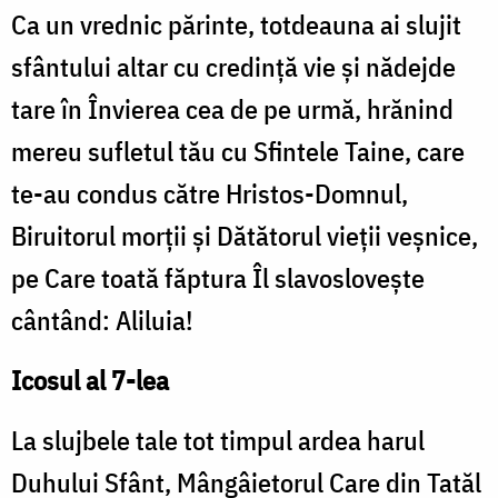
Ca un vrednic părinte, totdeauna ai slujit
sfântului altar cu credinţă vie şi nădejde
tare în Învierea cea de pe urmă, hrănind
mereu sufletul tău cu Sfintele Taine, care
te-au condus către Hristos-Domnul,
Biruitorul morţii şi Dătătorul vieţii veşnice,
pe Care toată făptura Îl slavosloveşte
cântând: Aliluia!
Icosul al 7-lea
La slujbele tale tot timpul ardea harul
Duhului Sfânt, Mângâietorul Care din Tatăl