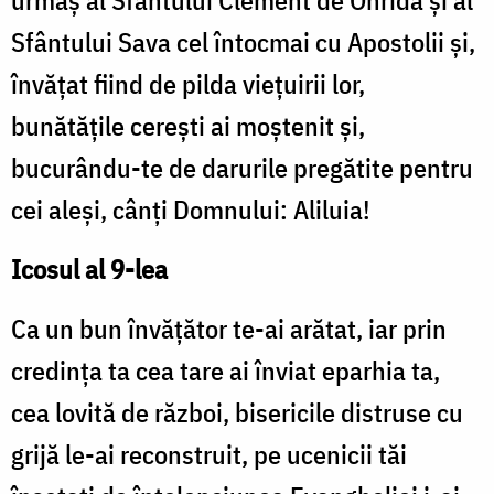
urmaş al Sfântului Clement de Ohrida şi al
Sfântului Sava cel întocmai cu Apostolii şi,
învăţat fiind de pilda vieţuirii lor,
bunătăţile cereşti ai moştenit şi,
bucurându-te de darurile pregătite pentru
cei aleşi, cânţi Domnului: Aliluia!
Icosul al 9-lea
Ca un bun învăţător te-ai arătat, iar prin
credinţa ta cea tare ai înviat eparhia ta,
cea lovită de război, bisericile distruse cu
grijă le-ai reconstruit, pe ucenicii tăi