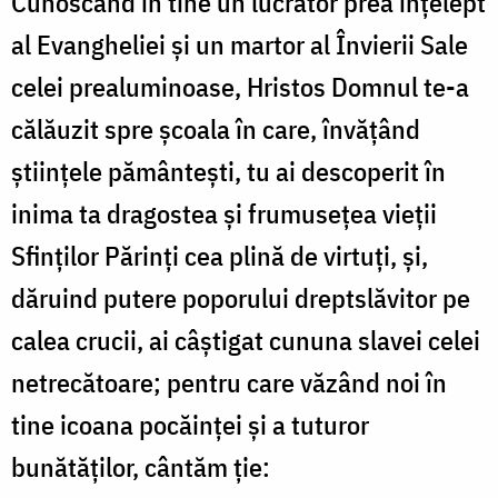
Cunoscând în tine un lucrător prea înţelept
al Evangheliei şi un martor al Învierii Sale
celei prealuminoase, Hristos Domnul te-a
călăuzit spre şcoala în care, învăţând
ştiinţele pământeşti, tu ai descoperit în
inima ta dragostea şi frumuseţea vieţii
Sfinţilor Părinţi cea plină de virtuţi, şi,
dăruind putere poporului dreptslăvitor pe
calea crucii, ai câştigat cununa slavei celei
netrecătoare; pentru care văzând noi în
tine icoana pocăinţei şi a tuturor
bunătăţilor, cântăm ţie: