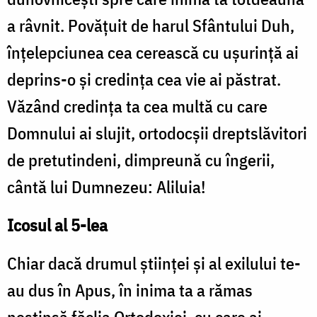
a râvnit. Povăţuit de harul Sfântului Duh,
înţelepciunea cea cerească cu uşurinţă ai
deprins-o şi credinţa cea vie ai păstrat.
Văzând credinţa ta cea multă cu care
Domnului ai slujit, ortodocşii dreptslăvitori
de pretutindeni, dimpreună cu îngerii,
cântă lui Dumnezeu: Aliluia!
Icosul al 5-lea
Chiar dacă drumul ştiinţei şi al exilului te-
au dus în Apus, în inima ta a rămas