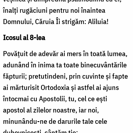
înalţi rugăciuni pentru noi înaintea
Domnului, Căruia Îi strigăm: Aliluia!
Icosul al 8-lea
Povăţuit de adevăr ai mers în toată lumea,
adunând în inima ta toate binecuvântările
făpturii; pretutindeni, prin cuvinte şi fapte
ai mărturisit Ortodoxia şi astfel ai ajuns
întocmai cu Apostolii, tu, cel ce eşti
apostol al zilelor noastre, iar noi,
minunându-ne de darurile tale cele
duhovniceşti, cântăm ţie: