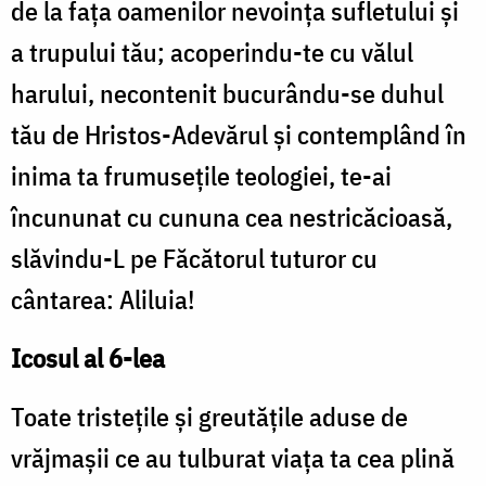
de la faţa oamenilor nevoinţa sufletului şi
a trupului tău; acoperindu-te cu vălul
harului, necontenit bucurându-se duhul
tău de Hristos-Adevărul şi contemplând în
inima ta frumuseţile teologiei, te-ai
încununat cu cununa cea nestricăcioasă,
slăvindu-L pe Făcătorul tuturor cu
cântarea: Aliluia!
Icosul al 6-lea
Toate tristeţile şi greutăţile aduse de
vrăjmaşii ce au tulburat viaţa ta cea plină