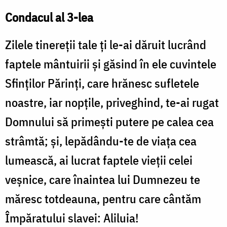
Condacul al 3-lea
Zilele tinereţii tale ţi le-ai dăruit lucrând
faptele mântuirii şi găsind în ele cuvintele
Sfinţilor Părinţi, care hrănesc sufletele
noastre, iar nopţile, priveghind, te-ai rugat
Domnului să primeşti putere pe calea cea
strâmtă; şi, lepădându-te de viaţa cea
lumească, ai lucrat faptele vieţii celei
veşnice, care înaintea lui Dumnezeu te
măresc totdeauna, pentru care cântăm
Împăratului slavei: Aliluia!