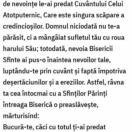
de nevoinţe le-ai predat Cuvântului Celui
Atotputernic, Care este singura scăpare a
credincioşilor. Domnul niciodată nu te-a
părăsit, ci a mângâiat sufletul tău cu roua
harului Său; totodată, nevoia Bisericii
Sfinte ai pus-o înaintea nevoilor tale,
luptându-te prin cuvânt şi faptă împotriva
deşertăciunilor şi a ereziilor. Astfel, râvna
ta cea întocmai cu a Sfinţilor Părinţi
întreaga Biserică o preaslăveşte,
mărturisind:
Bucură-te, căci cu totul ţi-ai predat