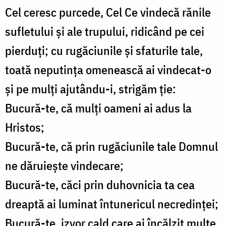
Cel ceresc purcede, Cel Ce vindecă rănile
sufletului şi ale trupului, ridicând pe cei
pierduţi; cu rugăciunile şi sfaturile tale,
toată neputinţa omenească ai vindecat-o
şi pe mulţi ajutându-i, strigăm ţie:
Bucură-te, că mulţi oameni ai adus la
Hristos;
Bucură-te, că prin rugăciunile tale Domnul
ne dăruieşte vindecare;
Bucură-te, căci prin duhovnicia ta cea
dreaptă ai luminat întunericul necredinţei;
Bucură-te, izvor cald care ai încălzit multe