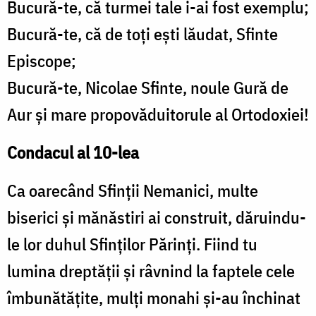
Bucură-te, că turmei tale i-ai fost exemplu;
Bucură-te, că de toţi eşti lăudat, Sfinte
Episcope;
Bucură-te, Nicolae Sfinte, noule Gură de
Aur şi mare propovăduitorule al Ortodoxiei!
Condacul al 10-lea
Ca oarecând Sfinţii Nemanici, multe
biserici şi mănăstiri ai construit, dăruindu-
le lor duhul Sfinţilor Părinţi. Fiind tu
lumina dreptăţii şi râvnind la faptele cele
îmbunătăţite, mulţi monahi şi-au închinat