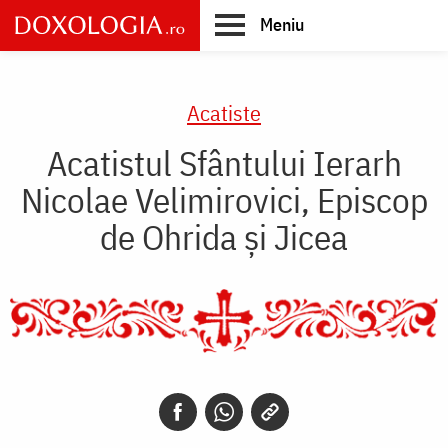
Skip
Meniu
to
main
Main
content
navigation
Acatiste
Acatistul Sfântului Ierarh
Nicolae Velimirovici, Episcop
de Ohrida şi Jicea