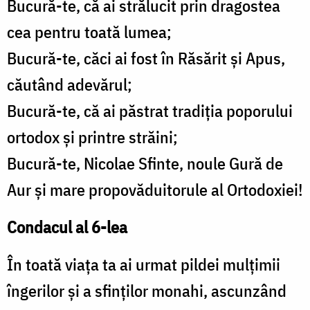
Bucură-te, că ai strălucit prin dragostea
cea pentru toată lumea;
Bucură-te, căci ai fost în Răsărit şi Apus,
căutând adevărul;
Bucură-te, că ai păstrat tradiţia poporului
ortodox şi printre străini;
Bucură-te, Nicolae Sfinte, noule Gură de
Aur şi mare propovăduitorule al Ortodoxiei!
Condacul al 6-lea
În toată viaţa ta ai urmat pildei mulţimii
îngerilor şi a sfinţilor monahi, ascunzând