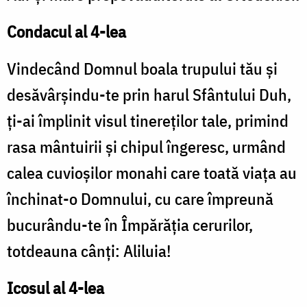
Condacul al 4-lea
Vindecând Domnul boala trupului tău şi
desăvârşindu-te prin harul Sfântului Duh,
ţi-ai împlinit visul tinereţilor tale, primind
rasa mântuirii şi chipul îngeresc, urmând
calea cuvioşilor monahi care toată viaţa au
închinat-o Domnului, cu care împreună
bucurându-te în Împărăţia cerurilor,
totdeauna cânţi: Aliluia!
Icosul al 4-lea