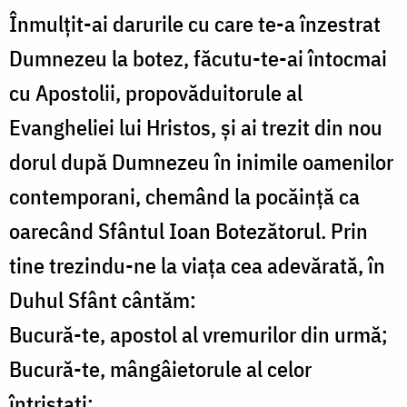
Înmulţit-ai darurile cu care te-a înzestrat
Dumnezeu la botez, făcutu-te-ai întocmai
cu Apostolii, propovăduitorule al
Evangheliei lui Hristos, şi ai trezit din nou
dorul după Dumnezeu în inimile oamenilor
contemporani, chemând la pocăinţă ca
oarecând Sfântul Ioan Botezătorul. Prin
tine trezindu-ne la viaţa cea adevărată, în
Duhul Sfânt cântăm:
Bucură-te, apostol al vremurilor din urmă;
Bucură-te, mângâietorule al celor
întristaţi;