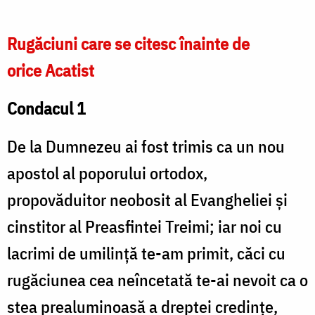
Rugăciuni care se citesc înainte de
orice Acatist
Condacul 1
De la Dumnezeu ai fost trimis ca un nou
apostol al poporului ortodox,
propovăduitor neobosit al Evangheliei şi
cinstitor al Preasfintei Treimi; iar noi cu
lacrimi de umilinţă te-am primit, căci cu
rugăciunea cea neîncetată te-ai nevoit ca o
stea prealuminoasă a dreptei credinţe,