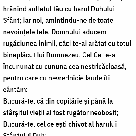
hrănind sufletul tău cu harul Duhului
Sfânt; iar noi, amintindu-ne de toate
nevoinţele tale, Domnului aducem
rugăciunea inimii, căci te-ai arătat cu totul
bineplăcut lui Dumnezeu, Cel Ce te-a
încununat cu cununa cea nestricăcioasă,
pentru care cu nevrednicie laude îţi
cântăm:
Bucură-te, că din copilărie şi până la
sfârşitul vieţii ai fost rugător neobosit;
Bucură-te, cel ce eşti chivot al harului
Sfântului Duh;