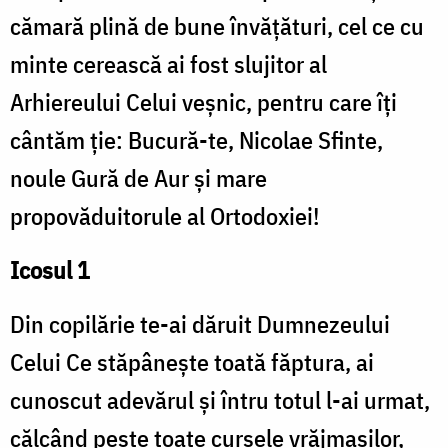
cămară plină de bune învăţături, cel ce cu
minte cerească ai fost slujitor al
Arhiereului Celui veşnic, pentru care îţi
cântăm ţie: Bucură-te, Nicolae Sfinte,
noule Gură de Aur şi mare
propovăduitorule al Ortodoxiei!
Icosul 1
Din copilărie te-ai dăruit Dumnezeului
Celui Ce stăpâneşte toată făptura, ai
cunoscut adevărul şi întru totul l-ai urmat,
călcând peste toate cursele vrăjmaşilor,