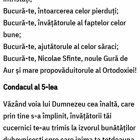
Bucură-te, întoarcerea celor pierduţi;
Bucură-te, învăţătorule al faptelor celor
bune;
Bucură-te, ajutătorule al celor săraci;
Bucură-te, Nicolae Sfinte, noule Gură de
Aur şi mare propovăduitorule al Ortodoxiei!
Condacul al 5-lea
Văzând voia lui Dumnezeu cea înaltă, care
prin tine s-a împlinit, învăţătorii tăi
cucernici te-au trimis la izvorul bunătăţilor
duhovniceşti spre care inima ta totdeauna