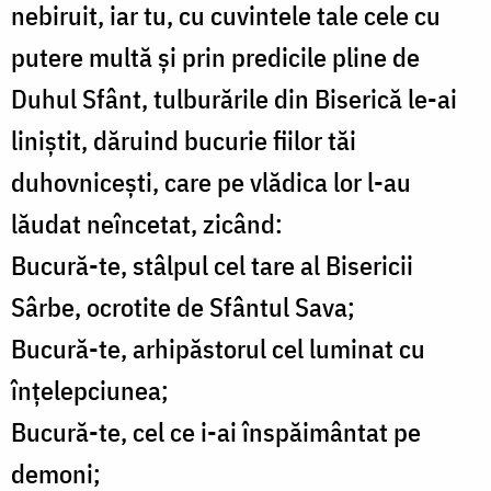
nebiruit, iar tu, cu cuvintele tale cele cu
putere multă şi prin predicile pline de
Duhul Sfânt, tulburările din Biserică le-ai
liniştit, dăruind bucurie fiilor tăi
duhovniceşti, care pe vlădica lor l-au
lăudat neîncetat, zicând:
Bucură-te, stâlpul cel tare al Bisericii
Sârbe, ocrotite de Sfântul Sava;
Bucură-te, arhipăstorul cel luminat cu
înţelepciunea;
Bucură-te, cel ce i-ai înspăimântat pe
demoni;