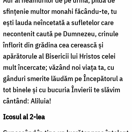
Aur al neamurilor de pe urmă, pildă de
sfinţenie multor monahi făcându-te, tu
eşti lauda neîncetată a sufletelor care
necontenit caută pe Dumnezeu, crinule
înflorit din grădina cea cerească şi
apărătorule al Bisericii lui Hristos celei
mult încercate; văzând noi viaţa ta, cu
gânduri smerite lăudăm pe Începătorul a
tot binele şi cu bucuria Învierii te slăvim
cântând: Aliluia!
Icosul al 2-lea