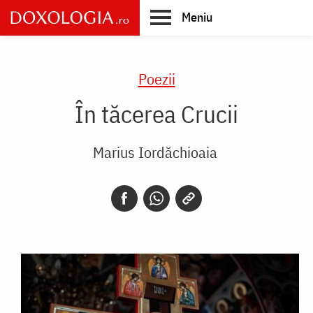
Skip
Meniu
to
main
Main
content
navigation
Poezii
În tăcerea Crucii
Marius Iordăchioaia