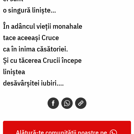
o singură liniște...
În adâncul vieții monahale
tace aceeași Cruce
ca în inima căsătoriei.
Și cu tăcerea Crucii începe
liniștea
desăvârșitei iubiri....
Alătură-te comunității noastre pe