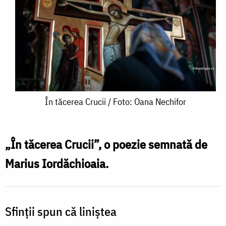
În
În tăcerea Crucii / Foto: Oana Nechifor
tăcerea
Crucii
„În tăcerea Crucii”, o poezie semnată de
/
Marius Iordăchioaia.
Foto:
Oana
Nechifor
Sfinții spun că liniștea