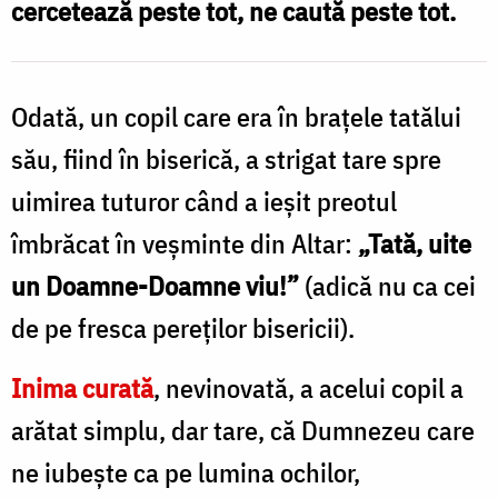
cercetează peste tot, ne caută peste tot.
Foto:
Pr.
Silviu
Odată, un copil care era în brațele tatălui
Cluci
său, fiind în biserică, a strigat tare spre
uimirea tuturor când a ieșit preotul
îmbrăcat în veșminte din Altar:
„Tată, uite
un Doamne-Doamne viu!”
(adică nu ca cei
de pe fresca pereților bisericii).
Inima curată
, nevinovată, a acelui copil a
arătat simplu, dar tare, că Dumnezeu care
ne iubește ca pe lumina ochilor,