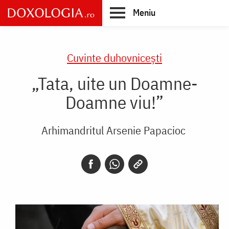
Skip
Meniu
to
main
Main
content
navigation
Cuvinte duhovnicești
„Tata, uite un Doamne-
Doamne viu!”
Arhimandritul Arsenie Papacioc