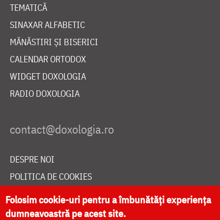
TEMATICĂ
SINAXAR ALFABETIC
MĂNĂSTIRI ȘI BISERICI
CALENDAR ORTODOX
WIDGET DOXOLOGIA
RADIO DOXOLOGIA
DESPRE NOI
POLITICA DE COOKIES
DONEAZĂ ONLINE PENTRU CATEDRALA NAȚIONALĂ
Folosim cookie-uri pentru a îmbunătăți experiența
dumneavoastră pe acest site.