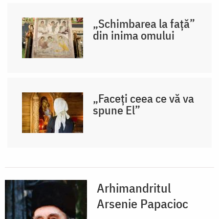
„Schimbarea la față”
din inima omului
„Faceți ceea ce vă va
spune El”
Arhimandritul
Arsenie Papacioc