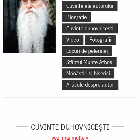
Cuvinte ale autorului
Biografie
Cuvinte duhovnicești
Video
Fotografii
Locuri de pelerinaj
Sfântul Munte Athos
Mănăstiri și biserici
Articole despre autor
CUVINTE DUHOVNICEȘTI
vezi mai multe »