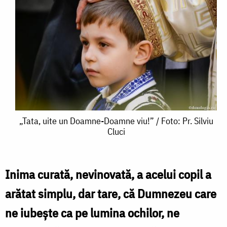
„Tata,
„Tata, uite un Doamne-Doamne viu!” / Foto: Pr. Silviu
Cluci
uite
un
Doamne-
Inima curată, nevinovată, a acelui copil a
Doamne
arătat simplu, dar tare, că Dumnezeu care
viu!”
ne iubește ca pe lumina ochilor, ne
/