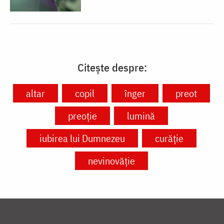
Citește despre:
altar
copil
înger
preot
preoție
lumină
iubirea lui Dumnezeu
curăție
nevinovăție