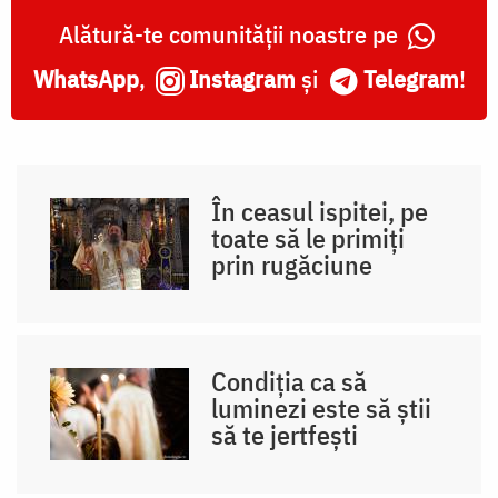
Alătură-te comunității noastre pe
WhatsApp
,
Instagram
și
Telegram
!
În ceasul ispitei, pe
toate să le primiți
prin rugăciune
Condiția ca să
luminezi este să știi
să te jertfești