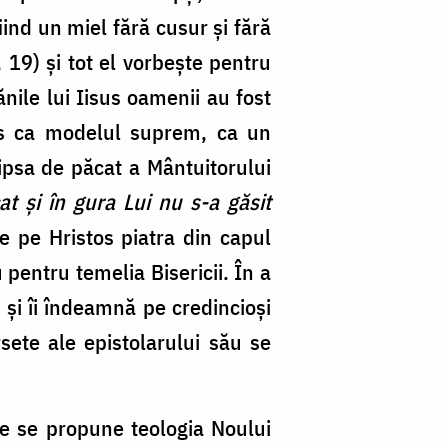
ind un miel fără cusur și fără
19) și tot el vorbește pentru
nile lui Iisus oamenii au fost
os ca modelul suprem, ca un
ipsa de păcat a Mântuitorului
at și în gura Lui nu s-a găsit
e pe Hristos piatra din capul
pentru temelia Bisericii.
În a
s și îi îndeamnă pe credincioși
ete ale epistolarului său se
re se propune teologia Noului