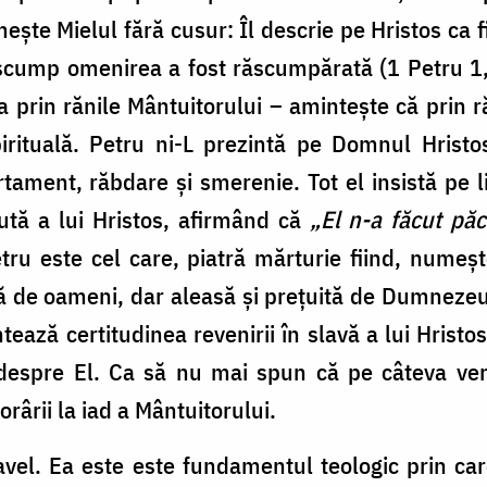
ște Mielul fără cusur: Îl descrie pe Hristos ca fi
 scump omenirea a fost răscumpărată (1 Petru 1, 
 prin rănile Mântuitorului
–
amintește că prin ră
irituală.
Petru ni-L prezintă pe Domnul Hrist
ment, răbdare și smerenie. Tot el insistă pe l
lută a lui Hristos, afirmând că
„El n-a făcut păc
tru este cel care, piatră mărturie fiind, numeșt
tă de oameni, dar aleasă și prețuită de Dumnezeu 
ează certitudinea revenirii în slavă a lui Hristo
 despre El. Ca să nu mai spun că pe câteva vers
ârii la iad a Mântuitorului.
avel. Ea este
este fundamentul teologic prin ca