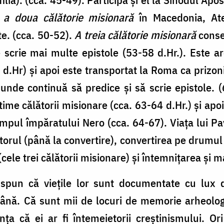
ă
a
doua călătorie misionară
în Macedonia, Ate
e. (cca. 50-52).
A treia călătorie misionară
conse
 scrie mai multe epistole (53-58 d.Hr.). Este are
d.Hr) și apoi este transportat la Roma ca prizon
unde continuă să predice și să scrie epistole. (6
ime călătorii misionare (cca. 63-64 d.Hr.) și apoi
impul împăratului Nero (cca. 64-67). Viața lui Pav
itorul (până la convertire), convertirea pe drumul
ele trei călătorii misionare) și întemnițarea și m
ă spun că viețile lor sunt documentate cu lux
ână. Că sunt mii de locuri de memorie arheologi
nța că ei ar fi întemeietorii creștinismului. Or