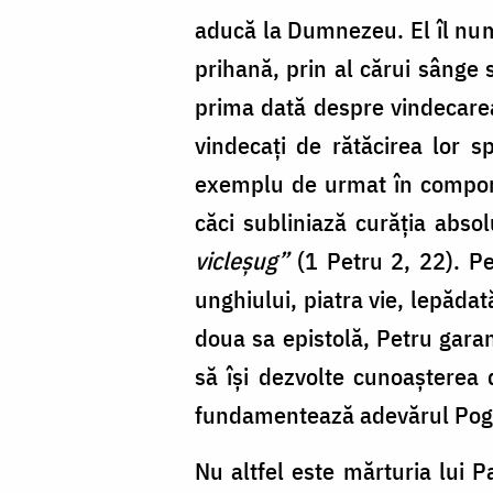
aducă la Dumnezeu. El îl nume
prihană, prin al cărui sânge
prima dată despre vindecarea
vindecați de rătăcirea lor sp
exemplu de urmat în comporta
căci subliniază curăția abso
vicleșug”
(1 Petru 2, 22). Pe
unghiului, piatra vie, lepăda
doua sa epistolă, Petru garant
să își dezvolte cunoașterea
fundamentează adevărul Pogor
Nu altfel este mărturia lui P