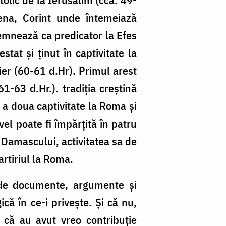
na, Corint unde întemeiază
mnează ca predicator la Efes
stat și ținut în captivitate la
ier (60-61 d.Hr). Primul arest
1-63 d.Hr.). tradiția creștină
 a doua captivitate la Roma și
el poate fi împărțită în patru
 Damascului, activitatea sa de
artiriul la Roma.
 de documente, argumente și
că în ce-i privește. Și că nu,
i că au avut vreo contribuție