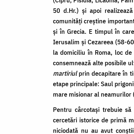
50 d.Hr.) și apoi realizeaz
comunități creștine important
și în Grecia. E timpul în care
Ierusalim și Cezareea (58-60 
la domiciliu în Roma, loc de 
consemnează alte posibile ult
martiriul
prin decapitare în t
etape principale: Saul prigon
mare misionar al neamurilor (c
Pentru cârcotași trebuie s
cercetări istorice de primă m
niciodată nu au avut conștii