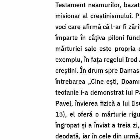
Testament neamurilor, bazată
misionar al creștinismului. P
voci care afirmă că l-ar fi zăr
împarte în câțiva piloni fund
mărturiei sale este propria 
exemplu, în fața regelui Irod 
creștini. În drum spre Damasc, 
întrebarea „Cine ești, Doam
teofanie i-a demonstrat lui P
Pavel, învierea fizică a lui I
15), el oferă o mărturie rig
îngropat și a înviat a treia z
deodată, iar în cele din urmă,