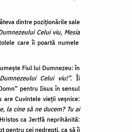
teva dintre poziționările sale
 Dumnezeului Celui viu, Mesia
stolele care îi poartă numele
 numește Fiul lui Dumnezeu: în
l Dumnezeului Celui viu!”.
Îi
 „Domn” pentru Iisus în sensul
 are Cuvintele vieții veșnice:
, la cine să ne ducem? Tu ai
Hristos ca Jertfă neprihănită:
t pentru cei nedrepți, ca să îi