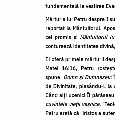
fundamentală la vestirea Eva
Mărturia lui Petru despre Iis
raportat la Mântuitorul. Apos
cel promis și
Mântuitorul lu
conturează identitatea divină,
El oferă primele mărturii des
Matei 16:16, Petru rosteșt
spune
Domn și Dumnezeu
:
de Divinitate, plasându-L la 
Când alți ucenici Îl părăseau
cuvintele vieții veșnice.”
Teol
Petru arată că Hristos a sufer