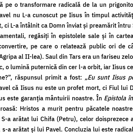
 pe o transformare radicală de la un prigonitor
avel nu L-a cunoscut pe Iisus în timpul activit
it, ci L-a întâlnit ca Domn înviat și preamărit într
amentali, regăsiți în epistolele sale și în carte
convertire, pe care o relatează public ori de câ
Agripa al II-lea). Saul din Tars era un fariseu zel
o lumină puternică din cer l-a orbit, iar Iisus cel
ne?”, răspunsul primit a fost:
„Eu sunt Iisus p
avel că Iisus nu este un profet mort, ci Fiul lu
isus este garanția mântuirii noastre. În
Epistola î
uroasă: Hristos a murit pentru păcatele noastre,
i, S-a arătat lui Chifa (Petru), celor doisprezece 
 s-a arătat și lui Pavel. Concluzia lui este radica