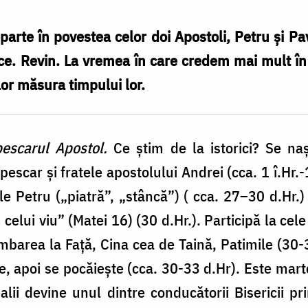
rte în povestea celor doi Apostoli, Petru și Pav
rice. Revin. La vremea în care credem mai mult în
or măsura timpului lor.
 pescarul Apostol.
Ce știm de la istorici? Se naș
pescar și fratele apostolului Andrei (cca. 1 î.Hr.
Petru („piatră”, „stâncă”) ( cca. 27–30 d.Hr.) 
 celui viu” (Matei 16) (30 d.Hr.). Participă la c
himbarea la Față, Cina cea de Taină, Patimile (30
re, apoi se pocăiește (cca. 30-33 d.Hr). Este martor 
lii devine unul dintre conducătorii Bisericii p