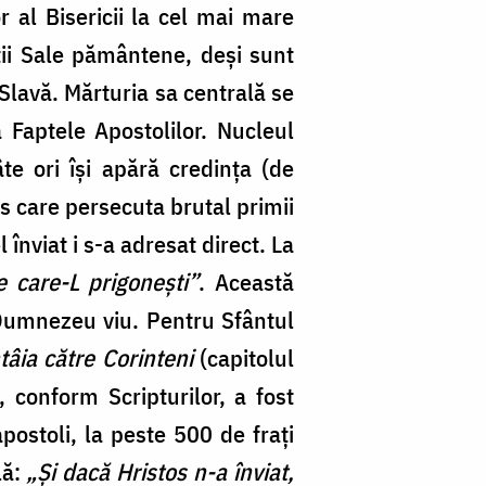
 al Bisericii la cel mai mare
ății Sale pământene, deși sunt
u Slavă. Mărturia sa centrală se
a Faptele Apostolilor. Nucleul
te ori își apără credința (de
os care persecuta brutal primii
 înviat i s-a adresat direct. La
e care-L prigonești”
. Această
i Dumnezeu viu. Pentru Sfântul
ntâia către Corinteni
(capitolul
 conform Scripturilor, a fost
apostoli, la peste 500 de frați
lă:
„Și dacă Hristos n-a înviat,