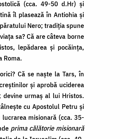
stolică (cca. 49-50 d.Hr) și
tină îl plasează în Antiohia și
păratului Nero; tradiția spune
n viața sa? Că are câteva borne
istos, lepădarea și pocăința,
la Roma.
orici? Că se naște la Tars, în
 creștinilor și aprobă uciderea
 devine urmaș al lui Hristos.
tâlnește cu Apostolul Petru și
u lucrarea misionară (cca. 35-
inde
prima călătorie misionară
stolic de la Ierusalim (cca. 49-