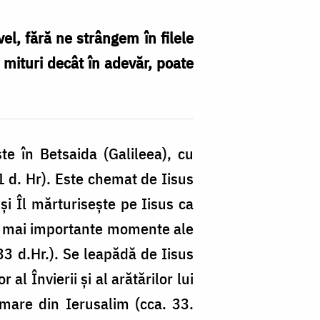
el, fără ne strângem în filele
 mituri decât în adevăr, poate
te în Betsaida (Galileea), cu
-1 d. Hr). Este chemat de Iisus
și Îl mărturisește pe Iisus ca
ele mai importante momente ale
-33 d.Hr.). Se leapădă de Iisus
al Învierii și al arătărilor lui
rimare din Ierusalim (cca. 33.