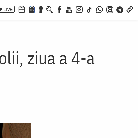
LIVE
07
lii, ziua a 4-a