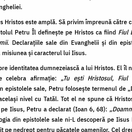
ngheliei.
us Hristos este amplă. Să privim împreună către câ
tolul Petru Îl definește pe Hristos ca fiind
Fiul
mii
. Declarațiile sale din Evanghelii și din epi
 misiunea și caracterul lui Iisus.
pre identitatea dumnezeiască a lui Hristos. El îl
e celebra afirmație:
„Tu ești Hristosul, Fiu
 în epistolele sale, Petru folosește termenul de
același nivel cu Tatăl. Tot el ne spune că Hristos
 pe Iisus, Petru a declarat (Ioan 6, 68):
„Doamne
ogia din epistolele sale ni-L descoperă pe Iisus 
it pe nedrept pentru păcatele oamenilor, Cel drep