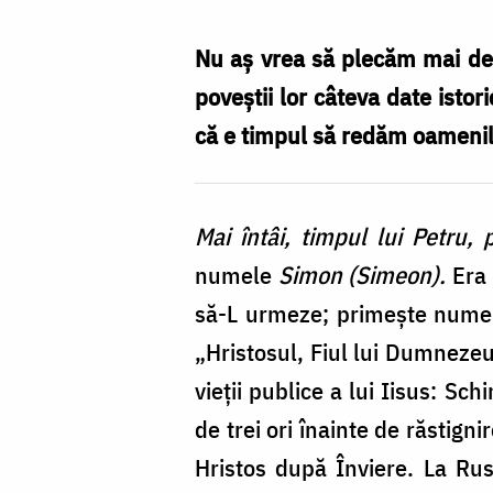
Necula
/
Nu aș vrea să plecăm mai depa
Foto:
poveștii lor câteva date isto
doxologia.ro
că e timpul să redăm oamenil
Mai întâi, timpul lui Petru,
numele
Simon (Simeon).
Era 
să-L urmeze; primește numele 
„Hristosul, Fiul lui Dumnezeu
vieții publice a lui Iisus: Sc
de trei ori înainte de răstigni
Hristos după Înviere. La Rusa