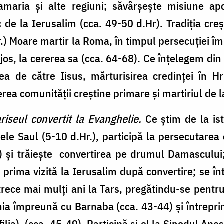
amaria și alte regiuni; săvârșește misiune apo
 de la Ierusalim (cca. 49-50 d.Hr). Tradiția creș
.) Moare martir la Roma, în timpul persecuției îm
n jos, la cererea sa (cca. 64-68). Ce înțelegem di
a de către Iisus, mărturisirea credinței în Hr
erea comunității creștine primare și martiriul de 
ariseul convertit la Evanghelie.
Ce știm de la ist
mele Saul (5-10 d.Hr.), participă la persecutarea
) și trăiește convertirea pe drumul Damascului;
 prima vizită la Ierusalim după convertire; se în
trece mai mulți ani la Tars, pregătindu-se pentr
hia împreună cu Barnaba (cca. 43-44) și întrepr
ilia). (cca. 45-49). Participă și el la Sinodul Apo