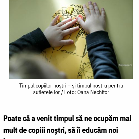
Timpul
Timpul copiilor noștri – și timpul nostru pentru
sufletele lor / Foto: Oana Nechifor
copiilor
noștri
–
Poate că a venit timpul să ne ocupăm mai
și
mult de copiii noștri, să îi educăm noi
timpul