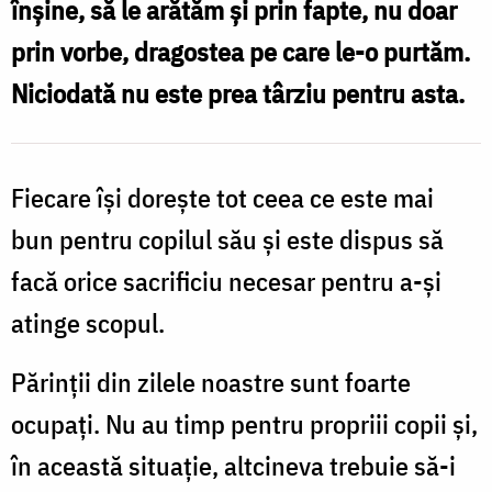
înșine, să le arătăm și prin fapte, nu doar
nostru
prin vorbe, dragostea pe care le-o purtăm.
pentru
Niciodată nu este prea târziu pentru asta.
sufletele
lor
/
Fiecare își dorește tot ceea ce este mai
Foto:
bun pentru copilul său și este dispus să
Oana
facă orice sacrificiu necesar pentru a-și
Nechifor
atinge scopul.
Părinții din zilele noastre sunt foarte
ocupați. Nu au timp pentru propriii copii și,
în această situație, altcineva trebuie să-i