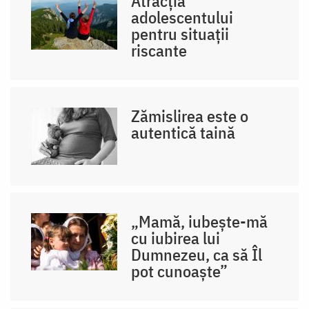
Atracția
adolescentului
pentru situații
riscante
Zămislirea este o
autentică taină
„Mamă, iubește-mă
cu iubirea lui
Dumnezeu, ca să Îl
pot cunoaște”