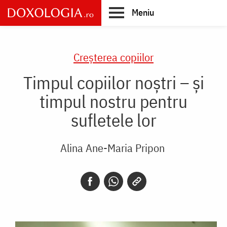
Skip
Meniu
to
main
Main
content
navigation
Creşterea copiilor
Timpul copiilor noștri – și
timpul nostru pentru
sufletele lor
Alina Ane-Maria Pripon