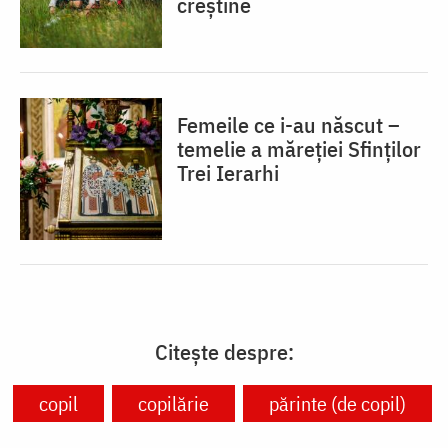
creștine
Femeile ce i-au născut –
temelie a măreției Sfinților
Trei Ierarhi
Citește despre:
copil
copilărie
părinte (de copil)