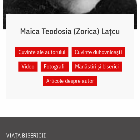
Maica Teodosia (Zorica) Lațcu
Cuvinte ale autorului
Cuvinte duhovnicești
Video
Fotografii
Mănăstiri și biserici
Articole despre autor
VIAȚA BISERICII