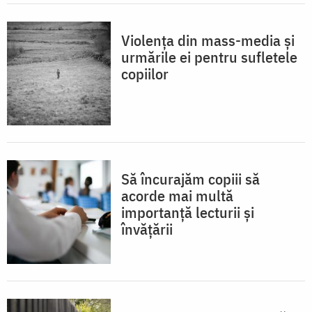
Violența din mass-media și
urmările ei pentru sufletele
copiilor
Să încurajăm copiii să
acorde mai multă
importanță lecturii și
învățării