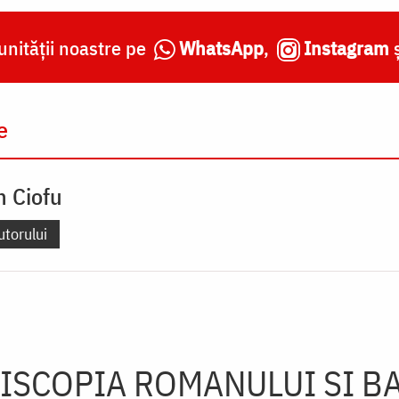
nității noastre pe
WhatsApp
,
Instagram
e
n Ciofu
utorului
ISCOPIA ROMANULUI ŞI B