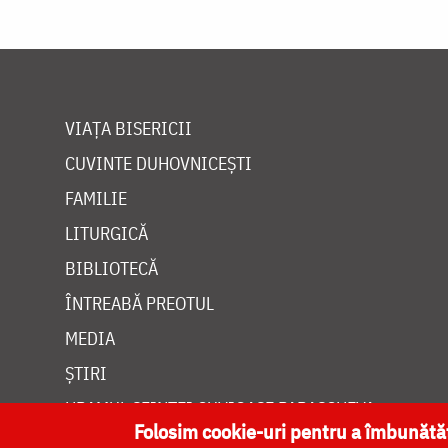
VIAȚA BISERICII
CUVINTE DUHOVNICEȘTI
FAMILIE
LITURGICĂ
BIBLIOTECĂ
ÎNTREABĂ PREOTUL
MEDIA
ȘTIRI
HRAMUL SFINTEI CUVIOASE PARASCHEVA
Folosim cookie-uri pentru a îmbunăt