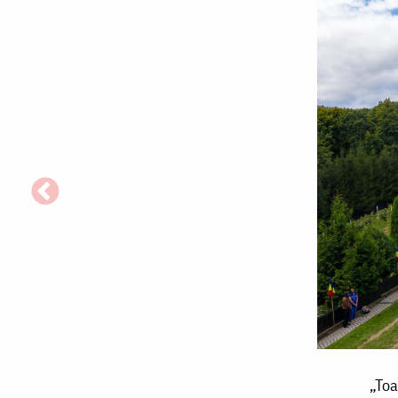
„Toacă
„Toa
și