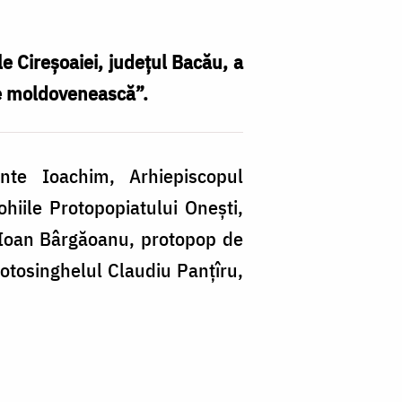
le Cireșoaiei, județul Bacău, a
Ie moldovenească”.
„
inte Ioachim, Arhiepiscopul
și
hiile Protopopiatului Onești,
Ie
le Ioan Bârgăoanu, protopop de
m
protosinghelul Claudiu Panțîru,
p
Pl
Er
d