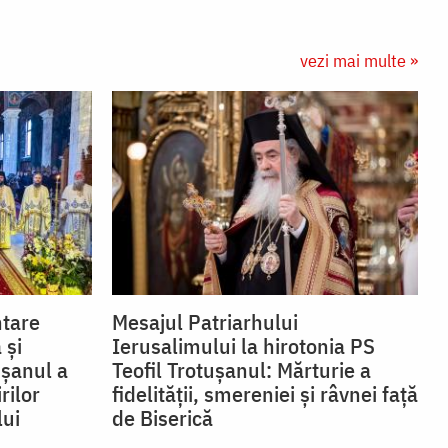
vezi mai multe »
ntare
Mesajul Patriarhului
 și
Ierusalimului la hirotonia PS
ușanul a
Teofil Trotușanul: Mărturie a
rilor
fidelității, smereniei și râvnei față
lui
de Biserică