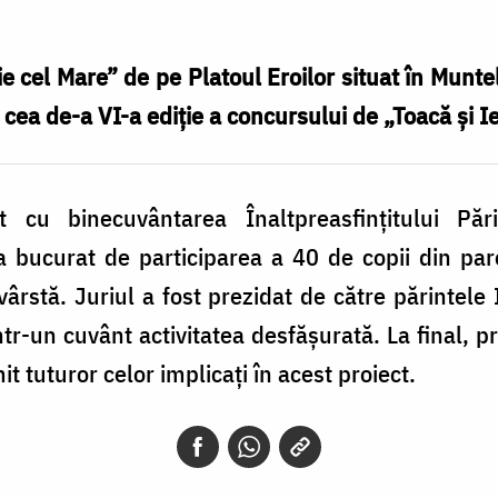
e cel Mare” de pe Platoul Eroilor situat în Munte
 cea de-a VI-a ediție a concursului de „Toacă și 
 cu binecuvântarea Înaltpreasfințitului Păr
a bucurat de participarea a 40 de copii din paro
e vârstă. Juriul a fost prezidat de către părinte
într-un cuvânt activitatea desfășurată. La final, 
 tuturor celor implicați în acest proiect.