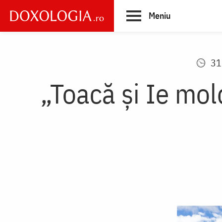
Skip
Meniu
to
main
Main
content
navigation
31
„Toacă și Ie mol