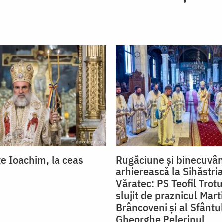
te Ioachim, la ceas
Rugăciune și binecuvâ
arhierească la Sihăstria
Văratec: PS Teofil Trot
slujit de praznicul Marti
Brâncoveni și al Sfântu
Gheorghe Pelerinul