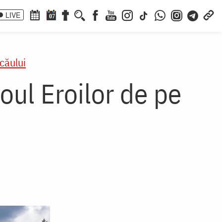
LIVE
07
căului
oul Eroilor de pe