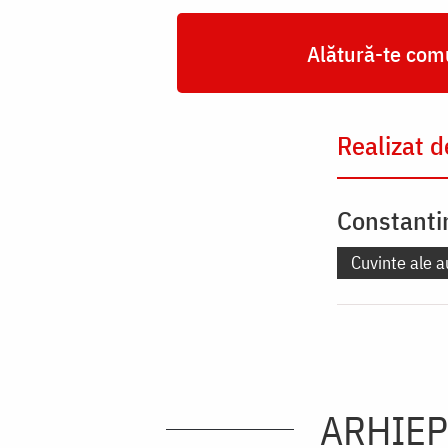
Alătură-te comu
Realizat d
Constanti
Cuvinte ale a
ARHIEP