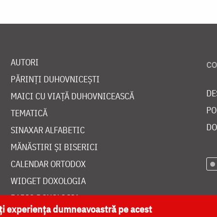
AUTORI
PĂRINȚI DUHOVNICEȘTI
DE
MAICI CU VIAȚĂ DUHOVNICEASCĂ
PO
TEMATICĂ
DO
SINAXAR ALFABETIC
MĂNĂSTIRI ȘI BISERICI
CALENDAR ORTODOX
WIDGET DOXOLOGIA
RADIO DOXOLOGIA
ăți experiența dumneavoastră pe acest