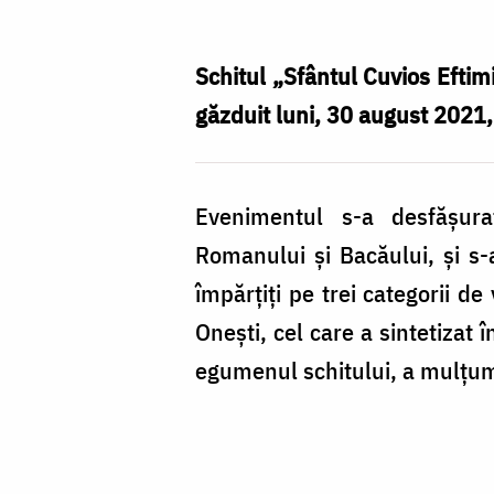
Ie
moldovenească”
Schitul „Sfântul Cuvios Eftimi
pe
găzduit luni, 30 august 2021,
Platoul
Eroilor
Evenimentul s-a desfășurat
de
Romanului și Bacăului, și s-
pe
împărțiți pe trei categorii d
Muntele
Onești, cel care a sintetizat 
Cireșoaiei
egumenul schitului, a mulțumit