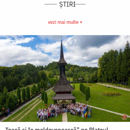
ȘTIRI
vezi mai multe »
„Toacă și Ie moldovenească” pe Platoul