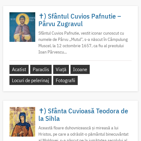
✝) Sfântul Cuvios Pafnutie –
Pârvu Zugravul
Sfântul Cuvios Pafnutie, vestit iconar cunoscut cu
numele de Pârvu „Mutul”, s-a născut în Câmpulung
Muscel, la 12 octombrie 1657, ca fiu al preotului
Ioan Pârvescu...
Acatist
Paraclis
Viață
Icoane
Locuri de pelerinaj
Fotografii
✝) Sfânta Cuvioasă Teodora de
la Sihla
Această floare duhovnicească și mireasă a lui
Hristos, pe care a odrăslit-o pământul binecuvântat
al Moldovei, s-a născut pe la jumătatea secolului al