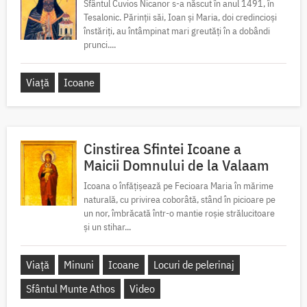
Sfântul Cuvios Nicanor s-a născut în anul 1491, în
Tesalonic. Părinții săi, Ioan și Maria, doi credincioși
înstăriți, au întâmpinat mari greutăți în a dobândi
prunci....
Viață
Icoane
Cinstirea Sfintei Icoane a
Maicii Domnului de la Valaam
Icoana o înfățișează pe Fecioara Maria în mărime
naturală, cu privirea coborâtă, stând în picioare pe
un nor, îmbrăcată într-o mantie roșie strălucitoare
și un stihar...
Viață
Minuni
Icoane
Locuri de pelerinaj
Sfântul Munte Athos
Video