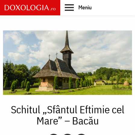
Skip
Meniu
to
main
Main
content
navigation
Schitul „Sfântul Eftimie cel
Mare” – Bacău