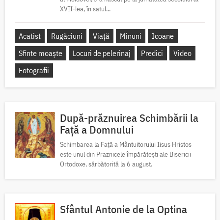
XVII-lea, în satul...
Acatist
Rugăciuni
Viață
Minuni
Icoane
Sfinte moaște
Locuri de pelerinaj
Predici
Video
Fotografii
După-prăznuirea Schimbării la
Față a Domnului
Schimbarea la Față a Mântuitorului Iisus Hristos
este unul din Praznicele împărătești ale Bisericii
Ortodoxe, sărbătorită la 6 august.
Sfântul Antonie de la Optina