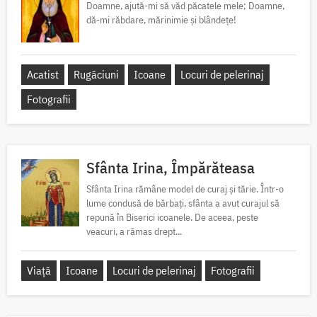
Doamne, ajută-mi să văd păcatele mele; Doamne,
dă-mi răbdare, mărinimie şi blândeţe!
Acatist
Rugăciuni
Icoane
Locuri de pelerinaj
Fotografii
Sfânta Irina, Împărăteasa
Sfânta Irina rămâne model de curaj și tărie. Într-o
lume condusă de bărbați, sfânta a avut curajul să
repună în Biserici icoanele. De aceea, peste
veacuri, a rămas drept...
Viață
Icoane
Locuri de pelerinaj
Fotografii