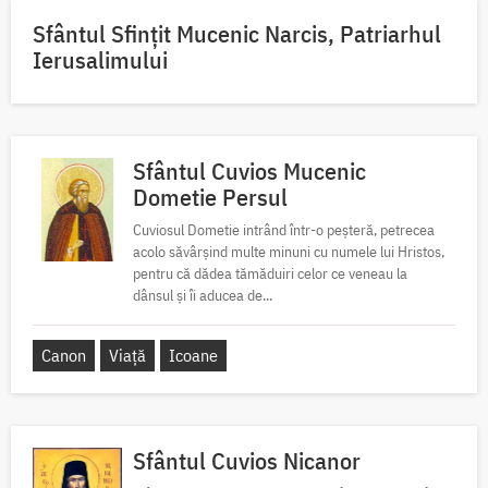
Sfântul Sfinţit Mucenic Narcis, Patriarhul
Ierusalimului
Sfântul Cuvios Mucenic
Dometie Persul
Cuviosul Dometie intrând într-o peșteră, petrecea
acolo săvârșind multe minuni cu numele lui Hristos,
pentru că dădea tămăduiri celor ce veneau la
dânsul și îi aducea de...
Canon
Viață
Icoane
Sfântul Cuvios Nicanor