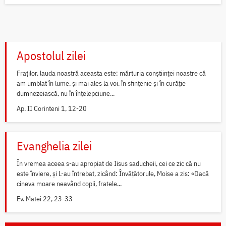
Apostolul zilei
Fraților, lauda noastră aceasta este: mărturia conștiinței noastre că
am umblat în lume, și mai ales la voi, în sfințenie și în curăție
dumnezeiască, nu în înțelepciune...
Ap. II Corinteni 1, 12-20
Evanghelia zilei
În vremea aceea s-au apropiat de Iisus saducheii, cei ce zic că nu
este înviere, și L-au întrebat, zicând: Învățătorule, Moise a zis: «Dacă
cineva moare neavând copii, fratele...
Ev. Matei 22, 23-33