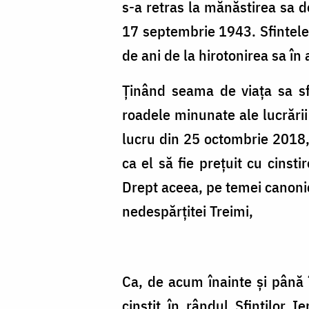
s-a retras la mănăstirea sa d
17 septembrie 1943. Sfintele 
de ani de la hirotonirea sa în 
Ţinând seama de viaţa sa sf
roadele minunate ale lucrării 
lucru din 25 octombrie 2018, 
ca el să fie preţuit cu cinsti
Drept aceea, pe temei canonic 
nedespărţitei Treimi,
Ca, de acum înainte şi până î
cinstit în rândul Sfinţilor