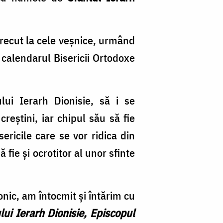
trecut la cele veşnice, urmând
n calendarul Bisericii Ortodoxe
lui Ierarh Dionisie, să i se
reştini, iar chipul său să fie
sericile care se vor ridica din
ie şi ocrotitor al unor sfinte
onic, am întocmit şi întărim cu
ui Ierarh Dionisie, Episcopul