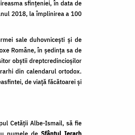
ireasma sfinţeniei, în data de
anul 2018, la împlinirea a 100
rmei sale duhovniceşti şi de
todoxe Române, în şedinţa sa de
tor obştii dreptcredincioşilor
ierarhi din calendarul ortodox.
sfintei, de viaţă făcătoarei şi
ul Cetăţii Albe-Ismail, să fie
, cu numele de
Sfântul Ierarh