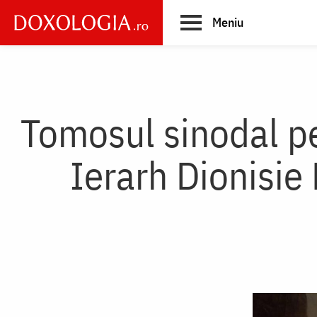
Skip
Meniu
to
main
Main
content
navigation
Tomosul sinodal pe
Ierarh Dionisie