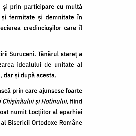
 şi prin participare cu multă
şi fermitate şi demnitate în
cierea credincioşilor care îl
rii Suruceni. Tânărul stareţ a
area idealului de unitate al
 dar şi după acesta.
ască prin care ajunsese foarte
 Chişinăului şi Hotinului
, fiind
ost numit Locţiitor al eparhiei
d al Bisericii Ortodoxe Române