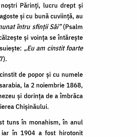
noştri Părinţi, lucru drept şi
dragoste şi cu bună cuviinţă, au
unat întru sfinţii Săi”
(Psalm
călzeşte şi voinţa se întăreşte
ăsuieşte:
„Eu am cinstit foarte
7).
 cinstit de popor şi cu numele
asarabia, la 2 noiembrie 1868,
nezeu şi dorinţa de a îmbrăca
pierea Chişinăului.
ost tuns în monahism, în anul
iar în 1904 a fost hirotonit