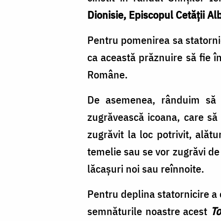
Dionisie, Episcopul Cetăţii Al
Pentru pomenirea sa statorn
ca această prăznuire să fie în
Române.
De asemenea, rânduim să 
zugrăvească icoana, care să f
zugrăvit la loc potrivit, alăt
temelie sau se vor zugrăvi de
lăcaşuri noi sau reînnoite.
Pentru deplina statornicire a 
semnăturile noastre acest
To