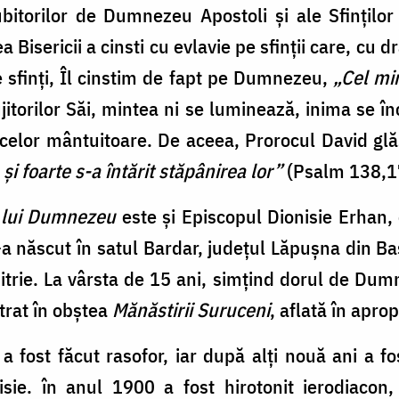
bitorilor de Dumnezeu Apostoli şi ale Sfinţilor 
a Bisericii a cinsti cu evlavie pe sfinţii care, cu 
e sfinţi, Îl cinstim de fapt pe Dumnezeu,
„Cel min
itorilor Săi, mintea ni se luminează, inima se în
 celor mântuitoare. De aceea, Prorocul David gl
şi foarte s-a întărit stăpânirea lor”
(Psalm 138,1
i lui Dumnezeu
este şi Episcopul Dionisie Erhan,
-a născut în satul Bardar, judeţul Lăpuşna din B
trie. La vârsta de 15 ani, simţind dorul de Dum
trat în obştea
Mănăstirii Suruceni
, aflată în apro
a fost făcut rasofor, iar după alţi nouă ani a f
ie. în anul 1900 a fost hirotonit ierodiacon, 