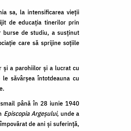
ia sa, la intensificarea vieţii
jit de educaţia tinerilor prin
r burse de studiu, a susţinut
ciaţie care să sprijine soţiile
 şi a parohiilor şi a lucrat cu
e le săvârşea întotdeauna cu
e.
-Ismail până în 28 iunie 1940
în
Episcopia Argeşului
, unde a
împovărat de ani şi suferinţă,