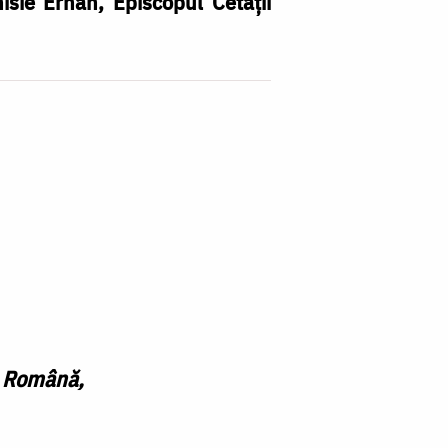
isie Erhan, Episcopul Cetăţii
a Română,