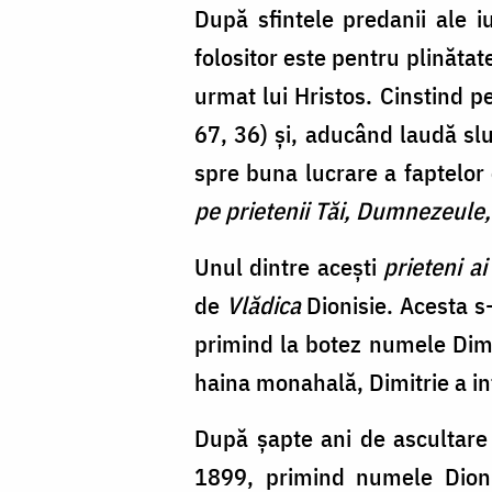
După sfintele predanii ale iu
folositor este pentru plinătate
urmat lui Hristos. Cinstind p
67, 36) şi, aducând laudă sluj
spre buna lucrare a faptelor
pe prietenii Tăi, Dumnezeule, 
Unul dintre aceşti
prieteni a
de
Vlădica
Dionisie. Acesta s
primind la botez numele Dimi
haina monahală, Dimitrie a in
După şapte ani de ascultare 
1899, primind numele Dionis