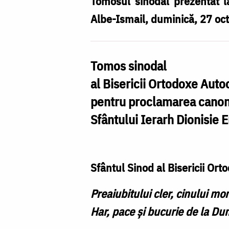
Tomosul sinodal prezentat la
Albe-Ismail, duminică, 27 oc
Tomos sinodal
al Bisericii Ortodoxe Aut
pentru proclamarea canoni
Sfântului Ierarh Dionisie 
Sfântul Sinod al Bisericii O
Preaiubitului cler, cinului mo
Har, pace şi bucurie de la Dum