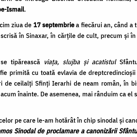
be-Ismail
.
icim ziua de
17 septembrie
a fiecărui an, când a 
scrisă în Sinaxar, în cărţile de cult, precum şi î
se tipărească
viaţa, slujba şi acatistul
Sfântu
ie primită cu toată evlavia de dreptcredincioşii c
uri de ceilalţi Sfinţi Ierarhi de neam român, în bi
 acum înainte. De asemenea, mai rânduim ca el să f
celor pe care le-am hotărât în chip sinodal şi can
mos Sinodal de proclamare a canonizării Sfântul