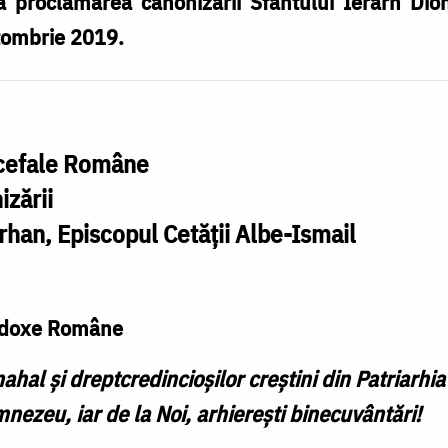
 proclamarea canonizării Sfântului Ierarh Dion
tombrie 2019.
ocefale Române
zării
Erhan, Episcopul Cetăţii Albe-Ismail
rtodoxe Române
nahal şi dreptcredincioşilor creştini
din Patriarhi
nezeu, iar de la Noi, arhiereşti binecuvântări!