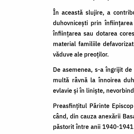
În această slujire, a contribu
duhovniceşti prin înfiinţarea
înfiinţarea sau dotarea core
material familiile defavorizat
văduve ale preoţilor.
De asemenea, s-a îngrijit de p
multă râvnă la înnoirea duh
evlavie şi în linişte, nevorbin
Preasfinţitul Părinte Episco
când, din cauza anexării Basa
păstorit între anii 1940-1941