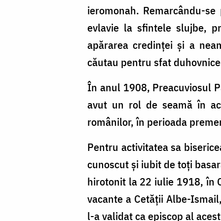
ieromonah. Remarcându-se pri
evlavie la sfintele slujbe,
apărarea credinţei şi a neam
căutau pentru sfat duhovnice
În anul 1908, Preacuviosul Pă
avut un rol de seamă în ace
românilor, în perioada premer
Pentru activitatea sa biseric
cunoscut şi iubit de toţi basar
hirotonit la 22 iulie 1918, în
vacante a Cetăţii Albe-Ismail
l-a validat ca episcop al acest