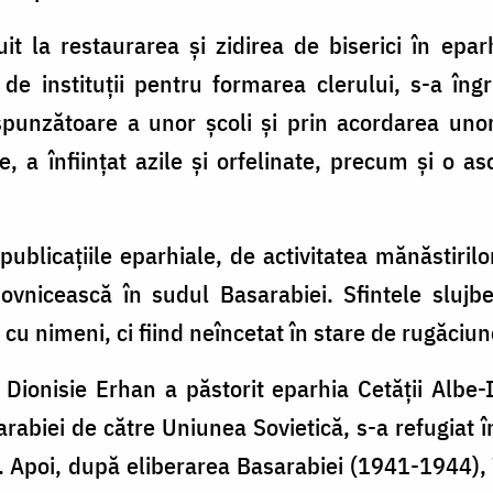
it la restaurarea şi zidirea de biserici în eparh
 de instituţii pentru formarea clerului, s-a îngri
spunzătoare a unor şcoli şi prin acordarea uno
e, a înfiinţat azile şi orfelinate, precum şi o aso
ublicaţiile eparhiale, de activitatea mănăstirilor
ovnicească în sudul Basarabiei. Sfintele slujb
d cu nimeni, ci fiind neîncetat în stare de rugăciun
p Dionisie Erhan a păstorit eparhia Cetăţii Albe
rabiei de către Uniunea Sovietică, s-a refugiat 
. Apoi, după eliberarea Basarabiei (1941-1944), 