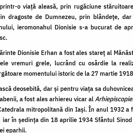
ntr-o viaţă aleasă, prin rugăciune stăruitoare
 prin dragoste de Dumnezeu, prin blândeţe, dar 
ului, ieromonahul Dionisie s-a bucurat de apre
sc.
rinte Dionisie Erhan a fost ales stareţ al Mănăsti
le vremuri grele, lucrând cu osârdie la realiz
gătoare momentului istoric de la 27 martie 1918,
ească deosebită, dar şi pentru viaţa sa duhovnice
abenii, a fost ales arhiereu vicar al
Arhiepiscopiei
 Catedrala mitropolitană din Iaşi. În anul 1932 a f
, iar în şedinţa din 18 aprilie 1934 Sfântul Sino
ei eparhii.