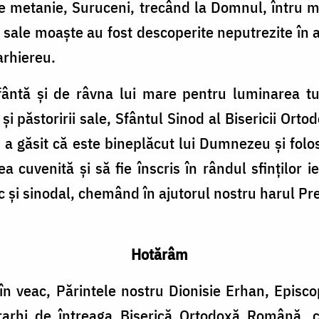
e metanie, Suruceni, trecând la Domnul, întru m
sale moaşte au fost descoperite neputrezite în 
arhiereu.
ântă şi de râvna lui mare pentru luminarea tu
şi păstoririi sale, Sfântul Sinod al Bisericii Or
a găsit că este bineplăcut lui Dumnezeu şi folosi
rea cuvenită şi să fie înscris în rândul sfinţilor 
şi sinodal, chemând în ajutorul nostru harul Prea
Hotărâm
n veac, Părintele nostru Dionisie Erhan, Episcop
 Ierarhi de întreaga Biserică Ortodoxă Română