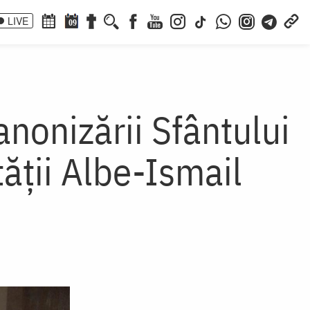
LIVE
09
nonizării Sfântului
ăţii Albe-Ismail