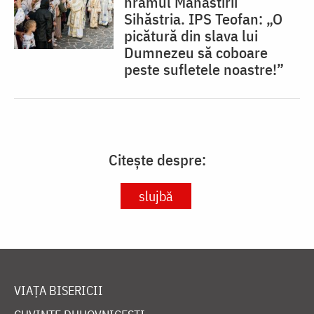
hramul Mănăstirii
Sihăstria. IPS Teofan: „O
picătură din slava lui
Dumnezeu să coboare
peste sufletele noastre!”
Citește despre:
slujbă
VIAȚA BISERICII