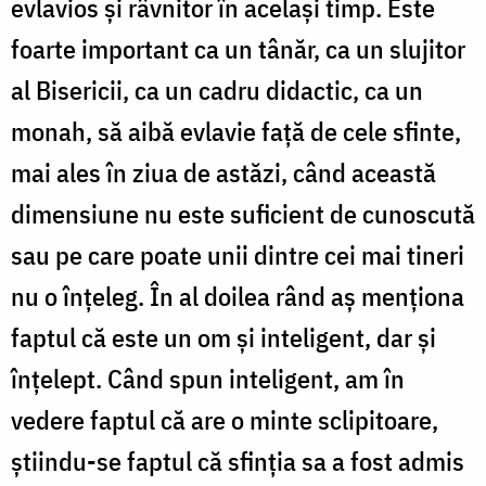
evlavios și râvnitor în același timp. Este
foarte important ca un tânăr, ca un slujitor
al Bisericii, ca un cadru didactic, ca un
monah, să aibă evlavie față de cele sfinte,
mai ales în ziua de astăzi, când această
dimensiune nu este suficient de cunoscută
sau pe care poate unii dintre cei mai tineri
nu o înțeleg. În al doilea rând aș menționa
faptul că este un om și inteligent, dar și
înțelept. Când spun inteligent, am în
vedere faptul că are o minte sclipitoare,
știindu-se faptul că sfinția sa a fost admis