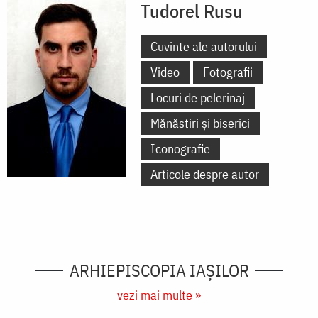
Tudorel Rusu
Cuvinte ale autorului
Video
Fotografii
Locuri de pelerinaj
Mănăstiri și biserici
Iconografie
Articole despre autor
ARHIEPISCOPIA IAŞILOR
vezi mai multe »