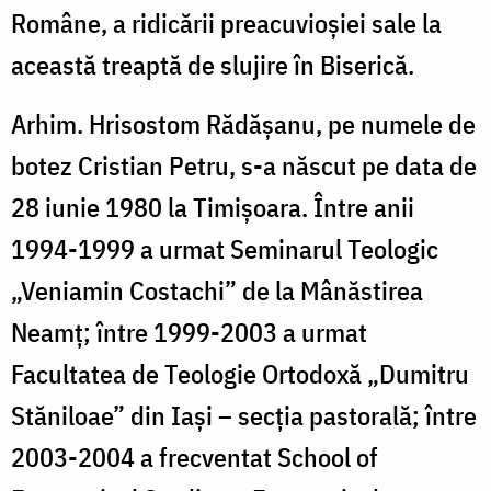
Române, a ridicării preacuvioşiei sale la
această treaptă de slujire în Biserică.
Arhim. Hrisostom Rădăşanu, pe numele de
botez Cristian Petru, s-a născut pe data de
28 iunie 1980 la Timişoara. Între anii
1994-1999 a urmat Seminarul Teologic
„Veniamin Costachi” de la Mânăstirea
Neamţ; între 1999-2003 a urmat
Facultatea de Teologie Ortodoxă „Dumitru
Stăniloae” din Iaşi – secţia pastorală; între
2003-2004 a frecventat School of