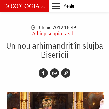
Skip
Meniu
to
main
Main
content
navigation
3 Iunie 2012 18:49
Arhiepiscopia Iaşilor
Un nou arhimandrit în slujba
Bisericii