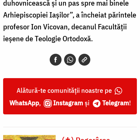
duhovnicească și un pas spre mai binele
Arhiepiscopiei Iașilor”, a încheiat părintele
profesor Ion Vicovan, decanul Facultăţii
ieşene de Teologie Ortodoxă.
Alătură-te comunității noastre pe
WhatsApp
,
Instagram
și
Telegram
!