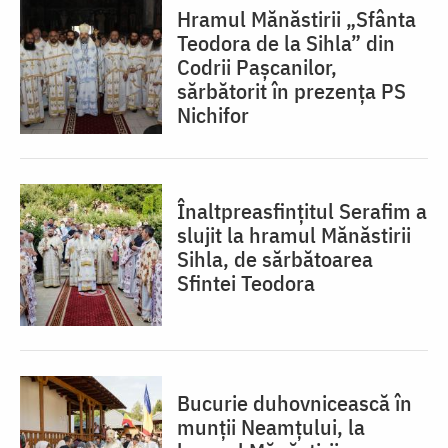
Hramul Mănăstirii „Sfânta
Teodora de la Sihla” din
Codrii Pașcanilor,
sărbătorit în prezența PS
Nichifor
Înaltpreasfințitul Serafim a
slujit la hramul Mănăstirii
Sihla, de sărbătoarea
Sfintei Teodora
Bucurie duhovnicească în
munții Neamțului, la