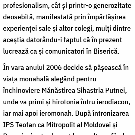
profesionalism, cât şi printr-o generozitate
deosebită, manifestată prin împărtăşirea
experienţei sale şi altor colegi, mulţi dintre
aceştia datorându-i faptul că în prezent
lucrează ca şi comunicatori în Biserică.
În vara anului 2006 decide să păşească în
viaţa monahală alegând pentru
închinoviere Mănăstirea Sihastria Putnei,
unde va primi şi hirotonia întru ierodiacon,
iar mai apoi ieromonah. După întronizarea
IPS Teofan ca Mitropolit al Moldovei şi