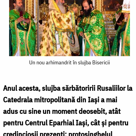
Un
Un nou arhimandrit în slujba Bisericii
nou
arhimandrit
Anul acesta, slujba sărbătoririi Rusaliilor la
în
Catedrala mitropolitană din Iaşi a mai
slujba
adus cu sine un moment deosebit, atât
Bisericii
pentru Centrul Eparhial Iaşi, cât și pentru
credincioșii prezenți: protosinghelul