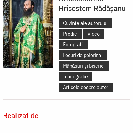
Hrisostom Rădăşanu
Cuvinte ale autorului
Predici
Video
Fotografii
Locuri de pelerinaj
Mănăstiri și biserici
Iconografie
Articole despre autor
Realizat de