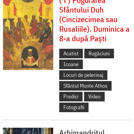
(✝) Pogorârea
Sfântului Duh
(Cincizecimea sau
Rusaliile). Duminica a
8-a după Paști
Acatist
Rugăciuni
Icoane
Locuri de pelerinaj
Sfântul Munte Athos
Predici
Video
Fotografii
Arhimandritul