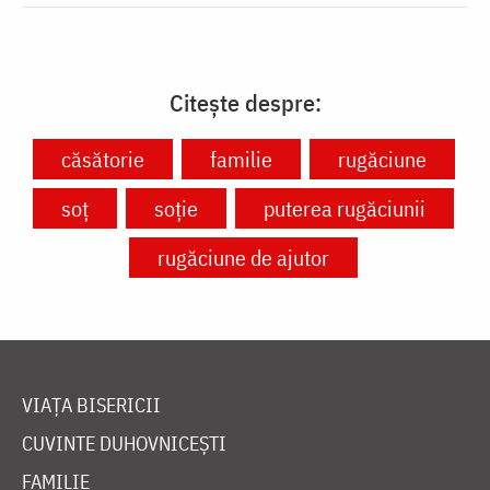
Citește despre:
căsătorie
familie
rugăciune
soț
soție
puterea rugăciunii
rugăciune de ajutor
VIAȚA BISERICII
CUVINTE DUHOVNICEȘTI
FAMILIE