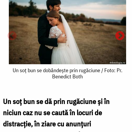
Un
Un soț bun se dobândește prin rugăciune / Foto: Pr.
Benedict Both
soț
bun
se
Un soț bun se dă prin rugăciune și în
dobândește
niciun caz nu se caută în locuri de
s
prin
distracție, în ziare cu anunțuri
rugăciune