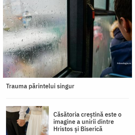
Trauma părintelui singur
Căsătoria creștină este o
imagine a unirii dintre
Hristos și Biserică