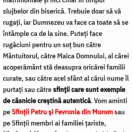
slujbelor din biserică. Trebuie doar să vă
rugați, iar Dumnezeu va face ca toate să se
întâmple ca de la sine. Puteți face
rugăciuni pentru un soț bun către
Mântuitorul, către Maica Domnului, al cărei
acoperământ stă deasupra oricărei familii
curate, sau către acel sfânt al cărui nume îl
purtați sau către
sfinții care sunt exemple
de căsnicie creștină autentică
. Vom aminti
pe
Sfinții Petru și Fevronia din Murom
sau
pe Sfinții membri ai familiei țariste,