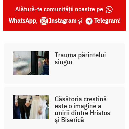
Alătură-te comunității noastre pe
WhatsApp
,
Instagram
și
Telegram
!
Trauma părintelui
singur
Căsătoria creștină
este o imagine a
unirii dintre Hristos
și Biserică