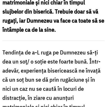
matrimoniale și nici chiar în timpul
/
slujbelor din biserică. Trebuie doar să vă
Foto:
rugați, iar Dumnezeu va face ca toate să se
p
Pr.
întâmple ca de la sine.
Benedict
/
Both
F
Tendința de a-L ruga pe Dumnezeu să-ți
V
dea un soț/ o soție este foarte bună. Într-
adevăr, experiența bisericească ne învață
că un soț bun se dă prin rugăciune și în
nici un caz nu se caută în locuri de
distracție, în ziare cu anunțuri
matrimoniale și nici chiar în timpul