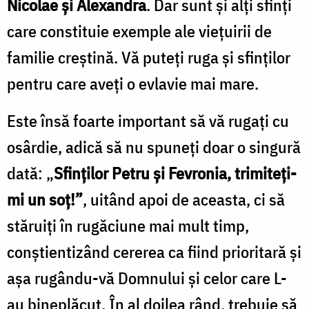
Nicolae și Alexandra
. Dar sunt și alți sfinți
care constituie exemple ale viețuirii de
familie creștină. Vă puteți ruga și sfinților
pentru care aveți o evlavie mai mare.
Este însă foarte important să vă rugați cu
osârdie, adică să nu spuneți doar o singură
dată: „
Sfinților Petru și Fevronia, trimiteți-
mi un soț!”
, uitând apoi de aceasta, ci să
stăruiți în rugăciune mai mult timp,
conștientizând cererea ca fiind prioritară și
așa rugându-vă Domnului și celor care L-
au bineplăcut. În al doilea rând, trebuie să