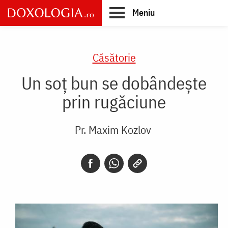
Skip
Meniu
to
main
Main
content
navigation
Căsătorie
Un soț bun se dobândește
prin rugăciune
Pr. Maxim Kozlov