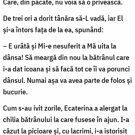
Care, din păcate, nu voia să o privească.
De trei ori a dorit tânăra să-L vadă, iar El
și-a întors fața de la ea, spunând:
– E urâtă și Mi-e nesuferit a Mă uita la
dânsa! Să meargă din nou la bătrânul care
i-a dat icoana și să facă tot ce îi va porunci
dânsul. Numai așa va avea parte de folos și
bucurie.
Cum s-au ivit zorile, Ecaterina a alergat la
chilia bătrânului la care fusese în ajun. I-a
căzut la picioare și, cu lacrimi, i-a istorisit