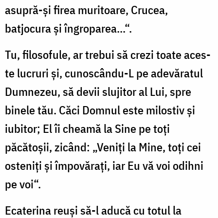
asupră-și firea muritoare, Crucea,
batjocura și îngroparea...“.
Tu, filosofule, ar trebui să crezi toate aces-
te lucruri și, cunoscându-L pe adevăratul
Dumnezeu, să devii slujitor al Lui, spre
binele tău. Căci Domnul este milostiv și
iubitor; El îi cheamă la Sine pe toți
păcătoșii, zicând: „Veniți la Mine, toți cei
osteniți și împovărați, iar Eu vă voi odihni
pe voi“.
Ecaterina reuși să-l aducă cu totul la