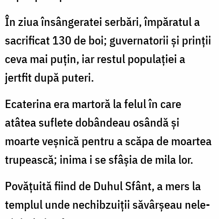
În ziua însângeratei serbări, împăratul a
sacrificat 130 de boi; guvernatorii și prinții
ceva mai puțin, iar restul populației a
jertfit după puteri.
Ecaterina era martoră la felul în care
atâtea suflete dobândeau osândă și
moarte veșnică pentru a scăpa de moartea
trupească; inima i se sfâșia de mila lor.
Povățuită fiind de Duhul Sfânt, a mers la
templul unde nechibzuiții săvârșeau nele­