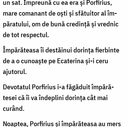
un sat. Împreună cu ea era și Porfirius,
mare co­manant de oști și sfătuitor al îm­
păratului, om de bună credință și vrednic
de tot respectul.
Împărăteasa îi destăinui dorința fierbinte
de a o cunoaște pe Ecaterina și-i ceru
ajutorul.
Devotatul Porfirius i-a făgăduit împără­
tesei că îi va îndeplini dorința cât mai
curând.
Noaptea, Porfirius și împărăteasa au mers