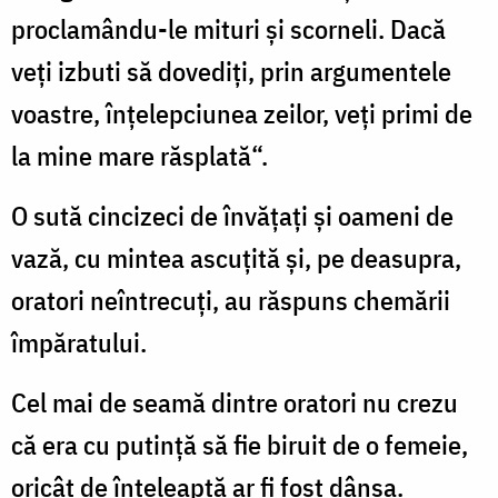
proclamându-le mituri și scor­neli. Dacă
veți izbuti să dovediți, prin argu­mentele
voastre, înțelepciunea zeilor, veți primi de
la mine mare răsplată“.
O sută cincizeci de învățați și oameni de
vază, cu mintea ascuțită și, pe deasupra,
ora­tori neîntrecuți, au răspuns chemării
împăratului.
Cel mai de seamă dintre oratori nu crezu
că era cu putință să fie biruit de o femeie,
oricât de înțeleaptă ar fi fost dânsa.