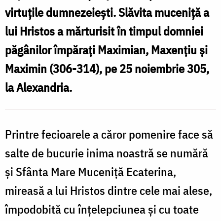
vir­tu­țile dum­nezeiești. Slăvita muceniță a
lui Hristos a mărturisit în timpul domniei
păgânilor îm­părați Maximian, Maxențiu și
Maximin (306-314), pe 25 noiembrie 305,
la Alexandria.
Printre fecioarele a căror pomenire face să
salte de bucurie inima noastră se numără
și Sfânta Mare Muceniță Ecaterina,
mireasă a lui Hristos dintre cele mai alese,
împo­dobită cu înțelepciunea și cu toate