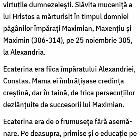
vir­tu­țile dum­nezeiești. Slăvita muceniță a
lui Hristos a mărturisit în timpul domniei
păgânilor îm­părați Maximian, Maxențiu și
Maximin (306-314), pe 25 noiembrie 305,
la Alexandria.
Ecaterina era fiica împăratului Alexan­driei,
Constas. Mama ei îmbrățișase cre­dința
creștină, dar în taină, de frica perse­cuțiilor
dezlănțuite de succesorii lui Maximian.
Ecaterina era de o frumusețe fără asemă­
nare. Pe deasupra, primise și o educație pe