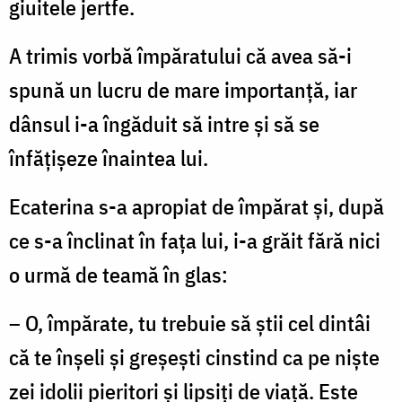
giuitele jertfe.
A trimis vorbă împăratului că avea să-i
spună un lucru de mare importanță, iar
dânsul i-a în­găduit să intre și să se
înfățișeze înaintea lui.
Ecaterina s-a apropiat de împărat și, după
ce s-a înclinat în fața lui, i-a grăit fără nici
o urmă de teamă în glas:
– O, împărate, tu trebuie să știi cel dintâi
că te înșeli și greșești cinstind ca pe niște
zei idolii pieritori și lipsiți de viață. Este