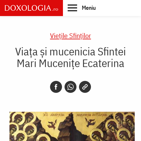
Skip
Meniu
to
main
Main
content
navigation
Vieţile Sfinţilor
Viața și mucenicia Sfintei
Mari Mucenițe Ecaterina