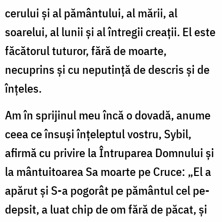
cerului și al pământului, al mării, al
soarelui, al lunii și al întregii creații. El este
făcătorul tuturor, fără de moarte,
necuprins și cu neputință de descris și de
înțeles.
Am în sprijinul meu încă o dovadă, anu­me
ceea ce însuși înțeleptul vostru, Sybil,
afirmă cu privire la Întruparea Domnului și
la mântuitoarea Sa moarte pe Cruce: „El a
apărut și S-a pogorât pe pământul cel pe­
depsit, a luat chip de om fără de păcat, și