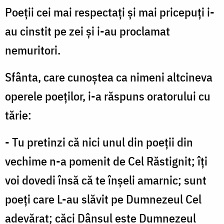
Poeții cei mai respectați și mai pricepuți i-
au cinstit pe zei și i-au proclamat
nemuritori.
Sfânta, care cunoștea ca nimeni altcineva
operele poeților, i-a răspuns oratorului cu
tărie:
- Tu pretinzi că nici unul din poeții din
vechime n-a pomenit de Cel Răstignit; îți
voi dovedi însă că te înșeli amarnic; sunt
poeți care L-au slăvit pe Dumnezeul Cel
ade­vărat; căci Dânsul este Dumnezeul