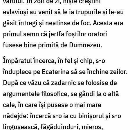
vărului. În zori de zi, niște creștini
evlavioși au venit să le ia trupurile și le-au
găsit întregi și neatinse de foc. Acesta era
primul semn că jertfa foștilor oratori
fusese bine primită de Dumnezeu.
Împăratul încerca, în fel și chip, s-o
înduplece pe Ecaterina să se închine zeilor.
După ce văzu că zadarnic se folosise de
argu­mentele filosofice, se gândi la o altă
cale, în care își pusese o mai mare
nădejde: încercă s-o ia cu binișorul și s-o
lingușească, făgă­du­indu-i, mieros,