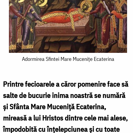
Adormirea
Adormirea Sfintei Mare Mucenițe Ecaterina
Sfintei
Mare
Printre fecioarele a căror pomenire face să
Mucenițe
salte de bucurie inima noastră se numără
Ecaterina
și Sfânta Mare Muceniță Ecaterina,
mireasă a lui Hristos dintre cele mai alese,
împo­dobită cu înțelepciunea și cu toate