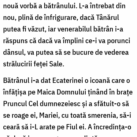
nouă vorbă a bătrânului. L-a întrebat din
nou, plină de înfrigurare, dacă Tânărul
putea fi văzut, iar venerabilul bătrân i-a
răspuns că dacă va împlini ce-i va porunci
dânsul, va putea să se bucure de vederea
strălucirii feței Sale.
Bătrânul i-a dat Ecaterinei o icoană care o
înfățișa pe Maica Domnului ținând în brațe
Pruncul Cel dumnezeiesc și a sfătuit-o să
se roage ei, Mariei, cu toată smerenia, să-i
ceară să i-L arate pe Fiul ei. A încredința-o