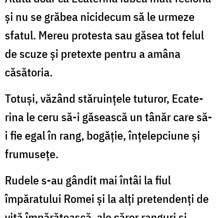
și nu se grăbea nicidecum să le urmeze
sfatul. Mereu protesta sau găsea tot felul
de scuze și pretexte pentru a amâna
căsătoria.
Totuși, văzând stăruințele tuturor, Eca­te­
rina le ceru să-i găsească un tânăr care să-
i fie egal în rang, bogăție, înțelepciune și
frumusețe.
Rudele s-au gândit mai întâi la fiul
împăratului Romei și la alți pretendenți de
viță împărătească, ale căror ranguri și