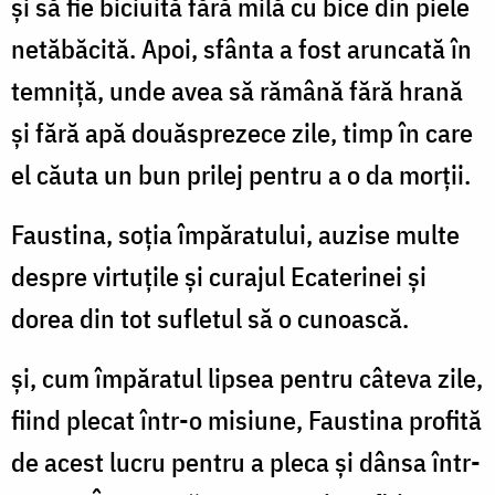
și să fie biciuită fără milă cu bice din piele
netăbăcită. Apoi, sfânta a fost aruncată în
temniță, unde avea să rămână fără hrană
și fără apă douăsprezece zile, timp în care
el căuta un bun prilej pentru a o da morții.
Faustina, soția împăratului, auzise multe
despre virtuțile și curajul Ecaterinei și
dorea din tot sufletul să o cunoască.
și, cum împăratul lipsea pentru câteva zile,
fiind plecat într-o misiune, Faustina profită
de acest lucru pentru a pleca și dânsa într-