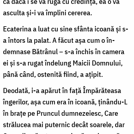
că dacă i se va ruga cu credință, ea o va
asculta și-i va împlini cererea.
Ecaterina a luat cu sine sfânta icoană și s-
a întors la palat. A făcut așa cum o în­
demnase Bătrânul – s-a închis în camera
ei și s-a rugat îndelung Maicii Domnului,
până când, ostenită fiind, a ațipit.
Deodată, i-a apărut în față Împărăteasa
îngerilor, așa cum era în icoană, ținându-L
în brațe pe Pruncul dumnezeiesc, Care
stră­lucea mai puternic decât soarele, dar