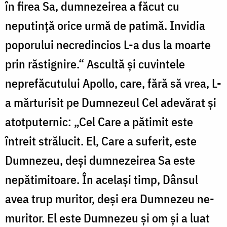
în firea Sa, dumnezeirea a făcut cu
neputință orice urmă de patimă. Invidia
poporului ne­cre­dincios L-a dus la moarte
prin răstignire.“ Ascultă și cuvintele
neprefă­cu­tului Apollo, care, fără să vrea, L-
a măr­turisit pe Dum­nezeul Cel adevărat și
atotputernic: „Cel Care a pătimit este
întreit strălucit. El, Care a suferit, este
Dumnezeu, deși dumnezeirea Sa este
nepătimitoare. În același timp, Dânsul
avea trup muritor, deși era Dumnezeu ne­
muritor. El este Dumnezeu și om și a luat