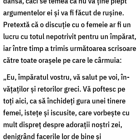
dânsa, căci se temea că nu va ține piept
argu­mentelor ei și va fi făcut de rușine.
Pretextă că o discuție cu o femeie ar fi un
lucru cu totul nepotrivit pentru un împărat,
iar între timp a trimis următoarea scrisoare
către toate orașele pe care le cârmuia:
„Eu, împăratul vostru, vă salut pe voi, în­
vățaților și retorilor greci. Vă poftesc pe
toți aici, ca să închideți gura unei tinere
femei, istețe și iscusite, care vorbește cu
mult dispreț despre adorații noștri zei,
denigrând facerile lor de bine și