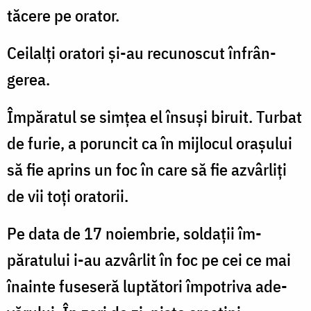
tăcere pe orator.
Ceilalți oratori și-au recunoscut înfrân­
gerea.
Împăratul se simțea el însuși biruit. Turbat
de furie, a poruncit ca în mijlocul orașului
să fie aprins un foc în care să fie azvârliți
de vii toți oratorii.
Pe data de 17 noiembrie, soldații îm­
păratului i-au azvârlit în foc pe cei ce mai
înainte fuseseră luptători împotriva ade­