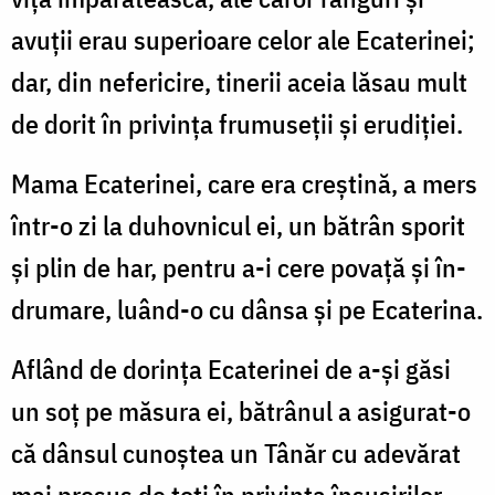
avuții erau superioare celor ale Ecaterinei;
dar, din nefericire, tinerii aceia lăsau mult
de dorit în privința frumuseții și erudiției.
Mama Ecaterinei, care era creștină, a mers
într-o zi la duhovnicul ei, un bătrân sporit
și plin de har, pentru a-i cere povață și în­
drumare, luând-o cu dânsa și pe Ecaterina.
Aflând de dorința Ecaterinei de a-și găsi
un soț pe măsura ei, bătrânul a asigurat-o
că dânsul cunoștea un Tânăr cu adevărat