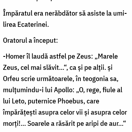
Împăratul era nerăbdător să asiste la umi­
lirea Ecaterinei.
Oratorul a început:
-Homer îl laudă astfel pe Zeus: „Marele
Zeus, cel mai slăvit...“, ca și pe alții. și
Orfeu scrie următoarele, în teogonia sa,
mulțu­mindu-i lui Apollo: „O, rege, fiule al
lui Leto, puternice Phoebus, care
împărățești asupra celor vii și asupra celor
morți!... Soa­rele a răsărit pe aripi de aur...“