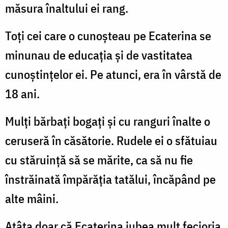
măsura înaltului ei rang.
Toți cei care o cunoșteau pe Ecaterina se
minunau de educația și de vastitatea
cunoș­tințelor ei. Pe atunci, era în vârstă de
18 ani.
Mulți bărbați bogați și cu ranguri înalte o
ceruseră în căsătorie. Rudele ei o sfătuiau
cu stăruință să se mărite, ca să nu fie
înstrăinată împărăția tatălui, încăpând pe
alte mâini.
Atâta doar că Ecaterina iubea mult fe­cioria