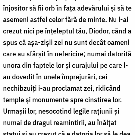
înjositor să fii orb în fața adevărului și să te
asemeni astfel celor fără de minte. Nu l-ai
crezut nici pe înțeleptul tău, Diodor, când a
spus că așa-zișii zei nu sunt decât oameni
care au sfârșit în nefericire; numai datorită
unora din fap­tele lor și curajului pe care l-
au dovedit în unele împrejurări, cei
nechibzuiți i-au pro­clamat zei, ridicând
temple și monumente spre cinstirea lor.
Urmașii lor, nesocotind legile rațiunii și
numai de dragul reamintirii, au înălțat
statui și au crezut că e datoria lor să le dea