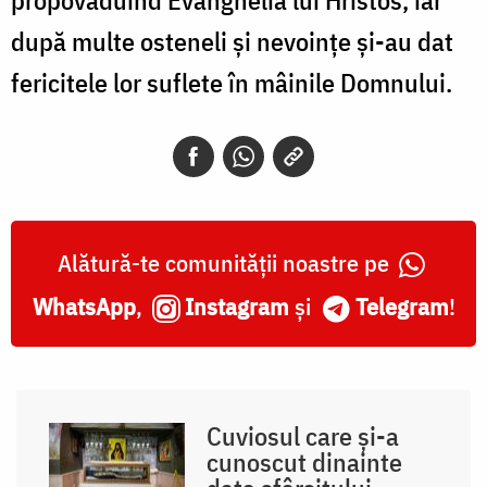
propovăduind Evanghelia lui Hristos, iar
după multe osteneli şi nevoinţe şi-au dat
fericitele lor suflete în mâinile Domnului.
Alătură-te comunității noastre pe
WhatsApp
,
Instagram
și
Telegram
!
Cuviosul care și-a
cunoscut dinainte