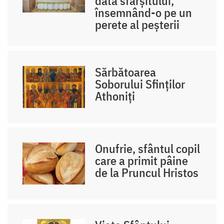
data sfârșitului,
însemnând-o pe un
perete al peșterii
Sărbătoarea
Soborului Sfinților
Athoniți
Onufrie, sfântul copil
care a primit pâine
de la Pruncul Hristos