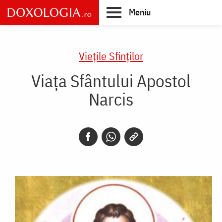
Skip
Meniu
to
main
Main
content
navigation
Vieţile Sfinţilor
Viaţa Sfântului Apostol
Narcis