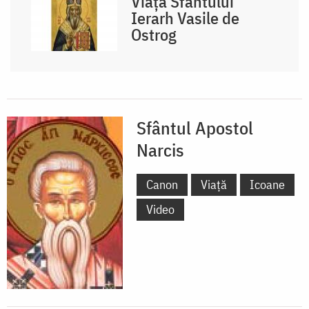
Viața Sfântului
Ierarh Vasile de
Ostrog
Sfântul Apostol
Narcis
Canon
Viață
Icoane
Video