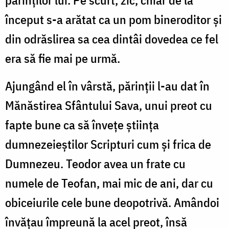
părinților lui. Pe scurt, zic, chiar de la
început s-a arătat ca un pom bineroditor și
din odrăslirea sa cea dintâi dovedea ce fel
era să fie mai pe urmă.
Ajungând el în vârstă, părinții l-au dat în
Mănăstirea Sfântului Sava, unui preot cu
fapte bune ca să învețe știința
dumnezeieștilor Scripturi cum și frica de
Dumnezeu. Teodor avea un frate cu
numele de Teofan, mai mic de ani, dar cu
obiceiurile cele bune deopotrivă. Amândoi
învățau împreună la acel preot, însă