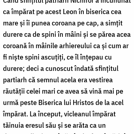
Când sfințitul patriarh Nichifor a încununat
ca împărat pe acest Leon în biserica cea
mare și îi punea coroana pe cap, a simțit
durere ca de spini în mâini și se părea acea
coroană în mâinile arhiereului ca și cum ar
fi niște spini ascuțiți, ce îl înțepau cu
durere; deci a cunoscut îndată sfințitul
partiarh că semnul acela era vestirea
răutății celei mari ce avea să vină mai pe
urmă peste Biserica lui Hristos de la acel
împărat. La început, vicleanul împărat
tăinuia eresul său și se arăta ca un