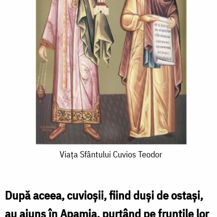
Viața
Viața Sfântului Cuvios Teodor
Sfântului
Cuvios
După aceea, cuvioșii, fiind duși de ostași,
Teodor
au ajuns în Apamia, purtând pe frunțile lor