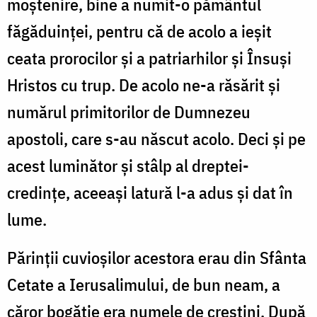
moștenire, bine a numit-o pământul
făgăduinței, pentru că de acolo a ieșit
ceata prorocilor și a patriarhilor și Însuși
Hristos cu trup. De acolo ne-a răsărit și
numărul primitorilor de Dumnezeu
apostoli, care s-au născut acolo. Deci și pe
acest luminător și stâlp al dreptei-
credințe, aceeași latură l-a adus și dat în
lume.
Părinții cuvioșilor acestora erau din Sfânta
Cetate a Ierusalimului, de bun neam, a
căror bogăție era numele de creștini. După