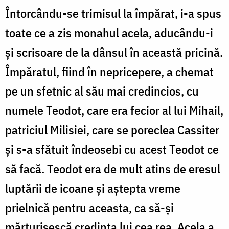
Întorcându-se trimisul la împărat, i-a spus
toate ce a zis monahul acela, aducându-i
și scrisoare de la dânsul în această pricină.
Împăratul, fiind în nepricepere, a chemat
pe un sfetnic al său mai credincios, cu
numele Teodot, care era fecior al lui Mihail,
patriciul Milisiei, care se poreclea Cassiter
și s-a sfătuit îndeosebi cu acest Teodot ce
să facă. Teodot era de mult atins de eresul
luptării de icoane și aștepta vreme
prielnică pentru aceasta, ca să-și
mărturisescă credința lui cea rea. Acela a