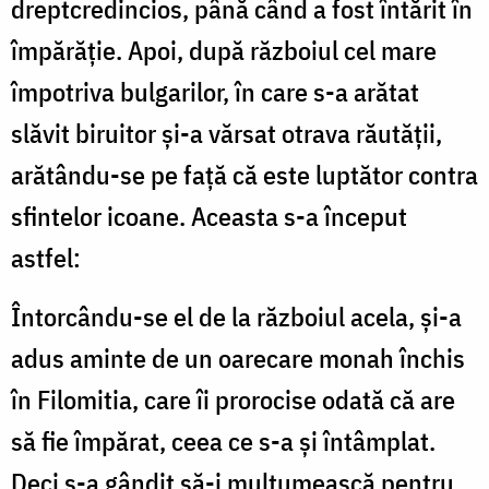
dreptcredincios, până când a fost întărit în
împărăție. Apoi, după războiul cel mare
împotriva bulgarilor, în care s-a arătat
slăvit biruitor și-a vărsat otrava răutății,
arătându-se pe față că este luptător contra
sfintelor icoane. Aceasta s-a început
astfel:
Întorcându-se el de la războiul acela, și-a
adus aminte de un oarecare monah închis
în Filomitia, care îi prorocise odată că are
să fie împărat, ceea ce s-a și întâmplat.
Deci s-a gândit să-i mulțumească pentru