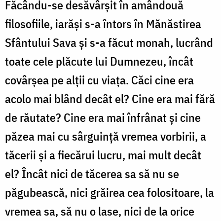
Făcându-se desăvârșit în amândouă
filosofiile, iarăși s-a întors în Mănăstirea
Sfântului Sava și s-a făcut monah, lucrând
toate cele plăcute lui Dumnezeu, încât
covârșea pe alții cu viața. Căci cine era
acolo mai blând decât el? Cine era mai fără
de răutate? Cine era mai înfrânat și cine
păzea mai cu sârguință vremea vorbirii, a
tăcerii și a fiecărui lucru, mai mult decât
el? Încât nici de tăcerea sa să nu se
păgubească, nici grăirea cea folositoare, la
vremea sa, să nu o lase, nici de la orice