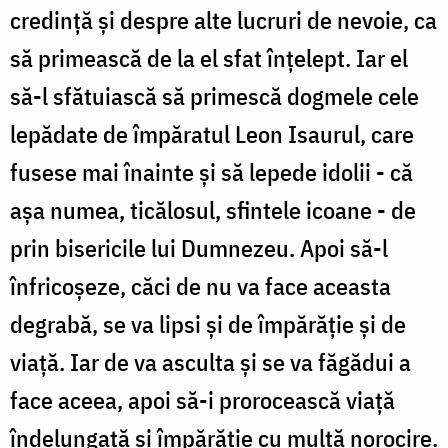
credință și despre alte lucruri de nevoie, ca
să primească de la el sfat înțelept. Iar el
să-l sfătuiască să primescă dogmele cele
lepădate de împăratul Leon Isaurul, care
fusese mai înainte și să lepede idolii - că
așa numea, ticălosul, sfintele icoane - de
prin bisericile lui Dumnezeu. Apoi să-l
înfricoșeze, căci de nu va face aceasta
degrabă, se va lipsi și de împărăție și de
viață. Iar de va asculta și se va făgădui a
face aceea, apoi să-i prorocească viață
îndelungată și împărăție cu multă norocire.