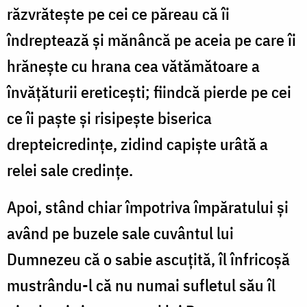
răzvrătește pe cei ce păreau că îi
îndreptează și mănâncă pe aceia pe care îi
hrănește cu hrana cea vătămătoare a
învățăturii ereticești; fiindcă pierde pe cei
ce îi paște și risipește biserica
drepteicredințe, zidind capiște urâtă a
relei sale credințe.
Apoi, stând chiar împotriva împăratului și
având pe buzele sale cuvântul lui
Dumnezeu că o sabie ascuțită, îl înfricoșă
mustrându-l că nu numai sufletul său îl