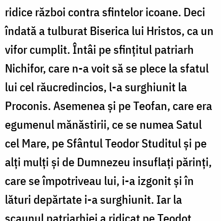
ridice război contra sfintelor icoane. Deci
îndată a tulburat Biserica lui Hristos, ca un
vifor cumplit. Întâi pe sfințitul patriarh
Nichifor, care n-a voit să se plece la sfatul
lui cel răucredincios, l-a surghiunit la
Proconis. Asemenea și pe Teofan, care era
egumenul mănăstirii, ce se numea Satul
cel Mare, pe Sfântul Teodor Studitul și pe
alți mulți și de Dumnezeu insuflați părinți,
care se împotriveau lui, i-a izgonit și în
lături depărtate i-a surghiunit. Iar la
scaunul patriarhiei a ridicat pe Teodot,