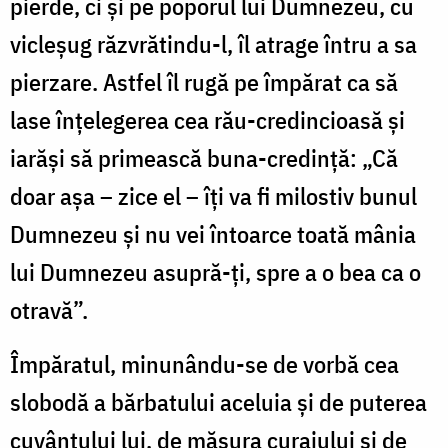
pierde, ci și pe poporul lui Dumnezeu, cu
vicleșug răzvrătindu-l, îl atrage întru a sa
pierzare. Astfel îl rugă pe împărat ca să
lase înțelegerea cea rău-credincioasă și
iarăși să primească buna-credință: „Că
doar așa – zice el – îți va fi milostiv bunul
Dumnezeu și nu vei întoarce toată mânia
lui Dumnezeu asupră-ți, spre a o bea ca o
otravă”.
Împăratul, minunându-se de vorbă cea
slobodă a bărbatului aceluia și de puterea
cuvântului lui, de măsura curajului și de