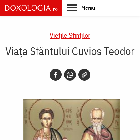
Skip
Meniu
to
main
Main
content
navigation
Vieţile Sfinţilor
Viața Sfântului Cuvios Teodor