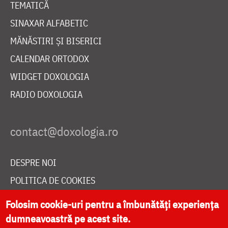
TEMATICĂ
SINAXAR ALFABETIC
MĂNĂSTIRI ȘI BISERICI
CALENDAR ORTODOX
WIDGET DOXOLOGIA
RADIO DOXOLOGIA
DESPRE NOI
POLITICA DE COOKIES
DONEAZĂ ONLINE PENTRU CATEDRALA NAȚIONALĂ
Folosim cookie-uri pentru a îmbunătăți experiența
dumneavoastră pe acest site.