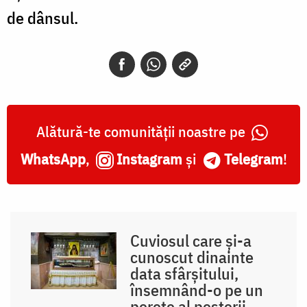
de dânsul.
Alătură-te comunității noastre pe
WhatsApp
,
Instagram
și
Telegram
!
Cuviosul care și-a
cunoscut dinainte
data sfârșitului,
însemnând-o pe un
perete al peșterii