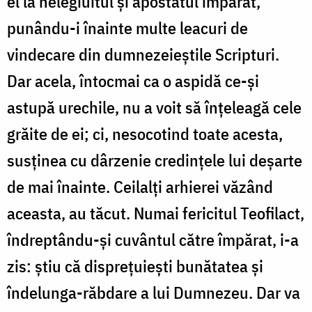
el la nelegiuitul şi apostatul împărat,
punându-i înainte multe leacuri de
vindecare din dumnezeieştile Scripturi.
Dar acela, întocmai ca o aspidă ce-şi
astupă urechile, nu a voit să înţeleagă cele
grăite de ei; ci, nesocotind toate acesta,
susţinea cu dârzenie credinţele lui deşarte
de mai înainte. Ceilalţi arhierei văzând
aceasta, au tăcut. Numai fericitul Teofilact,
îndreptându-şi cuvântul către împărat, i-a
zis: ştiu că dispreţuieşti bunătatea şi
îndelunga-răbdare a lui Dumnezeu. Dar va