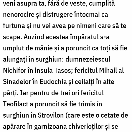
veni asupra ta, fără de veste, cumplită
nenorocire şi distrugere întocmai ca
furtuna şi nu vei avea pe nimeni care să te
scape. Auzind acestea împăratul s-a
umplut de mânie şi a poruncit ca toţi să fie
alungaţi în surghiun: dumnezeiescul
Nichifor în insula Tasos; fericitul Mihail al
Sinadelor în Eudochia şi ceilalţi în alte
părţi. Iar pentru de trei ori fericitul
Teofilact a poruncit să fie trimis în
surghiun în Strovilon (care este o cetate de
apărare în garnizoana chiverioţilor şi se