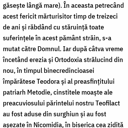
găseşte lângă mare). În aceasta petrecând
acest fericit mărturisitor timp de treizeci
de ani şi răbdând cu stăruinţă toate
suferinţele în acest pământ străin, s-a
mutat către Domnul. Iar după câtva vreme
încetând erezia şi Ortodoxia strălucind din
nou, în timpul binecredincioasei
împărătese Teodora şi al preasfinţitului
patriarh Metodie, cinstitele moaşte ale
preacuviosului părintelui nostru Teofilact
au fost aduse din surghiun şi au fost
aşezate în Nicomidia, în biserica cea zidită