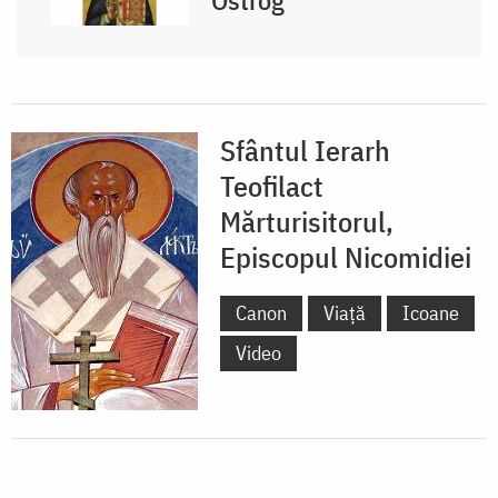
Ostrog
Sfântul Ierarh
Teofilact
Mărturisitorul,
Episcopul Nicomidiei
Canon
Viață
Icoane
Video