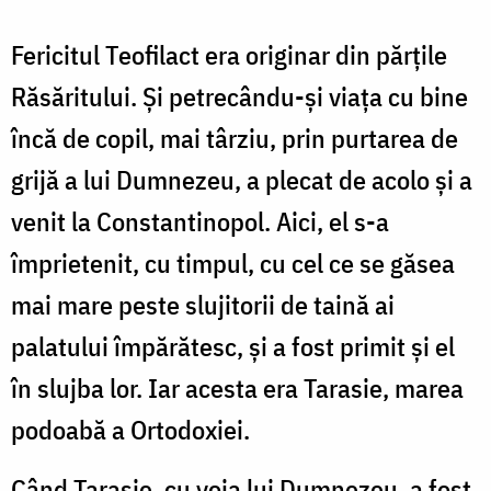
Teofilact
Mărturisitorul,
Fericitul Teofilact era originar din părţile
Episcopul
Răsăritului. Şi petrecându-şi viaţa cu bine
Nicomidiei
încă de copil, mai târziu, prin purtarea de
grijă a lui Dumnezeu, a plecat de acolo şi a
venit la Constantinopol. Aici, el s-a
împrietenit, cu timpul, cu cel ce se găsea
mai mare peste slujitorii de taină ai
palatului împărătesc, şi a fost primit şi el
în slujba lor. Iar acesta era Tarasie, marea
podoabă a Ortodoxiei.
Când Tarasie, cu voia lui Dumnezeu, a fost