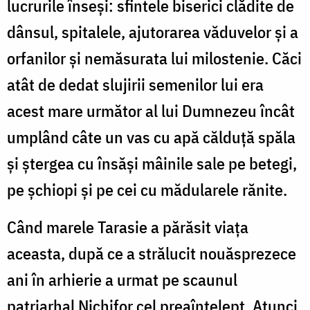
lucrurile înseşi: sfintele biserici clădite de
dânsul, spitalele, ajutorarea văduvelor şi a
orfanilor şi nemăsurata lui milostenie. Căci
atât de dedat slujirii semenilor lui era
acest mare următor al lui Dumnezeu încât
umplând câte un vas cu apă călduţă spăla
şi ştergea cu însăşi mâinile sale pe betegi,
pe şchiopi şi pe cei cu mădularele rănite.
Când marele Tarasie a părăsit viaţa
aceasta, după ce a strălucit nouăsprezece
ani în arhierie a urmat pe scaunul
patriarhal Nichifor cel preaînţelept. Atunci