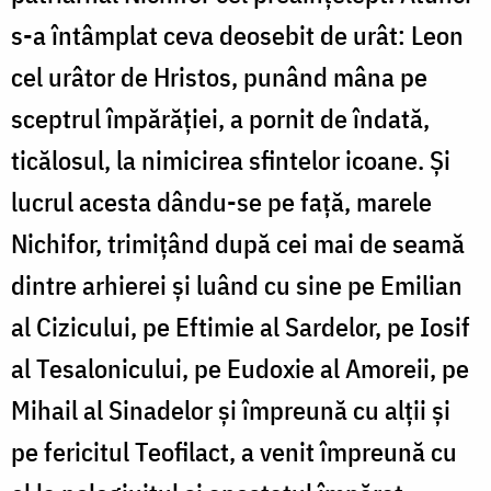
s-a întâmplat ceva deosebit de urât: Leon
cel urâtor de Hristos, punând mâna pe
sceptrul împărăţiei, a pornit de îndată,
ticălosul, la nimicirea sfintelor icoane. Şi
lucrul acesta dându-se pe faţă, marele
Nichifor, trimiţând după cei mai de seamă
dintre arhierei şi luând cu sine pe Emilian
al Cizicului, pe Eftimie al Sardelor, pe Iosif
al Tesalonicului, pe Eudoxie al Amoreii, pe
Mihail al Sinadelor şi împreună cu alţii şi
pe fericitul Teofilact, a venit împreună cu