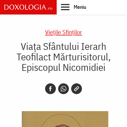
Skip
Meniu
to
main
Main
content
navigation
Vieţile Sfinţilor
Viaţa Sfântului Ierarh
Teofilact Mărturisitorul,
Episcopul Nicomidiei